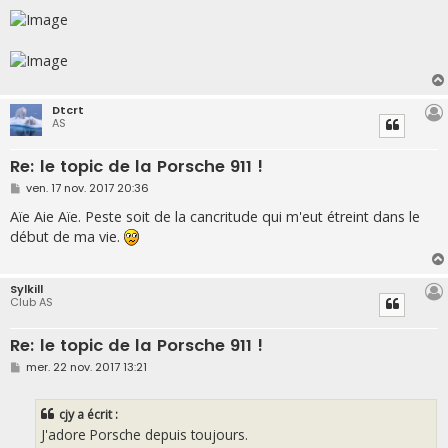
Dtcrt
AS
Re: le topic de la Porsche 911 !
M
ven. 17 nov. 2017 20:36
e
s
Aïe Aie Aïe. Peste soit de la cancritude qui m'eut étreint dans le
s
début de ma vie.
a
g
e
Sylkill
Club AS
Re: le topic de la Porsche 911 !
M
mer. 22 nov. 2017 13:21
e
s
s
cjy a écrit :
a
g
J'adore Porsche depuis toujours.
e