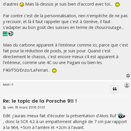
d'autres
Mais là-dessus je suis bien d'accord avec toi...
Par contre c'est de la personnalisation, rien n'empêche de ne pas
y recourir, et là il faut rappeler que c'est à Genève, il faut
s'adapter au bon goût des suisses en terme de choucroutage...
Mais du carbone apparent à l'intérieur comme ici, parce que c'est
fait pour la réduction de poids, je suis pour. Quand c'est
directement le chassis, c'est encore mieux s'il est apparent à
l'intérieur, comme une 4C ou une Pagani ou bien les
F40/F50/Enzo/LaFerrari..
Mat-f
Re: le topic de la Porsche 911 !
M
ven. 18 mars 2016 01:01
e
s
Edit: j'aurais mieux fait d'écouter la présentation d'Alois Ruf
s
, donc la SCR 4.2 à un empattement allongé de 7 cm par rapport
a
g
à la 964, +5cm à l'arrière et +2cm à l'avant.
e