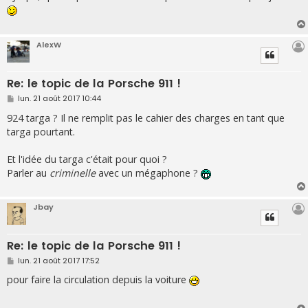
s
a
g
e
AlexW
Re: le topic de la Porsche 911 !
M
lun. 21 août 2017 10:44
e
s
924 targa ? Il ne remplit pas le cahier des charges en tant que
s
targa pourtant.
a
g
e
Et l'idée du targa c'était pour quoi ?
Parler au
criminelle
avec un mégaphone ?
Jbay
Re: le topic de la Porsche 911 !
M
lun. 21 août 2017 17:52
e
s
pour faire la circulation depuis la voiture
s
a
g