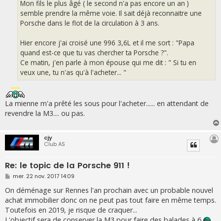
Mon fils le plus âgé ( le second n'a pas encore un an )
semble prendre la même voie. Il sait déjà reconnaitre une
Porsche dans le flot de la circulation à 3 ans.
Hier encore j'ai croisé une 996 3,6L et il me sort : "Papa
quand est-ce que tu vas chercher ta Porsche ?".
Ce matin, j'en parle à mon épouse qui me dit : " Si tu en
veux une, tu n'as qu'à l'acheter... "
La mienne m'a prêté les sous pour l'acheter...... en attendant de
revendre la M3.... ou pas.
cjy
Club AS
Re: le topic de la Porsche 911 !
M
mer. 22 nov. 2017 14:09
e
s
On déménage sur Rennes l'an prochain avec un probable nouvel
s
achat immobilier donc on ne peut pas tout faire en même temps.
a
g
Toutefois en 2019, je risque de craquer...
e
L'objectif sera de conserver la M3 pour faire des balades à 6