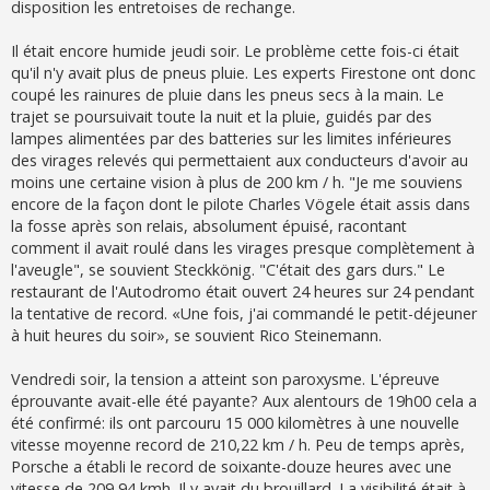
disposition les entretoises de rechange.
Il était encore humide jeudi soir. Le problème cette fois-ci était
qu'il n'y avait plus de pneus pluie. Les experts Firestone ont donc
coupé les rainures de pluie dans les pneus secs à la main. Le
trajet se poursuivait toute la nuit et la pluie, guidés par des
lampes alimentées par des batteries sur les limites inférieures
des virages relevés qui permettaient aux conducteurs d'avoir au
moins une certaine vision à plus de 200 km / h. "Je me souviens
encore de la façon dont le pilote Charles Vögele était assis dans
la fosse après son relais, absolument épuisé, racontant
comment il avait roulé dans les virages presque complètement à
l'aveugle", se souvient Steckkönig. "C'était des gars durs." Le
restaurant de l'Autodromo était ouvert 24 heures sur 24 pendant
la tentative de record. «Une fois, j'ai commandé le petit-déjeuner
à huit heures du soir», se souvient Rico Steinemann.
Vendredi soir, la tension a atteint son paroxysme. L'épreuve
éprouvante avait-elle été payante? Aux alentours de 19h00 cela a
été confirmé: ils ont parcouru 15 000 kilomètres à une nouvelle
vitesse moyenne record de 210,22 km / h. Peu de temps après,
Porsche a établi le record de soixante-douze heures avec une
vitesse de 209,94 kmh. Il y avait du brouillard. La visibilité était à