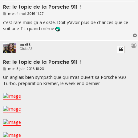
Re: le topic de la Porsche 911 !
M
mer. 4 mai 2016 11:27
e
s
c'est rare mais ça a existé. Doit y'avoir plus de chances que ce
s
soit une TL quand même
a
g
e
bez58
Club AS
Re: le topic de la Porsche 911 !
M
mer. 8 juin 2016 18:23
e
s
Un anglais bien sympathique qui m'as ouvert sa Porsche 930
s
Turbo, préparation Kremer, le week end dernier
a
g
e