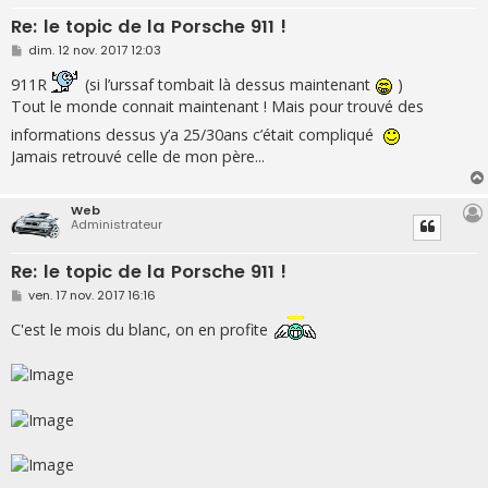
Re: le topic de la Porsche 911 !
M
dim. 12 nov. 2017 12:03
e
s
911R
(si l’urssaf tombait là dessus maintenant
)
s
Tout le monde connait maintenant ! Mais pour trouvé des
a
g
informations dessus y’a 25/30ans c’était compliqué
e
Jamais retrouvé celle de mon père...
Web
Administrateur
Re: le topic de la Porsche 911 !
M
ven. 17 nov. 2017 16:16
e
s
C'est le mois du blanc, on en profite
s
a
g
e