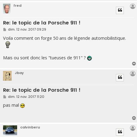
fred
Re: le topic de la Porsche 911 !
M
dim. 12 nov. 2017 09:29
e
s
Voila comment on forge 50 ans de légende automobilistique.
s
a
g
e
Mais ou sont donc les "tueuses de 911" ?
Jbay
Re: le topic de la Porsche 911 !
M
dim. 12 nov. 2017 11:20
e
s
pas mal
s
a
g
e
calvinberu