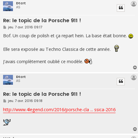
Dtcrt
AS
Re: le topic de la Porsche 911 !
M
jeu. 7 avr. 2016 09:17
e
s
Bof. Un coup de polish et ça repart hein. La base était bonne.
s
a
g
Elle sera exposée au Techno Classica de cette année.
e
J'avais complètement oublié ce modèle.
Dtcrt
AS
Re: le topic de la Porsche 911 !
M
jeu. 7 avr. 2016 09:18
e
s
http://www.4legend.com/2016/porsche-cla ... ssica-2016
s
a
g
e