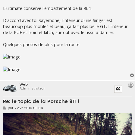
L'ultimate conserve l'empattement de la 964.
D'accord avec toi Sayemone, l'intérieur d'une Singer est
beaucoup plus "noble" et beau, ça fait plus belle GT. L'intérieur
de la RUF et froid et kitch, surtout avec le tissu à damier.
Quelques photos de plus pour la route
Web
Administrateur
Re: le topic de la Porsche 911 !
M
jeu. 7 avr. 2016 09:04
e
s
s
a
g
e