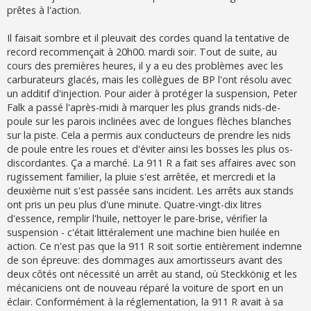
prêtes à l'action.
Il faisait sombre et il pleuvait des cordes quand la tentative de
record recommençait à 20h00. mardi soir. Tout de suite, au
cours des premières heures, il y a eu des problèmes avec les
carburateurs glacés, mais les collègues de BP l'ont résolu avec
un additif d'injection. Pour aider à protéger la suspension, Peter
Falk a passé l'après-midi à marquer les plus grands nids-de-
poule sur les parois inclinées avec de longues flèches blanches
sur la piste. Cela a permis aux conducteurs de prendre les nids
de poule entre les roues et d'éviter ainsi les bosses les plus os-
discordantes. Ça a marché. La 911 R a fait ses affaires avec son
rugissement familier, la pluie s'est arrêtée, et mercredi et la
deuxième nuit s'est passée sans incident. Les arrêts aux stands
ont pris un peu plus d'une minute. Quatre-vingt-dix litres
d'essence, remplir l'huile, nettoyer le pare-brise, vérifier la
suspension - c'était littéralement une machine bien huilée en
action. Ce n'est pas que la 911 R soit sortie entièrement indemne
de son épreuve: des dommages aux amortisseurs avant des
deux côtés ont nécessité un arrêt au stand, où Steckkönig et les
mécaniciens ont de nouveau réparé la voiture de sport en un
éclair. Conformément à la réglementation, la 911 R avait à sa