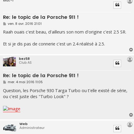
Mat-f
Re: le topic de la Porsche 911 !
M
ven. 8 avr. 2016 21:01
e
s
Raah ouais c'est beau, d'ailleurs son nom d'origine c'est 2.5 SR.
s
a
g
Et si je dis pas de connerie c'est un 2.4 réalésé à 2.5.
e
bez58
Club AS
Re: le topic de la Porsche 911 !
M
mer. 4 mai 2016 11:05
e
s
Question, les Porsche 930 Targa Turbo ou t'elle existé de série,
s
ou c'est juste des "Turbo Look" ?
a
g
e
Web
Administrateur