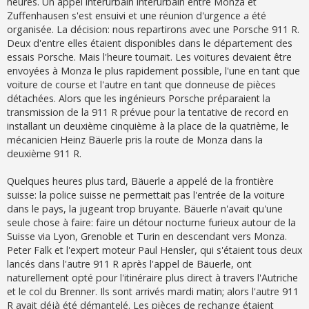
heures. Un appel interurbain interurbain entre Monza et
Zuffenhausen s'est ensuivi et une réunion d'urgence a été
organisée. La décision: nous repartirons avec une Porsche 911 R.
Deux d'entre elles étaient disponibles dans le département des
essais Porsche. Mais l'heure tournait. Les voitures devaient être
envoyées à Monza le plus rapidement possible, l'une en tant que
voiture de course et l'autre en tant que donneuse de pièces
détachées. Alors que les ingénieurs Porsche préparaient la
transmission de la 911 R prévue pour la tentative de record en
installant un deuxième cinquième à la place de la quatrième, le
mécanicien Heinz Bäuerle pris la route de Monza dans la
deuxième 911 R.
Quelques heures plus tard, Bäuerle a appelé de la frontière
suisse: la police suisse ne permettait pas l'entrée de la voiture
dans le pays, la jugeant trop bruyante. Bäuerle n'avait qu'une
seule chose à faire: faire un détour nocturne furieux autour de la
Suisse via Lyon, Grenoble et Turin en descendant vers Monza.
Peter Falk et l'expert moteur Paul Hensler, qui s'étaient tous deux
lancés dans l'autre 911 R après l'appel de Bäuerle, ont
naturellement opté pour l'itinéraire plus direct à travers l'Autriche
et le col du Brenner. Ils sont arrivés mardi matin; alors l'autre 911
R avait déjà été démantelé. Les pièces de rechange étaient