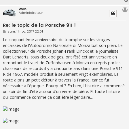
e
Web
Administrateur
Re: le topic de la Porsche 911 !
M
sam. 11 nov. 2017 22:01
e
s
Le cinquantième anniversaire du triomphe sur les virages
s
encaissés de l'Autodromo Nazionale di Monza bat son plein. Le
a
g
collectionneur de Porsche Johan-Frank Dirickx et le journaliste
e
Bart Lenaerts, tous deux belges, ont fêté cet anniversaire en
remontant le trajet de Zuffenhausen à Monza entrepris par les
chasseurs de records il y a cinquante ans dans une Porsche 911
R de 1967, modèle produit à seulement vingt exemplaires. La
route a pris un petit détour à travers la France, car ce fut
nécessaire à l'époque. Pourquoi ? Eh bien, l'histoire a commencé
un soir de fin d'été autour d'un verre de bière. Et toute histoire
qui commence comme ça doit être légendaire...