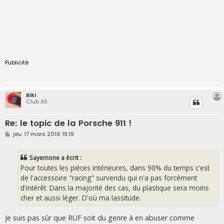
Publicité
Biki
Club AS
Re: le topic de la Porsche 911 !
M
jeu. 17 mars 2016 19:19
e
s
s
Sayemone a écrit :
a
g
Pour toutes les pièces intérieures, dans 90% du temps c'est
e
de l'accessoire "racing" survendu qui n'a pas forcément
d'intérêt. Dans la majorité des cas, du plastique sera moins
cher et aussi léger. D'où ma lassitude.
Je suis pas sûr que RUF soit du genre à en abuser comme