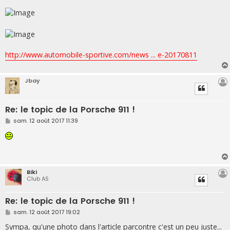
http://www.automobile-sportive.com/news ... e-20170811
Jbay
Re: le topic de la Porsche 911 !
M
sam. 12 août 2017 11:39
e
s
s
a
g
e
Biki
Club AS
Re: le topic de la Porsche 911 !
M
sam. 12 août 2017 19:02
e
s
Sympa, qu'une photo dans l'article parcontre c'est un peu juste...