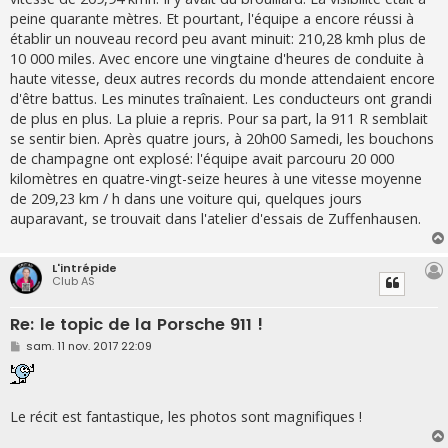
peine quarante mètres. Et pourtant, l'équipe a encore réussi à
établir un nouveau record peu avant minuit: 210,28 kmh plus de
10 000 miles. Avec encore une vingtaine d'heures de conduite à
haute vitesse, deux autres records du monde attendaient encore
d'être battus. Les minutes traînaient. Les conducteurs ont grandi
de plus en plus. La pluie a repris. Pour sa part, la 911 R semblait
se sentir bien. Après quatre jours, à 20h00 Samedi, les bouchons
de champagne ont explosé: l'équipe avait parcouru 20 000
kilomètres en quatre-vingt-seize heures à une vitesse moyenne
de 209,23 km / h dans une voiture qui, quelques jours
auparavant, se trouvait dans l'atelier d'essais de Zuffenhausen.
L'intrépide
Club AS
Re: le topic de la Porsche 911 !
M
sam. 11 nov. 2017 22:09
e
s
s
a
g
Le récit est fantastique, les photos sont magnifiques !
e