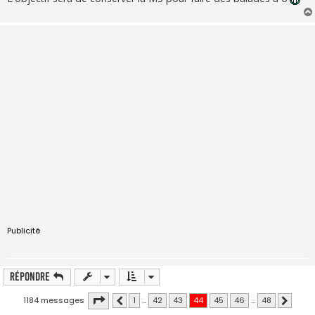
Publicité
Répondre
Page
44
sur
48
1184 messages
1
…
42
43
44
45
46
…
48
Précédente
Suivant