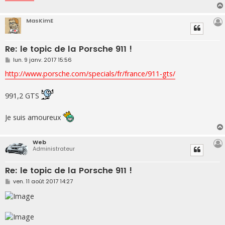
MasKimE
Re: le topic de la Porsche 911 !
M
lun. 9 janv. 2017 15:56
e
s
http://www.porsche.com/specials/fr/france/911-gts/
s
a
g
991,2 GTS
e
Je suis amoureux
Web
Administrateur
Re: le topic de la Porsche 911 !
M
ven. 11 août 2017 14:27
e
s
s
a
g
e