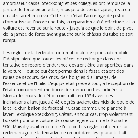
amortisseur cassé. Steckkönig et ses collègues ont remplacé la
jambe de force en un éclair, mais peu de temps après, il y a eu
un autre arrêt imprévu. Cette fois c'était l'autre tige de piston
d'amortisseur. Encore une fois, la réparation a été effectuée, et la
voiture est revenue sur la route - jusqu'à ce que le point de pivot
de la jambe de force avant gauche sur le châssis du tube se soit
rompu.
Les règles de la fédération internationale de sport automobile
FIA ​​stipulaient que toutes les pièces de rechange dans une
tentative de record d'endurance devaient être transportées dans
la voiture. Tout ce qui était permis dans la fosse étaient des
roues de secours, des crics, des bougies d'allumage, de
l'essence et de l'huile. L'équipe était prête à tout, à l'exception de
l'état étonnamment médiocre des deux courbes inclinées à
Monza: les murs de béton construits en 1954 avec des
inclinaisons allant jusqu'à 45 degrés avaient des nids de poule de
la taille d'un ballon de football. "C'était comme une planche à
laver", explique Steckkönig. C'était, en tout cas, trop violemment
bosselé pour une voiture de course légère comme la Porsche
906. Mais il y avait encore de l'espoir. Les règles ont permis un
redémarrage de la tentative de record dans les quarante-huit