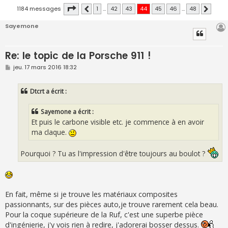
Page
44
sur
48
1184 messages
1
…
42
43
44
45
46
…
48
Précédente
Suivant
Sayemone
Re: le topic de la Porsche 911 !
M
jeu. 17 mars 2016 18:32
e
s
s
Dtcrt a écrit :
a
g
e
Sayemone a écrit :
Et puis le carbone visible etc. je commence à en avoir
ma claque.
Pourquoi ? Tu as l'impression d'être toujours au boulot ?
En fait, même si je trouve les matériaux composites
passionnants, sur des pièces auto,je trouve rarement cela beau.
Pour la coque supérieure de la Ruf, c'est une superbe pièce
d'ingénierie, j'y vois rien à redire, j'adorerai bosser dessus.