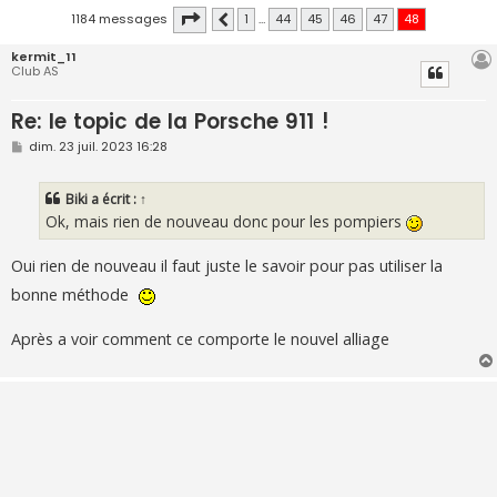
Page
48
sur
48
1184 messages
1
…
44
45
46
47
48
Précédente
kermit_11
Club AS
Re: le topic de la Porsche 911 !
M
dim. 23 juil. 2023 16:28
e
s
s
Biki
a écrit :
↑
a
g
Ok, mais rien de nouveau donc pour les pompiers
e
Oui rien de nouveau il faut juste le savoir pour pas utiliser la
bonne méthode
Après a voir comment ce comporte le nouvel alliage