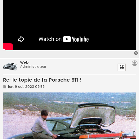
Web
Administrateur
Re: le topic de la Porsche 911 !
M
lun. 9 oct. 2023 09:59
e
s
s
a
g
e