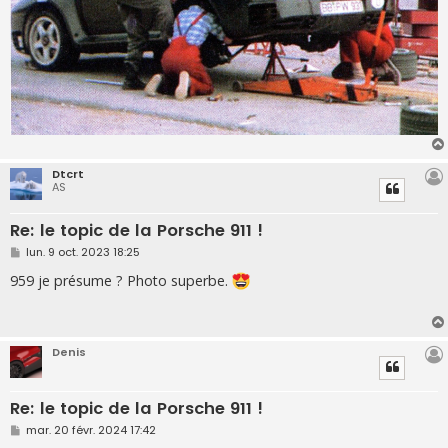
Dtcrt
AS
Re: le topic de la Porsche 911 !
M
lun. 9 oct. 2023 18:25
e
s
959 je présume ? Photo superbe.
s
a
g
e
Denis
Re: le topic de la Porsche 911 !
M
mar. 20 févr. 2024 17:42
e