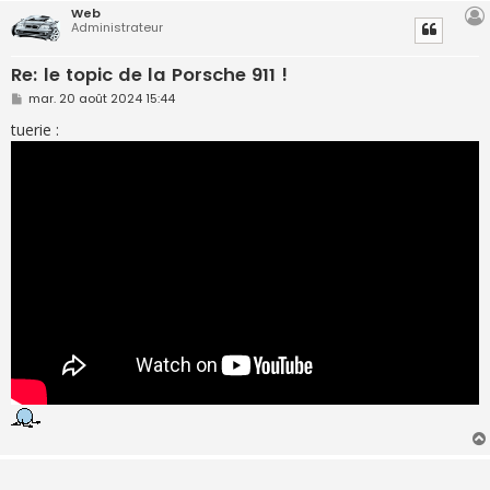
Web
Administrateur
Re: le topic de la Porsche 911 !
M
mar. 20 août 2024 15:44
e
s
tuerie :
s
a
g
e