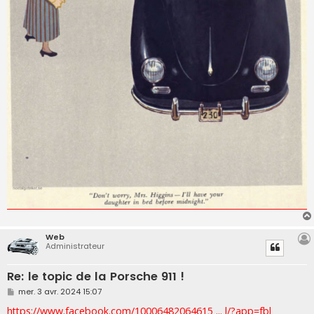
Web
Administrateur
Re: le topic de la Porsche 911 !
M
mer. 3 avr. 2024 15:07
e
s
https://www.facebook.com/10006482064615 ... l/?app=fbl