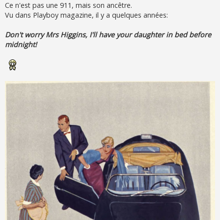
s
Ce n'est pas une 911, mais son ancêtre.
s
Vu dans Playboy magazine, il y a quelques années:
a
g
e
Don't worry Mrs Higgins, I'll have your daughter in bed before
midnight!