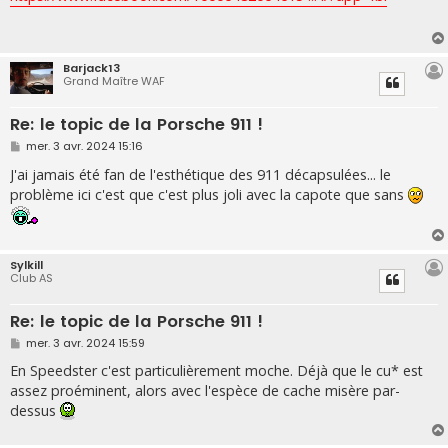
s
a
g
e
Barjack13
Grand Maître WAF
Re: le topic de la Porsche 911 !
M
mer. 3 avr. 2024 15:16
e
s
J'ai jamais été fan de l'esthétique des 911 décapsulées... le
s
problème ici c'est que c'est plus joli avec la capote que sans
a
g
e
Sylkill
Club AS
Re: le topic de la Porsche 911 !
M
mer. 3 avr. 2024 15:59
e
s
En Speedster c'est particulièrement moche. Déjà que le cu* est
s
assez proéminent, alors avec l'espèce de cache misère par-
a
g
dessus
e