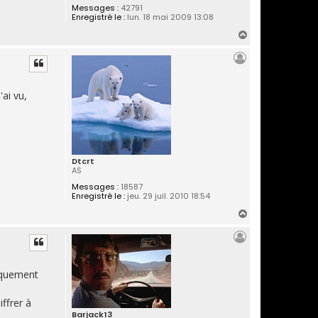
Messages :
42791
Enregistré le :
lun. 18 mai 2009 13:08
H
a
u
t
ai vu,
Dtcrt
AS
Messages :
18587
Enregistré le :
jeu. 29 juil. 2010 18:54
H
a
u
t
niquement
iffrer à
Barjack13