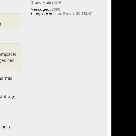
Grand Maître WAF
Messages :
5880
Enregistré le :
mar. 8 mars 2011 12:47
s.
emplacer.
gles des
(hormis
hauffage,
 un tel