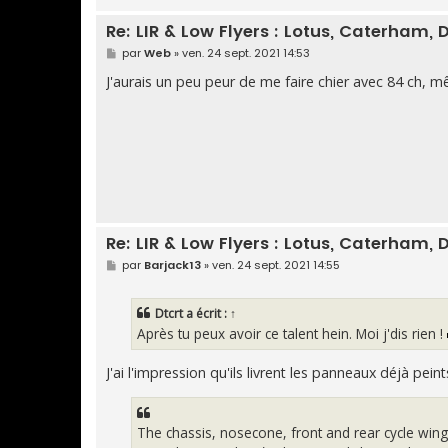
Re: LIR & Low Flyers : Lotus, Caterham, D
M
par
Web
»
ven. 24 sept. 2021 14:53
e
s
J'aurais un peu peur de me faire chier avec 84 ch, 
s
a
g
e
Re: LIR & Low Flyers : Lotus, Caterham, D
M
par
Barjack13
»
ven. 24 sept. 2021 14:55
e
s
s
Dtcrt
a écrit :
↑
a
g
Après tu peux avoir ce talent hein. Moi j'dis rien !
e
J'ai l'impression qu'ils livrent les panneaux déjà pein
The chassis, nosecone, front and rear cycle wings 