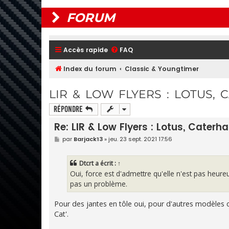
FORUM
Accès rapide
FAQ
Index du forum
Classic & Youngtimer
LIR & LOW FLYERS : LOTUS, 
Répondre
Re: LIR & Low Flyers : Lotus, Caterha
M
par
Barjack13
»
jeu. 23 sept. 2021 17:56
e
s
s
Dtcrt
a écrit :
↑
a
g
Oui, force est d'admettre qu'elle n'est pas heur
e
pas un problème.
Pour des jantes en tôle oui, pour d'autres modèles
Cat'.