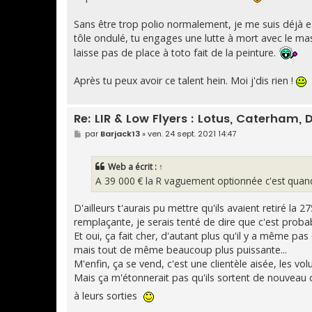
Sans être trop polio normalement, je me suis déjà es
tôle ondulé, tu engages une lutte à mort avec le mas
laisse pas de place à toto fait de la peinture.
Après tu peux avoir ce talent hein. Moi j'dis rien !
Re: LIR & Low Flyers : Lotus, Caterham, D
M
par
Barjack13
»
ven. 24 sept. 2021 14:47
e
s
s
Web
a écrit :
↑
a
g
A 39 000 € la R vaguement optionnée c'est qua
e
D'ailleurs t'aurais pu mettre qu'ils avaient retiré la 
remplaçante, je serais tenté de dire que c'est prob
Et oui, ça fait cher, d'autant plus qu'il y a même 
mais tout de même beaucoup plus puissante...
M'enfin, ça se vend, c'est une clientèle aisée, les vol
Mais ça m'étonnerait pas qu'ils sortent de nouveau 
à leurs sorties