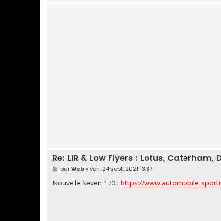
Re: LIR & Low Flyers : Lotus, Caterham, D
M
par
Web
»
ven. 24 sept. 2021 13:37
e
s
Nouvelle Seven 170 :
https://www.automobile-sporti
s
a
g
e