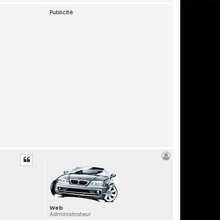
a
Publicité
u
t
Web
Administrateur