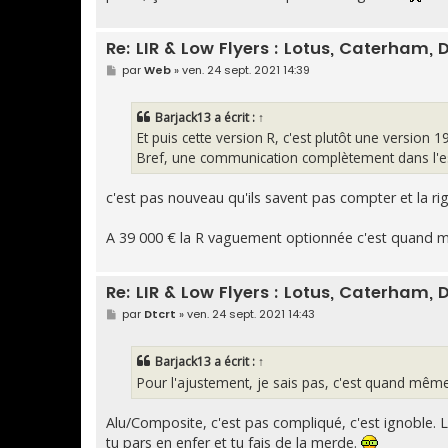
Re: LIR & Low Flyers : Lotus, Caterham, D
M
par
Web
»
ven. 24 sept. 2021 14:39
e
s
s
Barjack13
a écrit :
↑
a
g
Et puis cette version R, c'est plutôt une version 1
e
Bref, une communication complètement dans l'esp
c'est pas nouveau qu'ils savent pas compter et la ri
A 39 000 € la R vaguement optionnée c'est quand m
Re: LIR & Low Flyers : Lotus, Caterham, D
M
par
Dtcrt
»
ven. 24 sept. 2021 14:43
e
s
s
Barjack13
a écrit :
↑
a
g
Pour l'ajustement, je sais pas, c'est quand même d
e
Alu/Composite, c'est pas compliqué, c'est ignoble. L
tu pars en enfer et tu fais de la merde.