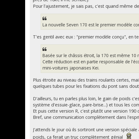
Pour l'ajustement, je sais pas, c'est quand même de l
La nouvelle Seven 170 est le premier modèle conç
T'es gentil avec eux : "premier modèle conçu", en 
Basée sur le châssis étroit, la 170 est même 10
Cette réduction est en partie responsable de l'éc
mini-voitures japonaises Kei.
Plus étroite au niveau des trains roulants certes, ma
quelques tubes pour les fixations du pont sans dout
D'ailleurs, tu en parles plus loin, le gain de poids c
système d'essuie-glace, pare-brise...) et tous les c
Et puis cette version R, c'est plutôt une version 190 q
Bref, une communication complètement dans l'esprit 
J'attends le jour où ils sortiront une version spécia
poids, ça ferait un truc complètement génial