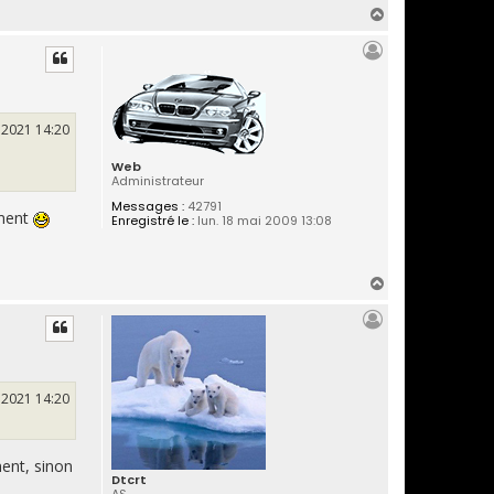
H
a
u
t
. 2021 14:20
Web
Administrateur
Messages :
42791
oment
Enregistré le :
lun. 18 mai 2009 13:08
H
a
u
t
. 2021 14:20
ment, sinon
Dtcrt