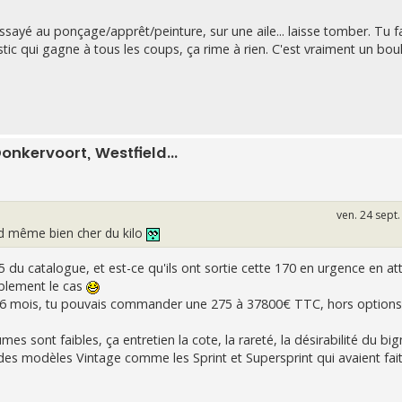
sayé au ponçage/apprêt/peinture, sur une aile... laisse tomber. Tu fa
tic qui gagne à tous les coups, ça rime à rien. C'est vraiment un bou
onkervoort, Westfield...
ven. 24 sept
nd même bien cher du kilo
275 du catalogue, et est-ce qu'ils ont sortie cette 170 en urgence en at
ablement le cas
pas 6 mois, tu pouvais commander une 275 à 37800€ TTC, hors options
umes sont faibles, ça entretien la cote, la rareté, la désirabilité du bi
des modèles Vintage comme les Sprint et Supersprint qui avaient fai