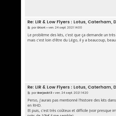
Re: LIR & Low Flyers : Lotus, Caterham, D
M
par
Dtcrt
»
ven. 24 sept. 2021 14:00
e
s
Le problème des kits, c'est que ça demande un très 
s
mais c'est loin d'être du Légo, il y a beaucoup, be
a
g
e
Re: LIR & Low Flyers : Lotus, Caterham, D
M
par
Barjack13
»
ven. 24 sept. 2021 14:20
e
s
Perso, j'aurais pas mentionné l'histoire des kits d
s
en RHD.
a
g
Et puis, c'est très coûteux et difficile (voir presque i
e
près de 10k€ il me semble).