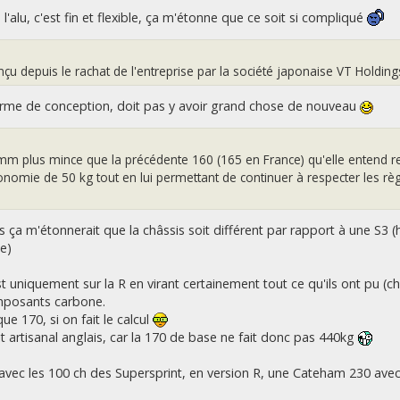
'alu, c'est fin et flexible, ça m'étonne que ce soit si compliqué
u depuis le rachat de l'entreprise par la société japonaise VT Holding
terme de conception, doit pas y avoir grand chose de nouveau
 mm plus mince que la précédente 160 (165 en France) qu'elle entend r
onomie de 50 kg tout en lui permettant de continuer à respecter les rè
is ça m'étonnerait que la châssis soit différent par rapport à une S3 
e)
'est uniquement sur la R en virant certainement tout ce qu'ils ont pu (c
omposants carbone.
ue 170, si on fait le calcul
artisanal anglais, car la 170 de base ne fait donc pas 440kg
le avec les 100 ch des Supersprint, en version R, une Cateham 230 avec