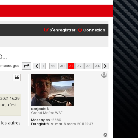
S’enregistrer
Connexion
..
Page
31
sur
34
 messages
1
…
29
30
31
32
33
34
Précédente
Suivante
. 2021 16:29
ue, c'est
Barjack13
Grand Maître WAF
Messages :
5880
les autres
Enregistré le :
mar. 8 mars 2011 12:47
H