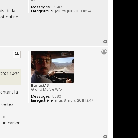
AS
Messages :
18587
is de la
Enregistré le :
jeu. 29 juil. 2010 18:54
lot qui ne
H
a
u
t
. 2021 14:39
Barjack13
Grand Maître WAF
tentant la
Messages :
5880
Enregistré le :
mar. 8 mars 2011 12:47
 certes,
gnou.
t un carton
H