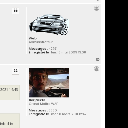
a
u
t
Web
Administrateur
Messages :
42791
Enregistré le :
lun. 18 mai 2009 13:08
H
a
u
t
. 2021 14:43
Barjack13
Grand Maître WAF
Messages :
5880
Enregistré le :
mar. 8 mars 2011 12:47
inted in