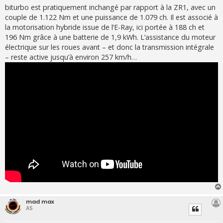
biturbo est pratiquement inchangé par rapport à la ZR1, avec un
couple de 1.122 Nm et une puissance de 1.079 ch. Il est associé à
la motorisation hybride issue de l’E-Ray, ici portée à 188 ch et
196 Nm grâce à une batterie de 1,9 kWh. L’assistance du moteur
électrique sur les roues avant – et donc la transmission intégrale
– reste active jusqu’à environ 257 km/h…
mad max
AS