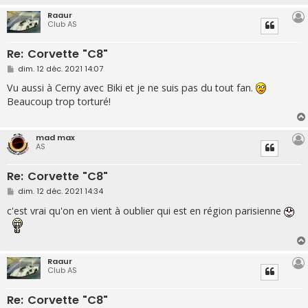
Raaur
Club AS
Re: Corvette "C8"
M
dim. 12 déc. 2021 14:07
e
s
Vu aussi à Cerny avec Biki et je ne suis pas du tout fan.
s
Beaucoup trop torturé!
a
g
e
mad max
AS
Re: Corvette "C8"
M
dim. 12 déc. 2021 14:34
e
s
c'est vrai qu'on en vient à oublier qui est en région parisienne
s
a
g
e
Raaur
Club AS
Re: Corvette "C8"