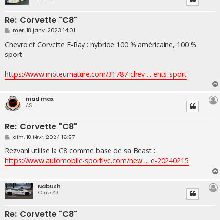
Re: Corvette "C8"
M
mer. 18 janv. 2023 14:01
e
s
Chevrolet Corvette E-Ray : hybride 100 % américaine, 100 %
s
sport
a
g
e
https://www.moteurnature.com/31787-chev ... ents-sport
mad max
AS
Re: Corvette "C8"
M
dim. 18 févr. 2024 16:57
e
s
Rezvani utilise la C8 comme base de sa Beast :
s
https://www.automobile-sportive.com/new ... e-20240215
a
g
e
Nabush
Club AS
Re: Corvette "C8"