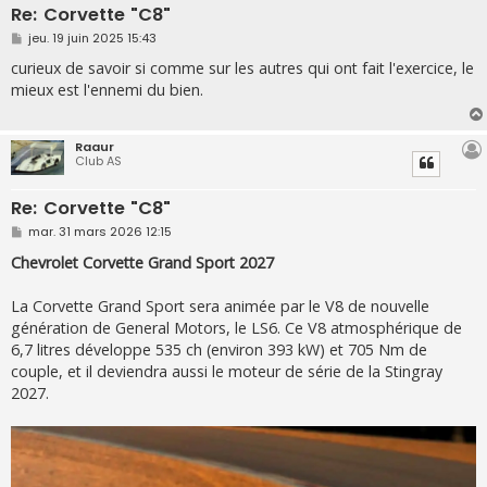
Re: Corvette "C8"
M
jeu. 19 juin 2025 15:43
e
s
curieux de savoir si comme sur les autres qui ont fait l'exercice, le
s
mieux est l'ennemi du bien.
a
g
e
Raaur
Club AS
Re: Corvette "C8"
M
mar. 31 mars 2026 12:15
e
s
Chevrolet Corvette Grand Sport 2027
s
a
g
La Corvette Grand Sport sera animée par le V8 de nouvelle
e
génération de General Motors, le LS6. Ce V8 atmosphérique de
6,7 litres développe 535 ch (environ 393 kW) et 705 Nm de
couple, et il deviendra aussi le moteur de série de la Stingray
2027.