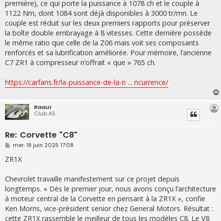
première), ce qui porte la puissance à 1078 ch et le couple à
1122 Nm, dont 1084 sont déjà disponibles à 3000 tr/mn. Le
couple est réduit sur les deux premiers rapports pour préserver
la boîte double embrayage à 8 vitesses. Cette dernière possède
le même ratio que celle de la Z06 mais voit ses composants
renforcés et sa lubrification améliorée. Pour mémoire, l’ancienne
C7 ZR1 à compresseur n’offrait « que » 765 ch.
https://carfans.fr/la-puissance-de-la-n ... ncurrence/
Raaur
Club AS
Re: Corvette "C8"
M
mer. 18 juin 2025 17:08
e
s
ZR1X
s
a
g
Chevrolet travaille manifestement sur ce projet depuis
e
longtemps. « Dès le premier jour, nous avons conçu l’architecture
à moteur central de la Corvette en pensant à la ZR1X », confie
Ken Morris, vice-président senior chez General Motors. Résultat :
cette ZR1X rassemble le meilleur de tous les modèles C8. Le V8