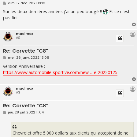
M
dim. 12 déc. 2021 19:16
e
s
Sur les deux dernières années j'ai un peu bougé !!
Et ce n'est
s
pas fini.
a
g
e
mad max
AS
Re: Corvette "C8"
M
mer. 26 janv. 2022 13:06
e
s
version Anniversaire :
s
https://www.automobile-sportive.com/new ... e-20220125
a
g
e
mad max
AS
Re: Corvette "C8"
M
jeu. 28 juil. 2022 11:04
e
s
s
a
g
Chevrolet offre 5.000 dollars aux clients qui acceptent de ne
e