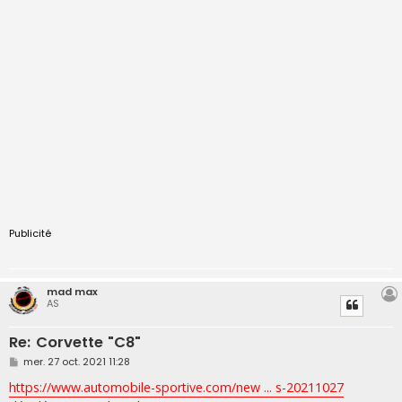
Publicité
mad max
AS
Re: Corvette "C8"
M
mer. 27 oct. 2021 11:28
e
s
https://www.automobile-sportive.com/new ... s-20211027
s