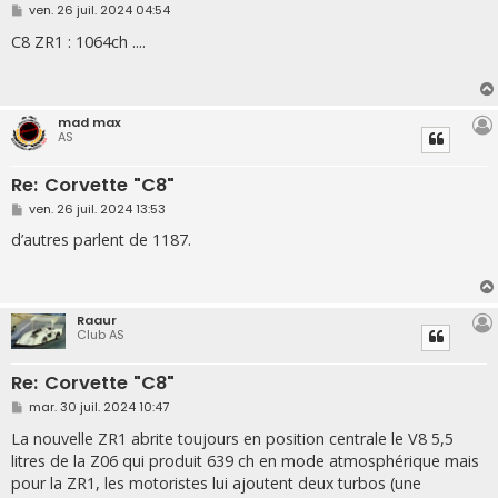
M
ven. 26 juil. 2024 04:54
e
s
C8 ZR1 : 1064ch ....
s
a
g
e
mad max
AS
Re: Corvette "C8"
M
ven. 26 juil. 2024 13:53
e
s
d’autres parlent de 1187.
s
a
g
e
Raaur
Club AS
Re: Corvette "C8"
M
mar. 30 juil. 2024 10:47
e
s
La nouvelle ZR1 abrite toujours en position centrale le V8 5,5
s
litres de la Z06 qui produit 639 ch en mode atmosphérique mais
a
g
pour la ZR1, les motoristes lui ajoutent deux turbos (une
e