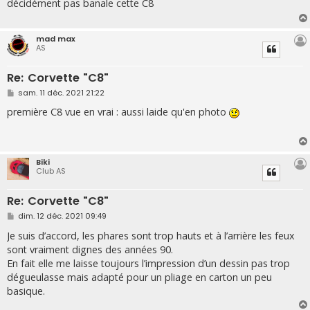
décidément pas banale cette C8
a
g
e
mad max
AS
Re: Corvette "C8"
M
sam. 11 déc. 2021 21:22
e
s
première C8 vue en vrai : aussi laide qu'en photo
s
a
g
e
Biki
Club AS
Re: Corvette "C8"
M
dim. 12 déc. 2021 09:49
e
s
Je suis d’accord, les phares sont trop hauts et à l’arrière les feux
s
sont vraiment dignes des années 90.
a
g
En fait elle me laisse toujours l’impression d’un dessin pas trop
e
dégueulasse mais adapté pour un pliage en carton un peu
basique.