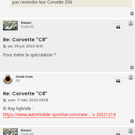
pas revendre leur Corvette Z06
Raaur
Club AS
Re: Corvette "C8"
M
jeu. 28 juil. 2022 16:51
e
s
Pour éviter la spéculation ?
s
a
g
e
mad max
AS
Re: Corvette "C8"
M
sam. 17 déc. 2022 08:58
e
s
lE-Ray hybride :
s
https://www.automobile-sportive.com/new ... s-20221214
a
g
e
Raaur
Club AS