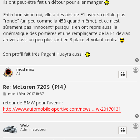
s
Ils ont peut-être fait un détour pour aller manger
s
a
g
Enfin bon sinon oui, elle a des airs de F1 avec sa cellule plus
e
"ronde" (un peu comme la 458 quand même), et ce n'est
sûrement pas "innocent" puisqu'ils en ont repris aussi la
cinématique des portières et une remplaçante de la F1 devrait
arriver aussi un peu plus tard en 3 place et volant central
Son profil fait très Pagani Huayra aussi
mad max
AS
Re: McLaren 720S (P14)
M
mer. 1 févr. 2017 19:37
e
s
retour de BMW pour l'avenir :
s
http://www.automobile-sportive.com/news ... w-20170131
a
g
e
Web
Administrateur