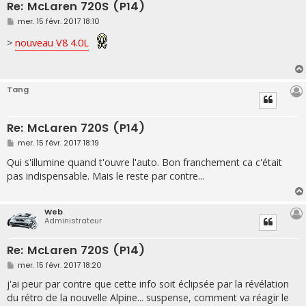
Re: McLaren 720S (P14)
M
mer. 15 févr. 2017 18:10
e
s
>
nouveau V8 4.0L
s
a
g
e
Tang
Re: McLaren 720S (P14)
M
mer. 15 févr. 2017 18:19
e
s
Qui s'illumine quand t'ouvre l'auto. Bon franchement ca c'était
s
pas indispensable. Mais le reste par contre...
a
g
e
Web
Administrateur
Re: McLaren 720S (P14)
M
mer. 15 févr. 2017 18:20
e
s
j'ai peur par contre que cette info soit éclipsée par la révélation
s
du rétro de la nouvelle Alpine... suspense, comment va réagir le
a