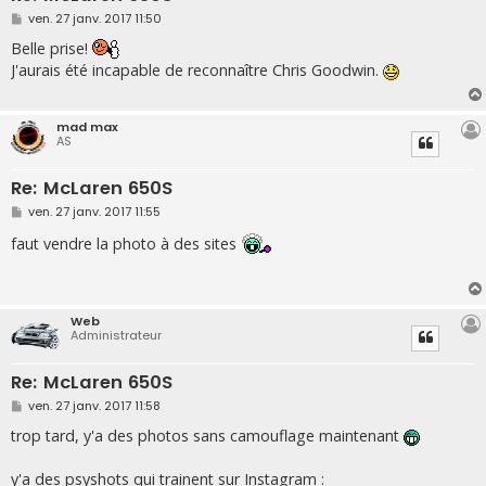
M
ven. 27 janv. 2017 11:50
e
s
Belle prise!
s
J'aurais été incapable de reconnaître Chris Goodwin.
a
g
e
mad max
AS
Re: McLaren 650S
M
ven. 27 janv. 2017 11:55
e
s
faut vendre la photo à des sites
s
a
g
e
Web
Administrateur
Re: McLaren 650S
M
ven. 27 janv. 2017 11:58
e
s
trop tard, y'a des photos sans camouflage maintenant
s
a
g
y'a des psyshots qui trainent sur Instagram :