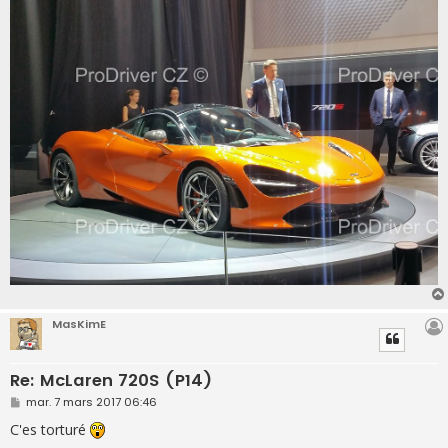
s
s
a
g
e
MasKimE
Re: McLaren 720S (P14)
M
mar. 7 mars 2017 06:46
e
s
C'es torturé
s