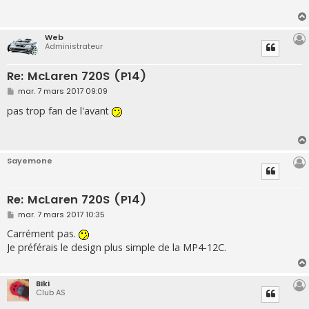
a
g
e
Web
Administrateur
Re: McLaren 720S (P14)
M
mar. 7 mars 2017 09:09
e
s
pas trop fan de l'avant
s
a
g
e
Sayemone
Re: McLaren 720S (P14)
M
mar. 7 mars 2017 10:35
e
s
Carrément pas.
s
Je préférais le design plus simple de la MP4-12C.
a
g
e
Biki
Club AS