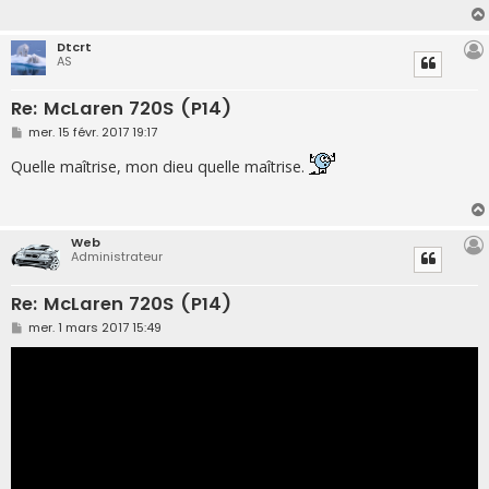
g
e
Dtcrt
AS
Re: McLaren 720S (P14)
M
mer. 15 févr. 2017 19:17
e
s
Quelle maîtrise, mon dieu quelle maîtrise.
s
a
g
e
Web
Administrateur
Re: McLaren 720S (P14)
M
mer. 1 mars 2017 15:49
e
s
s
a
g
e