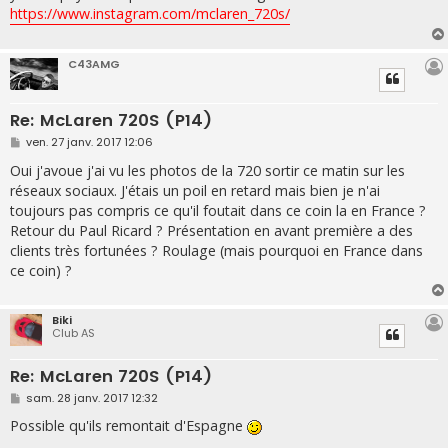
e
https://www.instagram.com/mclaren_720s/
C43AMG
Re: McLaren 720S (P14)
M
ven. 27 janv. 2017 12:06
e
s
Oui j'avoue j'ai vu les photos de la 720 sortir ce matin sur les
s
réseaux sociaux. J'étais un poil en retard mais bien je n'ai
a
g
toujours pas compris ce qu'il foutait dans ce coin la en France ?
e
Retour du Paul Ricard ? Présentation en avant première a des
clients très fortunées ? Roulage (mais pourquoi en France dans
ce coin) ?
Biki
Club AS
Re: McLaren 720S (P14)
M
sam. 28 janv. 2017 12:32
e
s
Possible qu'ils remontait d'Espagne
s