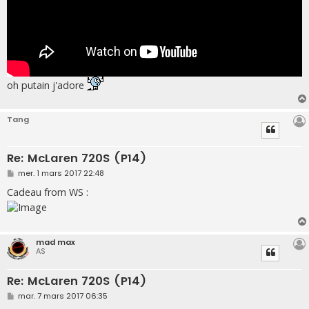
oh putain j'adore
Tang
Re: McLaren 720S (P14)
M
mer. 1 mars 2017 22:48
e
s
Cadeau from WS :
s
a
g
e
mad max
AS
Re: McLaren 720S (P14)
M
mar. 7 mars 2017 06:35
e