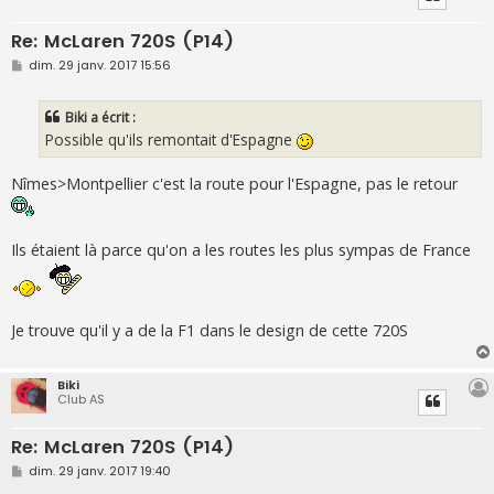
Re: McLaren 720S (P14)
M
dim. 29 janv. 2017 15:56
e
s
s
Biki a écrit :
a
g
Possible qu'ils remontait d'Espagne
e
Nîmes>Montpellier c'est la route pour l'Espagne, pas le retour
Ils étaient là parce qu'on a les routes les plus sympas de France
Je trouve qu'il y a de la F1 dans le design de cette 720S
Biki
Club AS
Re: McLaren 720S (P14)
M
dim. 29 janv. 2017 19:40
e