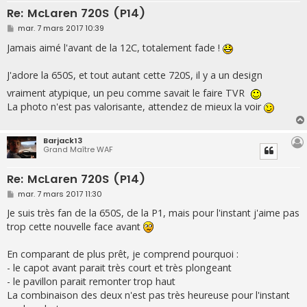
Re: McLaren 720S (P14)
M
mar. 7 mars 2017 10:39
e
s
Jamais aimé l'avant de la 12C, totalement fade !
s
a
g
J'adore la 650S, et tout autant cette 720S, il y a un design
e
vraiment atypique, un peu comme savait le faire TVR
La photo n'est pas valorisante, attendez de mieux la voir
Barjack13
Grand Maître WAF
Re: McLaren 720S (P14)
M
mar. 7 mars 2017 11:30
e
s
Je suis très fan de la 650S, de la P1, mais pour l'instant j'aime pas
s
trop cette nouvelle face avant
a
g
e
En comparant de plus prêt, je comprend pourquoi :
- le capot avant parait très court et très plongeant
- le pavillon parait remonter trop haut
La combinaison des deux n'est pas très heureuse pour l'instant