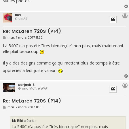
sur les photos.
Biki
Club AS
Re: McLaren 720S (P14)
M
mar. 7 mars 2017 11:32
e
s
La 540C n'a pas été "très bien reçue" non plus, mais maintenant
s
elle plait beaucoup
a
g
e
Il y a des designs comme ça qui mettent plus de temps à être
appréciés à leur juste valeur
Barjack13
Grand Maître WAF
Re: McLaren 720S (P14)
M
mar. 7 mars 2017 11:35
e
s
s
Biki a écrit :
a
g
La 540C n'a pas été "très bien reçue" non plus, mais