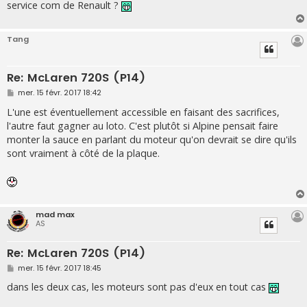
g
service com de Renault ?
e
Tang
Re: McLaren 720S (P14)
M
mer. 15 févr. 2017 18:42
e
s
L'une est éventuellement accessible en faisant des sacrifices,
s
l'autre faut gagner au loto. C'est plutôt si Alpine pensait faire
a
g
monter la sauce en parlant du moteur qu'on devrait se dire qu'ils
e
sont vraiment à côté de la plaque.
mad max
AS
Re: McLaren 720S (P14)
M
mer. 15 févr. 2017 18:45
e
s
dans les deux cas, les moteurs sont pas d'eux en tout cas
s
a