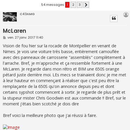
54 messages
1
2
3
Suivante
C43AMG
McLaren
M
ven. 27 janv. 2017 11:40
e
s
Vision de fou hier sur la rocade de Montpellier en venant de
s
Nimes. Je vois une voiture très basse, entièrement camouflée
a
g
avec des panneaux de carrosserie "assemblés" complètement à
e
l'arrache. Bref, je m'approche et ça ressemble fortement à une
McLaren. Je regarde dans mon rétro et BIM une 650S orange
pétard juste derrière moi. LEs mecs se trainaient donc je me met
à leur hauteur en commençant à réaliser que c'est peu être la
remplaçante de la 650S qu'on annonce depuis peu et dont
certains sypshot commencent à sortir. Je regarde de plus prêt et
la stupeur mister Chris Goodwin est aux commande !! Bref, sur le
moment j'étais bien scotché je dois dire
Bref voici la meilleure photo que j'ai réussi à faire.