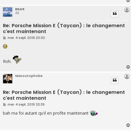
Dtcrt
AS
Re: Porsche Mission E (Taycan) : le changement
c'est maintenant
M
mer. 4 sept. 2019 20:30
e
s
s
a
g
e
Roh.
Mazoutophobe
Re: Porsche Mission E (Taycan) : le changement
c'est maintenant
M
mer. 4 sept. 2019 20:35
e
s
bah ma foi autant qu'il en profite maintenant
s
a
g
e