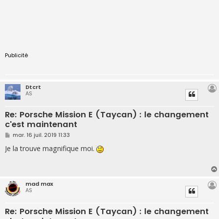
Publicité
Dtcrt
AS
Re: Porsche Mission E (Taycan) : le changement
c'est maintenant
M
mar. 16 juil. 2019 11:33
e
s
Je la trouve magnifique moi.
s
a
g
e
mad max
AS
Re: Porsche Mission E (Taycan) : le changement