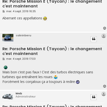
Re: Porsche Mission E (Taycan) : le changement
c'est maintenant
M
mer. 4 sept. 2019 16:35
e
s
Aberrant ces appellations
s
a
g
e
calvinberu
Re: Porsche Mission E (Taycan) : le changement
c'est maintenant
M
mer. 4 sept. 2019 17:03
e
s
s
a
Mais bon c’est pas faux ! C’est des turbos électriques sans
g
turbines qui entraînent les roues
e
Forcément les conjaloux ça a toujours à redire
Web
Administrateur
Re: Porsche Mission E (Taycan) : le changement