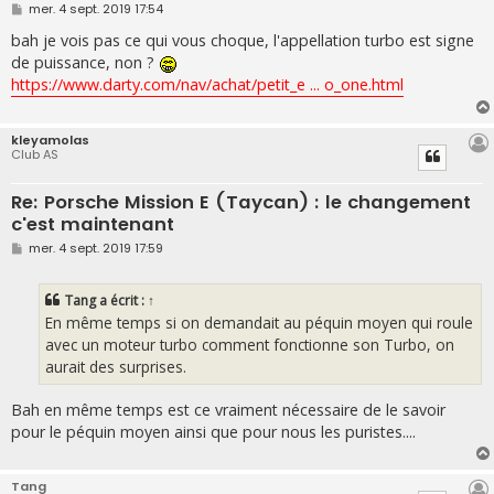
M
mer. 4 sept. 2019 17:54
e
s
bah je vois pas ce qui vous choque, l'appellation turbo est signe
s
de puissance, non ?
a
g
https://www.darty.com/nav/achat/petit_e ... o_one.html
e
kleyamolas
Club AS
Re: Porsche Mission E (Taycan) : le changement
c'est maintenant
M
mer. 4 sept. 2019 17:59
e
s
s
Tang
a écrit :
↑
a
g
En même temps si on demandait au péquin moyen qui roule
e
avec un moteur turbo comment fonctionne son Turbo, on
aurait des surprises.
Bah en même temps est ce vraiment nécessaire de le savoir
pour le péquin moyen ainsi que pour nous les puristes....
Tang