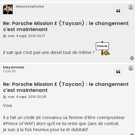
Mazoutophobe
Re: Porsche Mission E (Taycan) : le changement
c'est maintenant
M
mer. 4 sept. 2019 20:17
e
s
s
a
Il sait que c'est pas une diesel tout de même ?
g
e
kleyamolas
Club AS
Re: Porsche Mission E (Taycan) : le changement
c'est maintenant
M
mer. 4 sept. 2019 20:28
e
s
Voui.
s
a
g
Il a fait un crédit (et convaincu sa femme d'être coemprunteur
e
#Prince of WAF) alors qu'il ne lui reste que 2ans de contrat.
Je suis à la fois heureux pour lui et dubitatif.