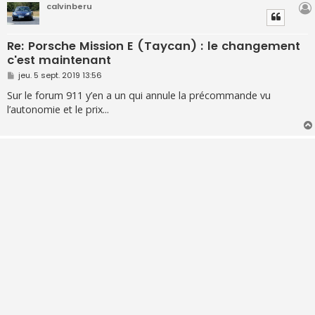
calvinberu
Re: Porsche Mission E (Taycan) : le changement
c'est maintenant
M
jeu. 5 sept. 2019 13:56
e
s
Sur le forum 911 y’en a un qui annule la précommande vu
s
l’autonomie et le prix...
a
g
e