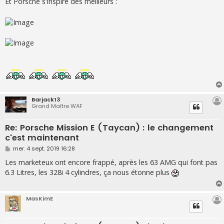
Et Porsche s'inspire des meilleurs :
s
a
g
e
Barjack13
Grand Maître WAF
Re: Porsche Mission E (Taycan) : le changement
c'est maintenant
M
mer. 4 sept. 2019 16:28
e
s
Les marketeux ont encore frappé, après les 63 AMG qui font pas
s
6.3 Litres, les 328i 4 cylindres, ça nous étonne plus
a
g
e
MasKimE