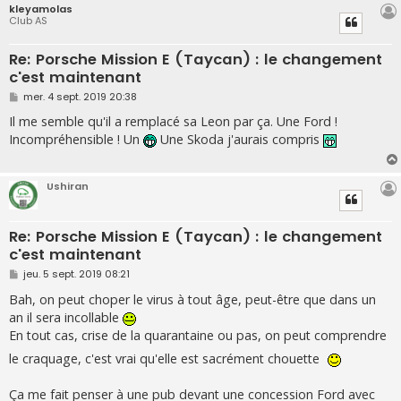
kleyamolas
Club AS
Re: Porsche Mission E (Taycan) : le changement
c'est maintenant
M
mer. 4 sept. 2019 20:38
e
s
Il me semble qu'il a remplacé sa Leon par ça. Une Ford !
s
Incompréhensible ! Un
Une Skoda j'aurais compris
a
g
e
Ushiran
Re: Porsche Mission E (Taycan) : le changement
c'est maintenant
M
jeu. 5 sept. 2019 08:21
e
s
Bah, on peut choper le virus à tout âge, peut-être que dans un
s
an il sera incollable
a
g
En tout cas, crise de la quarantaine ou pas, on peut comprendre
e
le craquage, c'est vrai qu'elle est sacrément chouette
Ça me fait penser à une pub devant une concession Ford avec