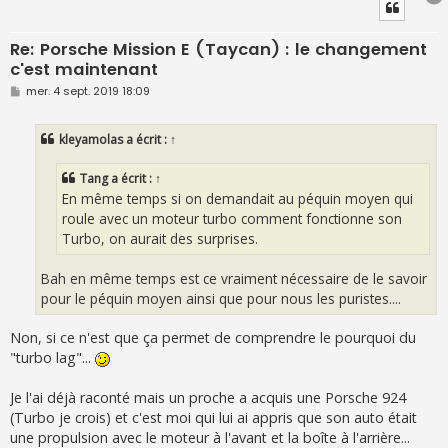
Re: Porsche Mission E (Taycan) : le changement
c'est maintenant
M
mer. 4 sept. 2019 18:09
e
s
s
kleyamolas
a écrit :
↑
a
g
e
Tang
a écrit :
↑
En même temps si on demandait au péquin moyen qui
roule avec un moteur turbo comment fonctionne son
Turbo, on aurait des surprises.
Bah en même temps est ce vraiment nécessaire de le savoir
pour le péquin moyen ainsi que pour nous les puristes....
Non, si ce n'est que ça permet de comprendre le pourquoi du
"turbo lag"...
Je l'ai déjà raconté mais un proche a acquis une Porsche 924
(Turbo je crois) et c'est moi qui lui ai appris que son auto était
une propulsion avec le moteur à l'avant et la boîte à l'arrière...