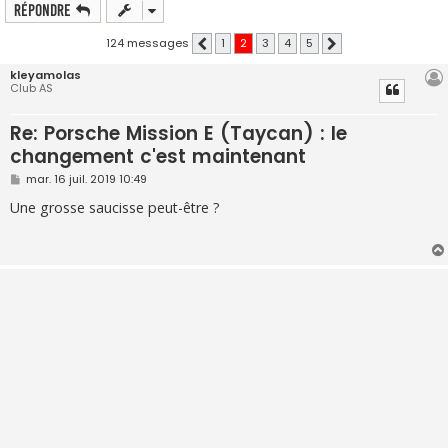
Répondre
124 messages
1
2
3
4
5
Précédente
Suivante
kleyamolas
Club AS
Re: Porsche Mission E (Taycan) : le
changement c'est maintenant
M
mar. 16 juil. 2019 10:49
e
s
Une grosse saucisse peut-être ?
s
a
g
e