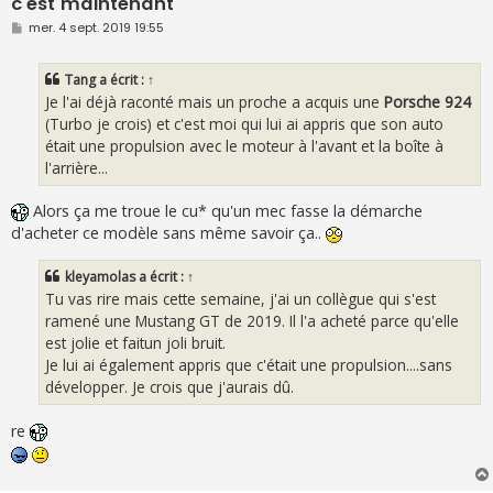
c'est maintenant
M
mer. 4 sept. 2019 19:55
e
s
s
Tang
a écrit :
↑
a
g
Je l'ai déjà raconté mais un proche a acquis une
Porsche 924
e
(Turbo je crois) et c'est moi qui lui ai appris que son auto
était une propulsion avec le moteur à l'avant et la boîte à
l'arrière...
Alors ça me troue le cu* qu'un mec fasse la démarche
d'acheter ce modèle sans même savoir ça..
kleyamolas
a écrit :
↑
Tu vas rire mais cette semaine, j'ai un collègue qui s'est
ramené une Mustang GT de 2019. Il l'a acheté parce qu'elle
est jolie et faitun joli bruit.
Je lui ai également appris que c'était une propulsion....sans
développer. Je crois que j'aurais dû.
re