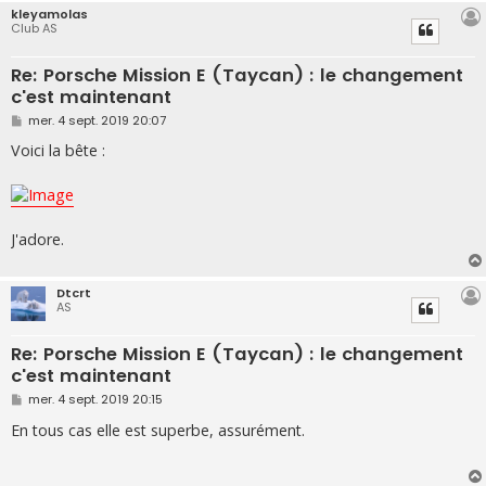
kleyamolas
Club AS
Re: Porsche Mission E (Taycan) : le changement
c'est maintenant
M
mer. 4 sept. 2019 20:07
e
s
Voici la bête :
s
a
g
e
J'adore.
Dtcrt
AS
Re: Porsche Mission E (Taycan) : le changement
c'est maintenant
M
mer. 4 sept. 2019 20:15
e
s
En tous cas elle est superbe, assurément.
s
a
g
e