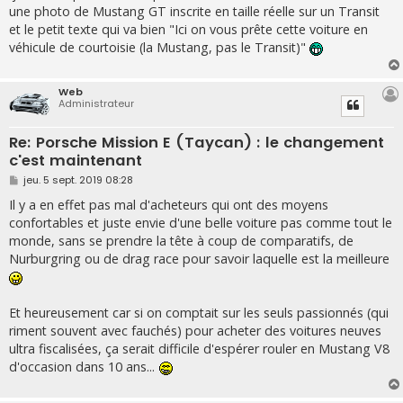
une photo de Mustang GT inscrite en taille réelle sur un Transit
et le petit texte qui va bien "Ici on vous prête cette voiture en
véhicule de courtoisie (la Mustang, pas le Transit)"
Web
Administrateur
Re: Porsche Mission E (Taycan) : le changement
c'est maintenant
M
jeu. 5 sept. 2019 08:28
e
s
Il y a en effet pas mal d'acheteurs qui ont des moyens
s
confortables et juste envie d'une belle voiture pas comme tout le
a
g
monde, sans se prendre la tête à coup de comparatifs, de
e
Nurburgring ou de drag race pour savoir laquelle est la meilleure
Et heureusement car si on comptait sur les seuls passionnés (qui
riment souvent avec fauchés) pour acheter des voitures neuves
ultra fiscalisées, ça serait difficile d'espérer rouler en Mustang V8
d'occasion dans 10 ans...