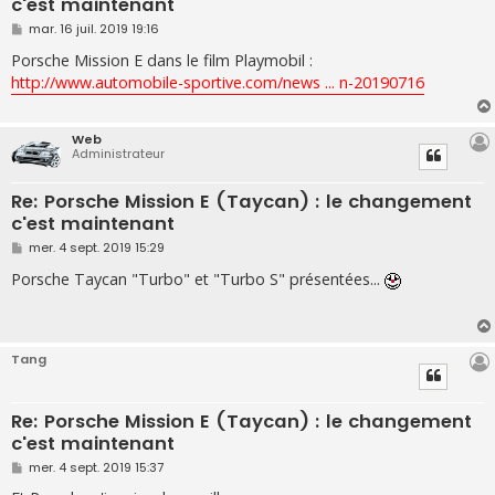
c'est maintenant
M
mar. 16 juil. 2019 19:16
e
s
Porsche Mission E dans le film Playmobil :
s
http://www.automobile-sportive.com/news ... n-20190716
a
g
e
Web
Administrateur
Re: Porsche Mission E (Taycan) : le changement
c'est maintenant
M
mer. 4 sept. 2019 15:29
e
s
Porsche Taycan "Turbo" et "Turbo S" présentées...
s
a
g
e
Tang
Re: Porsche Mission E (Taycan) : le changement
c'est maintenant
M
mer. 4 sept. 2019 15:37
e
s