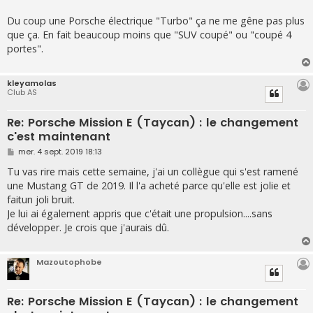
Du coup une Porsche électrique "Turbo" ça ne me gêne pas plus
que ça. En fait beaucoup moins que "SUV coupé" ou "coupé 4
portes".
kleyamolas
Club AS
Re: Porsche Mission E (Taycan) : le changement
c'est maintenant
M
mer. 4 sept. 2019 18:13
e
s
Tu vas rire mais cette semaine, j'ai un collègue qui s'est ramené
s
une Mustang GT de 2019. Il l'a acheté parce qu'elle est jolie et
a
g
faitun joli bruit.
e
Je lui ai également appris que c'était une propulsion....sans
développer. Je crois que j'aurais dû.
Mazoutophobe
Re: Porsche Mission E (Taycan) : le changement