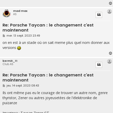
g
e
mad max
AS
Re: Porsche Taycan : le changement c'est
maintenant
M
mer. 13 sept. 2023 23:49
e
s
on en est à un stade où on sait meme plus quel nom donner aux
s
versions
a
g
e
kermit_11
Club AS
Re: Porsche Taycan : le changement c'est
maintenant
M
jeu. 14 sept. 2023 08:43
e
s
Ils ont même pas eu le courage de trouver un autre nom, genre
s
thyristor, Zener ou autres joyeusetées de l'élekitronike de
a
g
puizanze
e
Imaginez : Taycan Zener GT