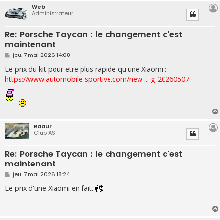
Web
Administrateur
Re: Porsche Taycan : le changement c'est
maintenant
M
jeu. 7 mai 2026 14:08
e
s
Le prix du kit pour etre plus rapide qu'une Xiaomi :
s
https://www.automobile-sportive.com/new ... g-20260507
a
g
e
Raaur
Club AS
Re: Porsche Taycan : le changement c'est
maintenant
M
jeu. 7 mai 2026 18:24
e
s
Le prix d'une Xiaomi en fait.
s
a
g
e