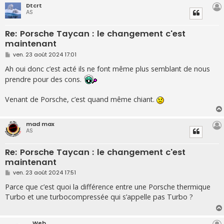
Dtcrt
AS
Re: Porsche Taycan : le changement c'est
maintenant
M
ven. 23 août 2024 17:01
e
s
Ah oui donc c’est acté ils ne font même plus semblant de nous
s
prendre pour des cons.
a
g
e
Venant de Porsche, c’est quand même chiant.
mad max
AS
Re: Porsche Taycan : le changement c'est
maintenant
M
ven. 23 août 2024 17:51
e
s
Parce que c’est quoi la différence entre une Porsche thermique
s
Turbo et une turbocompressée qui s’appelle pas Turbo ?
a
g
e
Web