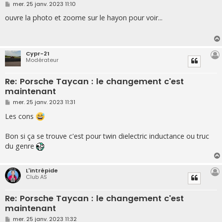
M
mer. 25 janv. 2023 11:10
e
s
ouvre la photo et zoome sur le hayon pour voir...
s
a
g
e
Cypr-21
Modérateur
Re: Porsche Taycan : le changement c'est
maintenant
M
mer. 25 janv. 2023 11:31
e
s
Les cons
s
a
g
Bon si ça se trouve c'est pour twin dielectric inductance ou truc
e
du genre
L'intrépide
Club AS
Re: Porsche Taycan : le changement c'est
maintenant
M
mer. 25 janv. 2023 11:32