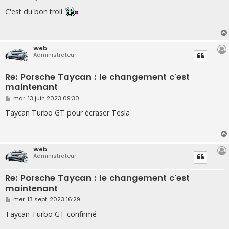
e
s
C'est du bon troll
s
a
g
e
Web
Administrateur
Re: Porsche Taycan : le changement c'est
maintenant
M
mar. 13 juin 2023 09:30
e
s
Taycan Turbo GT pour écraser Tesla
s
a
g
e
Web
Administrateur
Re: Porsche Taycan : le changement c'est
maintenant
M
mer. 13 sept. 2023 16:29
e
s
Taycan Turbo GT confirmé
s
a