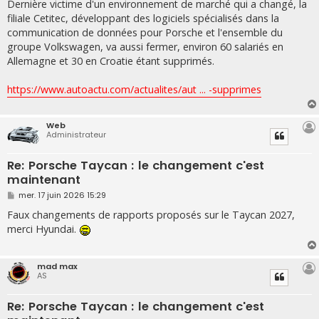
Dernière victime d'un environnement de marché qui a changé, la
filiale Cetitec, développant des logiciels spécialisés dans la
communication de données pour Porsche et l'ensemble du
groupe Volkswagen, va aussi fermer, environ 60 salariés en
Allemagne et 30 en Croatie étant supprimés.
https://www.autoactu.com/actualites/aut ... -supprimes
Web
Administrateur
Re: Porsche Taycan : le changement c'est
maintenant
M
mer. 17 juin 2026 15:29
e
s
Faux changements de rapports proposés sur le Taycan 2027,
s
merci Hyundai.
a
g
e
mad max
AS
Re: Porsche Taycan : le changement c'est