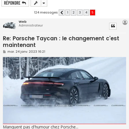
Répondre
124 messages
1
2
3
4
5
Précédente
Web
Administrateur
Re: Porsche Taycan : le changement c'est
maintenant
M
mar. 24 janv. 2023 16:21
e
s
s
a
g
e
Manquent pas d'humour chez Porsche...