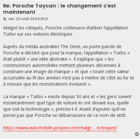
Re: Porsche Taycan : le changement c'est
maintenant
M
ven. 23 août 2024 16:21
e
s
Malgré les critiques, Porsche continuera d’utiliser l’appellation
s
Turbo sur ses voitures électriques
a
g
e
Auprès du média australien The Drive, un porte-parole de
Porsche a déclaré que pour la marque, l’appellation « Turbo »
était plutôt « une idée abstraite ». Il explique que « les
constructeurs automobiles mettent plusieurs décennies à
construire une image de marque » et que « toute cette valeur
accumulée au fil des années n’est pas à mettre de côté au fur et
à mesure que les motorisations évoluent ».
La marque « Turbo » existe depuis 50 ans et « les gens savent
instantanément quel type de voiture ils ont devant eux, quelle
que soit la technologie », précise-t-il. Avant d’ajouter qu’il ne
pense pas que Porsche se débarrassera de ce nom de sitôt.
https://www.automobile-propre.com/malgr ... ectriques/