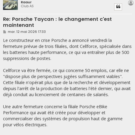
Raaur
Club AS
Re: Porsche Taycan : le changement c'est
maintenant
M
mar. 12 mai 2026 17:33
e
s
Le constructeur en crise Porsche a annoncé vendredi la
s
fermeture prévue de trois filiales, dont Cellforce, spécialisée dans
a
g
les batteries haute performance, ce qui va entraîner plus de 500
e
suppressions de postes.
Cellforce va être fermée, ce qui concerne 50 emplois, car elle ne
"dispose plus de perspectives jugées suffisamment viables".
Cette filiale n'opérait plus que de la recherche et développement
depuis l'arrêt de la production de batteries l'été dernier, qui avait
déjà conduit au licenciement de centaines de salariés.
Une autre fermeture concerne la filiale Porsche eBike
Performance qui avait été créée pour développer et
commercialiser des systèmes de propulsion haut de gamme
pour vélos électriques.