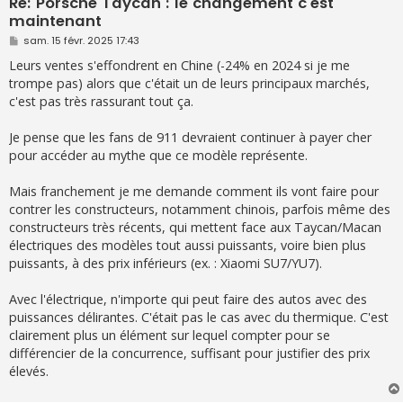
Re: Porsche Taycan : le changement c'est
maintenant
M
sam. 15 févr. 2025 17:43
e
s
Leurs ventes s'effondrent en Chine (-24% en 2024 si je me
s
trompe pas) alors que c'était un de leurs principaux marchés,
a
g
c'est pas très rassurant tout ça.
e
Je pense que les fans de 911 devraient continuer à payer cher
pour accéder au mythe que ce modèle représente.
Mais franchement je me demande comment ils vont faire pour
contrer les constructeurs, notamment chinois, parfois même des
constructeurs très récents, qui mettent face aux Taycan/Macan
électriques des modèles tout aussi puissants, voire bien plus
puissants, à des prix inférieurs (ex. : Xiaomi SU7/YU7).
Avec l'électrique, n'importe qui peut faire des autos avec des
puissances délirantes. C'était pas le cas avec du thermique. C'est
clairement plus un élément sur lequel compter pour se
différencier de la concurrence, suffisant pour justifier des prix
élevés.