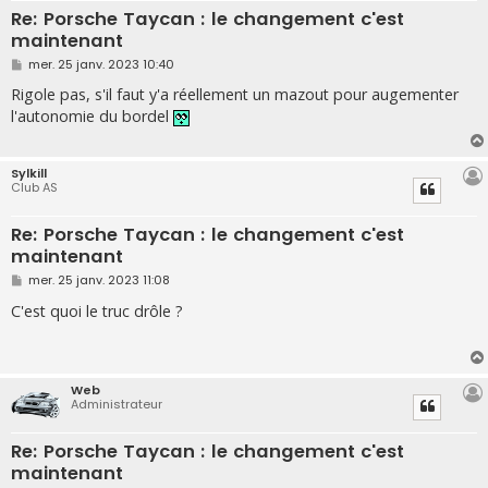
Re: Porsche Taycan : le changement c'est
maintenant
M
mer. 25 janv. 2023 10:40
e
s
Rigole pas, s'il faut y'a réellement un mazout pour augementer
s
l'autonomie du bordel
a
g
e
Sylkill
Club AS
Re: Porsche Taycan : le changement c'est
maintenant
M
mer. 25 janv. 2023 11:08
e
s
C'est quoi le truc drôle ?
s
a
g
e
Web
Administrateur
Re: Porsche Taycan : le changement c'est
maintenant