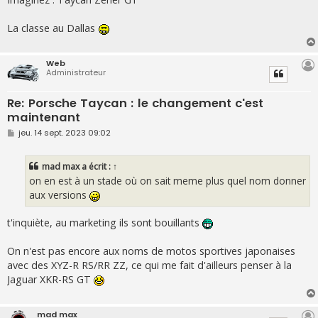
La classe au Dallas
Web
Administrateur
Re: Porsche Taycan : le changement c'est
maintenant
M
jeu. 14 sept. 2023 09:02
e
s
s
mad max
a écrit :
↑
a
g
on en est à un stade où on sait meme plus quel nom donner
e
aux versions
t'inquiète, au marketing ils sont bouillants
On n'est pas encore aux noms de motos sportives japonaises
avec des XYZ-R RS/RR ZZ, ce qui me fait d'ailleurs penser à la
Jaguar XKR-RS GT
mad max