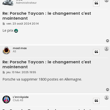
Administrateur
Re: Porsche Taycan : le changement c'est
maintenant
M
ven. 23 août 2024 20:14
e
s
Le prix
s
a
g
e
mad max
AS
Re: Porsche Taycan : le changement c'est
maintenant
M
jeu. 13 févr. 2025 19:55
e
s
Porsche va supprimer 1800 postes en Allemagne.
s
a
g
e
L'intrépide
Club AS