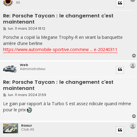
AS
Re: Porsche Taycan : le changement c'est
maintenant
M
lun. 11 mars 2024 18:12
e
s
Porsche a copié la Megane Trophy-R en virant la banquette
s
arrière d’une berline
a
g
https://www.automobile-sportive.com/new ... e-20240311
e
Web
Administrateur
Re: Porsche Taycan : le changement c'est
maintenant
M
lun. 11 mars 2024 21:59
e
s
Le gain par rapport à la Turbo S est assez ridicule quand même
s
pour le prix
a
g
e
Raaur
Club AS