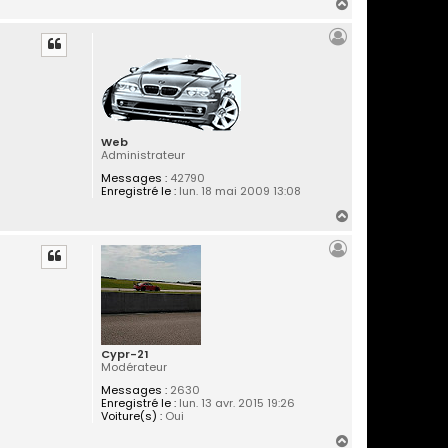
H
a
u
t
Web
Administrateur
Messages :
42790
Enregistré le :
lun. 18 mai 2009 13:08
H
a
u
t
Cypr-21
Modérateur
Messages :
2630
Enregistré le :
lun. 13 avr. 2015 19:26
Voiture(s) :
Oui
H