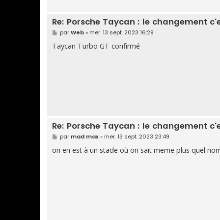
Re: Porsche Taycan : le changement c'
M
par
Web
»
mer. 13 sept. 2023 16:29
e
s
Taycan Turbo GT confirmé
s
a
g
e
Re: Porsche Taycan : le changement c'
M
par
mad max
»
mer. 13 sept. 2023 23:49
e
s
on en est à un stade où on sait meme plus quel no
s
a
g
e