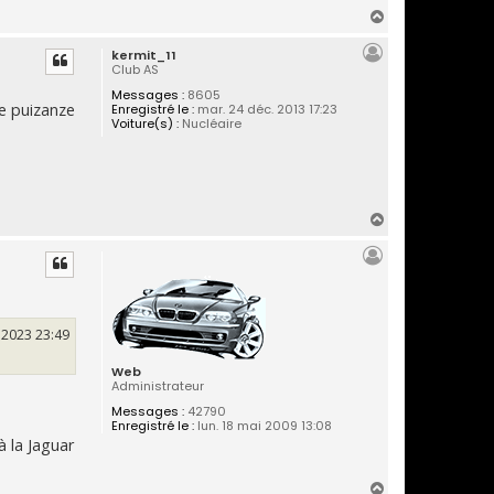
H
a
kermit_11
u
Club AS
t
Messages :
8605
de puizanze
Enregistré le :
mar. 24 déc. 2013 17:23
Voiture(s) :
Nucléaire
H
a
u
t
 2023 23:49
Web
Administrateur
Messages :
42790
Enregistré le :
lun. 18 mai 2009 13:08
à la Jaguar
H