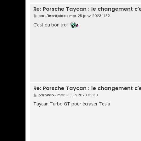
Re: Porsche Taycan : le changement c'
M
par
L'intrépide
»
mer. 25 janv. 2023 11:32
e
s
C'est du bon troll
s
a
g
e
Re: Porsche Taycan : le changement c'
M
par
Web
»
mar. 13 juin 2023 09:30
e
s
Taycan Turbo GT pour écraser Tesla
s
a
g
e