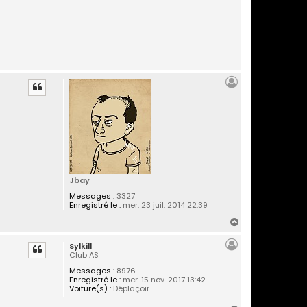
Jbay
Messages :
3327
Enregistré le :
mer. 23 juil. 2014 22:39
H
a
Sylkill
u
Club AS
t
Messages :
8976
Enregistré le :
mer. 15 nov. 2017 13:42
Voiture(s) :
Déplaçoir