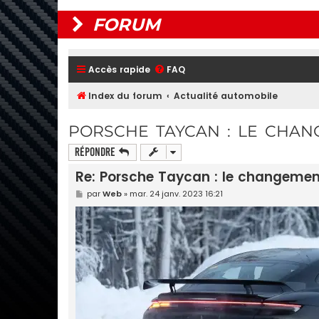
FORUM
Accès rapide
FAQ
Index du forum
Actualité automobile
PORSCHE TAYCAN : LE CHAN
Répondre
Re: Porsche Taycan : le changemen
M
par
Web
»
mar. 24 janv. 2023 16:21
e
s
s
a
g
e