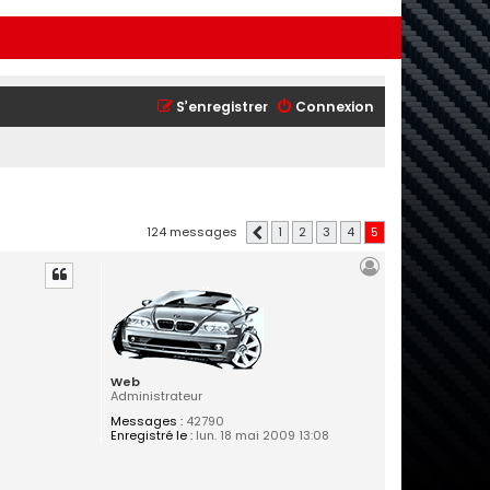
S’enregistrer
Connexion
124 messages
1
2
3
4
5
Précédente
Web
Administrateur
Messages :
42790
Enregistré le :
lun. 18 mai 2009 13:08