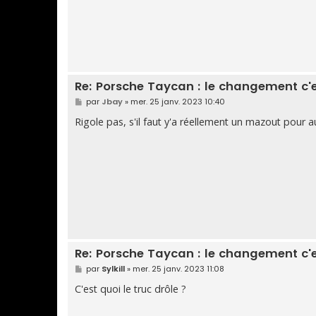
Re: Porsche Taycan : le changement c'
M
par
Jbay
»
mer. 25 janv. 2023 10:40
e
s
Rigole pas, s'il faut y'a réellement un mazout pou
s
a
g
e
Re: Porsche Taycan : le changement c'
M
par
Sylkill
»
mer. 25 janv. 2023 11:08
e
s
C'est quoi le truc drôle ?
s
a
g