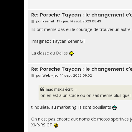
Re: Porsche Taycan : le changement c'
M
par
kermit_11
»
jeu. 14 sept. 2023 08:43
e
s
Ils ont même pas eu le courage de trouver un autre 
s
a
g
Imaginez : Taycan Zener GT
e
La classe au Dallas
Re: Porsche Taycan : le changement c'
M
par
Web
»
jeu. 14 sept. 2023 09:02
e
s
s
mad max
a écrit :
↑
a
g
on en est à un stade où on sait meme plus que
e
t'inquiète, au marketing ils sont bouillants
On n'est pas encore aux noms de motos sportives jap
XKR-RS GT