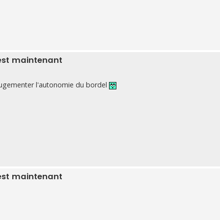
est maintenant
r augementer l'autonomie du bordel
est maintenant