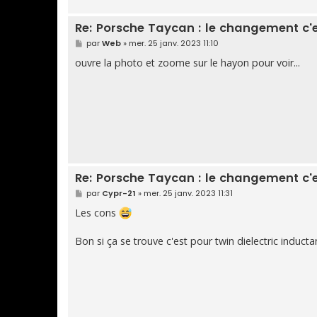
e
Re: Porsche Taycan : le changement c'
M
par
Web
»
mer. 25 janv. 2023 11:10
e
s
ouvre la photo et zoome sur le hayon pour voir...
s
a
g
e
Re: Porsche Taycan : le changement c'
M
par
Cypr-21
»
mer. 25 janv. 2023 11:31
e
s
Les cons
s
a
g
Bon si ça se trouve c'est pour twin dielectric induc
e