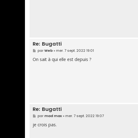
Re: Bugatti
M
par
Web
»
mer. 7 sept. 2022 19:01
e
s
On sait à qui elle est depuis ?
s
a
g
e
Re: Bugatti
M
par
mad max
»
mer. 7 sept. 2022 19:07
e
s
je crois pas.
s
a
g