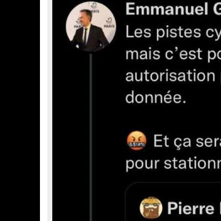
a
g
e