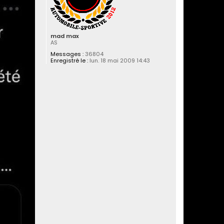
mad max
AS
Messages :
36804
Enregistré le :
lun. 18 mai 2009 14:43