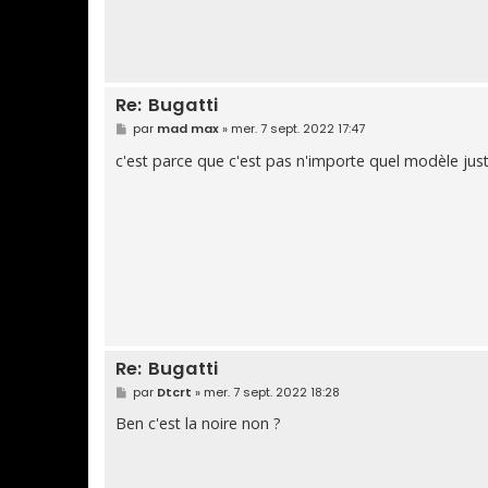
Re: Bugatti
M
par
mad max
»
mer. 7 sept. 2022 17:47
e
s
c'est parce que c'est pas n'importe quel modèle ju
s
a
g
e
Re: Bugatti
M
par
Dtcrt
»
mer. 7 sept. 2022 18:28
e
s
Ben c'est la noire non ?
s
a
g
e