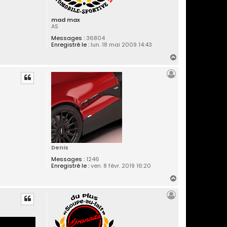
mad max
AS
Messages :
36804
Enregistré le :
lun. 18 mai 2009 14:43
H
a
u
t
Denis
Messages :
1246
Enregistré le :
ven. 8 févr. 2019 16:20
H
a
u
t