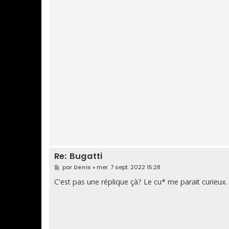
Re: Bugatti
M
par
Denis
»
mer. 7 sept. 2022 15:28
e
s
C'est pas une réplique çà? Le cu* me parait curieux.
s
a
g
e