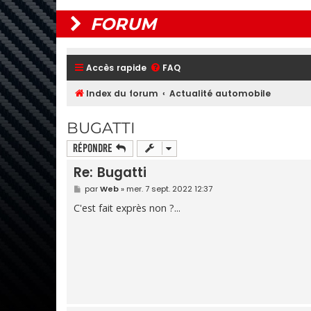
FORUM
Accès rapide
FAQ
Index du forum
Actualité automobile
BUGATTI
Répondre
Re: Bugatti
M
par
Web
»
mer. 7 sept. 2022 12:37
e
s
C'est fait exprès non ?...
s
a
g
e