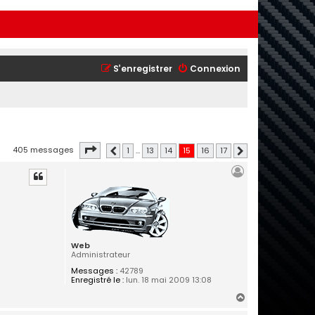
S’enregistrer
Connexion
Page
15
sur
17
405 messages
1
…
13
14
15
16
17
Précédente
Suivante
Web
Administrateur
Messages :
42789
Enregistré le :
lun. 18 mai 2009 13:08
H
a