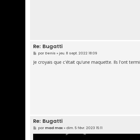
e
Re: Bugatti
M
par
Denis
»
jeu. 8 sept. 2022 18:09
e
s
Je croyais que c'était qu'une maquette. Ils l'ont termi
s
a
g
e
Re: Bugatti
M
par
mad max
»
dim. 5 févr. 2023 15:11
e
s
s