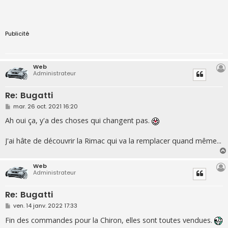
Publicité
Web
Administrateur
Re: Bugatti
M
mar. 26 oct. 2021 16:20
e
s
Ah oui ça, y'a des choses qui changent pas.
s
a
g
J'ai hâte de découvrir la Rimac qui va la remplacer quand même...
e
Web
Administrateur
Re: Bugatti
M
ven. 14 janv. 2022 17:33
e
s
Fin des commandes pour la Chiron, elles sont toutes vendues.
s