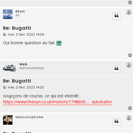
Dtcrt
AS
Re: Bugatti
M
mer. 2 févr. 2022 14:09
e
s
Oui bonne question au fait.
s
a
g
e
Web
Administrateur
Re: Bugatti
M
mer. 2 févr. 2022 14:23
e
s
soupçons de course, ce qui est interdit :
s
https://www.thesun.co.uk/motors/1748636 ... -autobahn/
a
g
e
Mazoutophobe