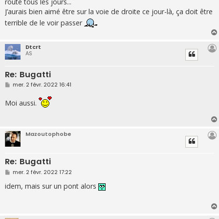
route tous les jours...
J’aurais bien aimé être sur la voie de droite ce jour-là, ça doit être
terrible de le voir passer
Dtcrt
AS
Re: Bugatti
M
mer. 2 févr. 2022 16:41
e
s
Moi aussi.
s
a
g
e
Mazoutophobe
Re: Bugatti
M
mer. 2 févr. 2022 17:22
e
s
idem, mais sur un pont alors
s
a
g
e