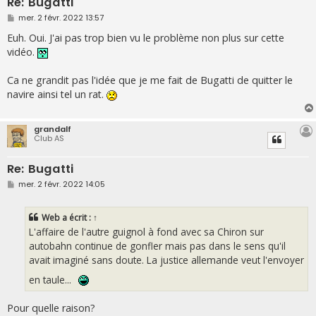
Re: Bugatti
M
mer. 2 févr. 2022 13:57
e
s
Euh. Oui. J'ai pas trop bien vu le problème non plus sur cette
s
vidéo.
a
g
e
Ca ne grandit pas l'idée que je me fait de Bugatti de quitter le
navire ainsi tel un rat.
grandalf
Club AS
Re: Bugatti
M
mer. 2 févr. 2022 14:05
e
s
s
Web
a écrit :
↑
a
g
L'affaire de l'autre guignol à fond avec sa Chiron sur
e
autobahn continue de gonfler mais pas dans le sens qu'il
avait imaginé sans doute. La justice allemande veut l'envoyer
en taule...
Pour quelle raison?