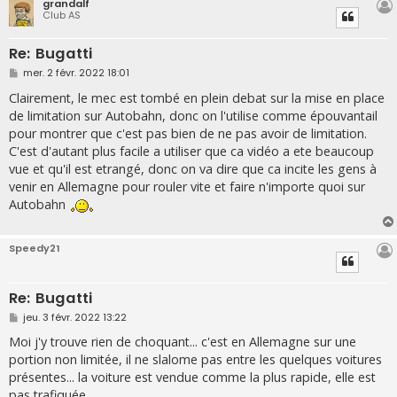
grandalf
Club AS
Re: Bugatti
M
mer. 2 févr. 2022 18:01
e
s
Clairement, le mec est tombé en plein debat sur la mise en place
s
de limitation sur Autobahn, donc on l'utilise comme épouvantail
a
g
pour montrer que c'est pas bien de ne pas avoir de limitation.
e
C'est d'autant plus facile a utiliser que ca vidéo a ete beaucoup
vue et qu'il est etrangé, donc on va dire que ca incite les gens à
venir en Allemagne pour rouler vite et faire n'importe quoi sur
Autobahn
Speedy21
Re: Bugatti
M
jeu. 3 févr. 2022 13:22
e
s
Moi j'y trouve rien de choquant... c'est en Allemagne sur une
s
portion non limitée, il ne slalome pas entre les quelques voitures
a
g
présentes... la voiture est vendue comme la plus rapide, elle est
e
pas trafiquée...