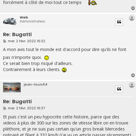
forcément à côté de moi tout ce temps
Web
Administrateur
Re: Bugatti
M
mer. 2 févr. 2022 16:32
e
s
A mon avis tout le monde est d'accord pour dire qu'ils ne font
s
a
pas n'importe quoi.
g
Ce serait bien trop risqué d'ailleurs.
e
Contrairement à leurs clients.
jean-louis54
Re: Bugatti
M
mer. 2 févr. 2022 16:37
e
s
Et puis c'est un peu hypocrite cette histoire, parce que des
s
videos à plus de 300 sur les zones de vitesse libre on en trouve
a
g
pléthore, et je ne suis pas certain qu'un gros break Mercedes
e
préparé et filant à 332 km/h (j'ai vu un article passer récemment),