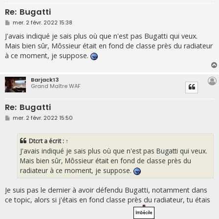
Re: Bugatti
M
mer. 2 févr. 2022 15:38
e
s
J'avais indiqué je sais plus où que n'est pas Bugatti qui veux.
s
Mais bien sûr, Môssieur était en fond de classe près du radiateur
a
g
à ce moment, je suppose.
e
Barjack13
Grand Maître WAF
Re: Bugatti
M
mer. 2 févr. 2022 15:50
e
s
s
Dtcrt
a écrit :
↑
a
g
J'avais indiqué je sais plus où que n'est pas Bugatti qui veux.
e
Mais bien sûr, Môssieur était en fond de classe près du
radiateur à ce moment, je suppose.
Je suis pas le dernier à avoir défendu Bugatti, notamment dans
ce topic, alors si j'étais en fond classe près du radiateur, tu étais