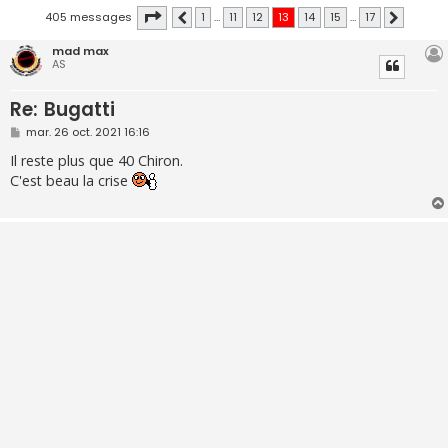
Page
13
sur
17
405 messages
1
…
11
12
13
14
15
…
17
Précédente
Suivante
mad max
AS
Re: Bugatti
M
mar. 26 oct. 2021 16:16
e
s
Il reste plus que 40 Chiron.
s
C'est beau la crise
a
g
e