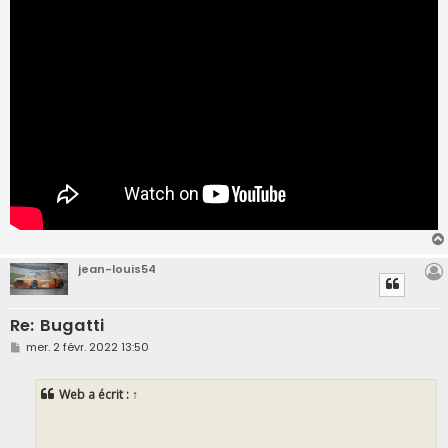
jean-louis54
Re: Bugatti
M
mer. 2 févr. 2022 13:50
e
s
s
Web
a écrit :
↑
a
g
e