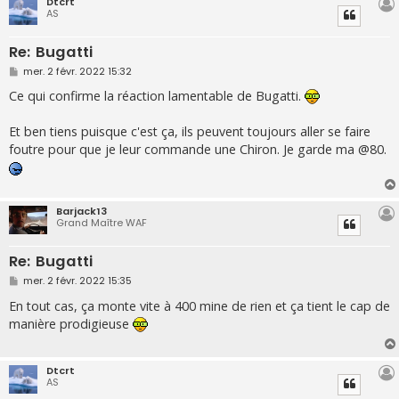
Dtcrt
AS
Re: Bugatti
M
mer. 2 févr. 2022 15:32
e
s
Ce qui confirme la réaction lamentable de Bugatti.
s
a
g
Et ben tiens puisque c'est ça, ils peuvent toujours aller se faire
e
foutre pour que je leur commande une Chiron. Je garde ma @80.
Barjack13
Grand Maître WAF
Re: Bugatti
M
mer. 2 févr. 2022 15:35
e
s
En tout cas, ça monte vite à 400 mine de rien et ça tient le cap de
s
manière prodigieuse
a
g
e
Dtcrt
AS