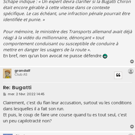
Schäpe indique : « Un expert devra clarifier si la Bugatti Chiron
était encore gérable à cette vitesse dans ce contexte
spécifique. Le cas échéant, une infraction pénale pourrait être
identifiée et punie. »
Pour mémoire, le ministère des Transports allemand avait déjà
réagi à la vidéo du millionnaire, dénonçant « tout
comportement conduisant ou susceptible de conduire à
mettre en danger les usagers de la route ».
En bref, rien qu'un bon avocat ne puisse défendre
grandalf
Club AS
Re: Bugatti
M
mer. 2 févr. 2022 14:45
e
s
Clairement, c'est du flan leur accusation, surtout vu les conditions
s
dans lesquelles il a fait son run.
a
g
Et puis, le coup de faire une course quand tu es tout seul, c'est
e
un peu capilotracté non?