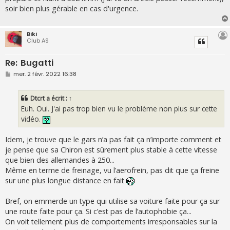
soir bien plus gérable en cas d'urgence.
Biki
Club AS
Re: Bugatti
M
mer. 2 févr. 2022 16:38
e
s
s
Dtcrt
a écrit :
↑
a
g
Euh. Oui. J'ai pas trop bien vu le problème non plus sur cette
e
vidéo.
Idem, je trouve que le gars n’a pas fait ça n’importe comment et
je pense que sa Chiron est sûrement plus stable à cette vitesse
que bien des allemandes à 250...
Même en terme de freinage, vu l’aerofrein, pas dit que ça freine
sur une plus longue distance en fait
Bref, on emmerde un type qui utilise sa voiture faite pour ça sur
une route faite pour ça. Si c’est pas de l’autophobie ça...
On voit tellement plus de comportements irresponsables sur la