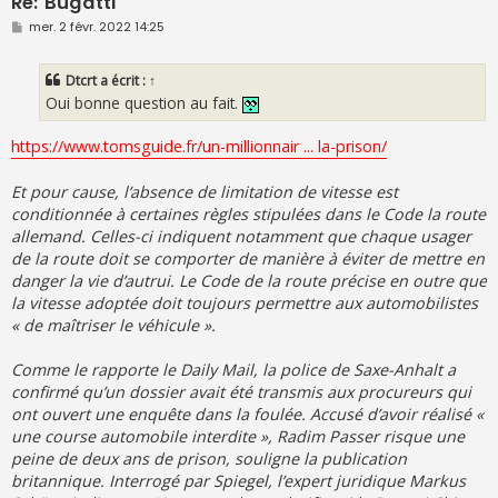
Re: Bugatti
M
mer. 2 févr. 2022 14:25
e
s
s
Dtcrt
a écrit :
↑
a
g
Oui bonne question au fait.
e
https://www.tomsguide.fr/un-millionnair ... la-prison/
Et pour cause, l’absence de limitation de vitesse est
conditionnée à certaines règles stipulées dans le Code la route
allemand. Celles-ci indiquent notamment que chaque usager
de la route doit se comporter de manière à éviter de mettre en
danger la vie d’autrui. Le Code de la route précise en outre que
la vitesse adoptée doit toujours permettre aux automobilistes
« de maîtriser le véhicule ».
Comme le rapporte le Daily Mail, la police de Saxe-Anhalt a
confirmé qu’un dossier avait été transmis aux procureurs qui
ont ouvert une enquête dans la foulée. Accusé d’avoir réalisé «
une course automobile interdite », Radim Passer risque une
peine de deux ans de prison, souligne la publication
britannique. Interrogé par Spiegel, l’expert juridique Markus