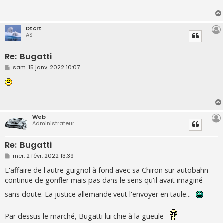
a
g
e
Dtcrt
AS
Re: Bugatti
M
sam. 15 janv. 2022 10:07
e
s
s
a
g
e
Web
Administrateur
Re: Bugatti
M
mer. 2 févr. 2022 13:39
e
s
L'affaire de l'autre guignol à fond avec sa Chiron sur autobahn
s
continue de gonfler mais pas dans le sens qu'il avait imaginé
a
g
sans doute. La justice allemande veut l'envoyer en taule...
e
Par dessus le marché, Bugatti lui chie à la gueule