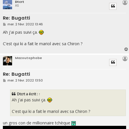
Dtcrt
AS
Re: Bugatti
M
mer. 2 févr. 2022 13:46
e
s
Ah j'ai pas suivi ça.
s
a
g
C'est qui ki a fait le mariol avec sa Chiron ?
e
Mazoutophobe
Re: Bugatti
M
mer. 2 févr. 2022 13:50
e
s
s
Dtcrt
a écrit :
↑
a
g
Ah j'ai pas suivi ça.
e
C'est qui ki a fait le mariol avec sa Chiron ?
un gros con de millionnaire tchèque