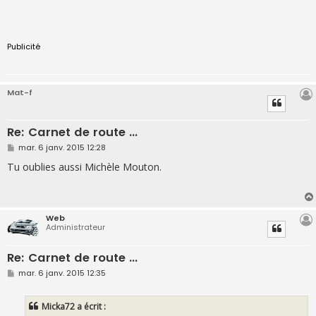
Publicité
Mat-f
Re: Carnet de route ...
M
mar. 6 janv. 2015 12:28
e
s
Tu oublies aussi Michèle Mouton.
s
a
g
e
Web
Administrateur
Re: Carnet de route ...
M
mar. 6 janv. 2015 12:35
e
s
s
Micka72 a écrit :
a