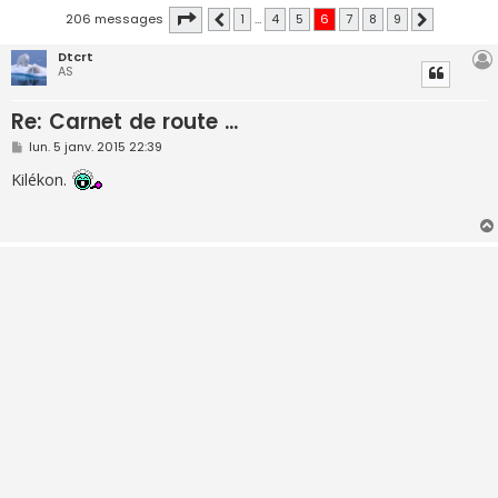
Page
6
sur
9
206 messages
1
…
4
5
6
7
8
9
Précédente
Suivante
Dtcrt
AS
Re: Carnet de route ...
M
lun. 5 janv. 2015 22:39
e
s
Kilékon.
s
a
g
e