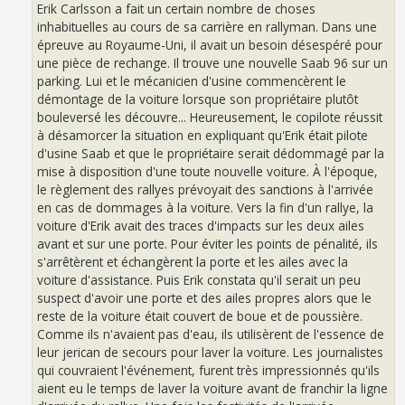
g
Erik Carlsson a fait un certain nombre de choses
e
inhabituelles au cours de sa carrière en rallyman. Dans une
épreuve au Royaume-Uni, il avait un besoin désespéré pour
une pièce de rechange. Il trouve une nouvelle Saab 96 sur un
parking. Lui et le mécanicien d'usine commencèrent le
démontage de la voiture lorsque son propriétaire plutôt
bouleversé les découvre... Heureusement, le copilote réussit
à désamorcer la situation en expliquant qu'Erik était pilote
d'usine Saab et que le propriétaire serait dédommagé par la
mise à disposition d'une toute nouvelle voiture. À l'époque,
le règlement des rallyes prévoyait des sanctions à l'arrivée
en cas de dommages à la voiture. Vers la fin d'un rallye, la
voiture d'Erik avait des traces d'impacts sur les deux ailes
avant et sur une porte. Pour éviter les points de pénalité, ils
s'arrêtèrent et échangèrent la porte et les ailes avec la
voiture d'assistance. Puis Erik constata qu'il serait un peu
suspect d'avoir une porte et des ailes propres alors que le
reste de la voiture était couvert de boue et de poussière.
Comme ils n'avaient pas d'eau, ils utilisèrent de l'essence de
leur jerican de secours pour laver la voiture. Les journalistes
qui couvraient l'événement, furent très impressionnés qu'ils
aient eu le temps de laver la voiture avant de franchir la ligne