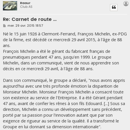
Raaur
Club AS
Re: Carnet de route ...
M
mer. 29 avr. 2015 18:57
e
s
Né le 15 juin 1926 à Clermont-Ferrand, François Michelin, ex-PDG
s
de la firme, est décédé ce mercredi 29 avril 2015, à l'âge de 88
a
g
ans.
e
François Michelin a été le gérant du fabricant français de
pneumatiques pendant 47 ans, jusqu'en 1999. Le groupe
Michelin, dans un communiqué, vient de nous apprendre son
décès en ce mercredi 29 avril, à l'âge de 88 ans.
Dans son communiqué, le groupe a déclaré, "nous avons appris
aujourd'hui avec une très profonde émotion la disparition de
Monsieur Michelin. Monsieur François Michelin a consacré toute
son existence au service de l'Entreprise. Il a été Gérant pendant
47 ans, avant de confier les rênes à son fils Edouard. [...] Sous sa
direction, Michelin a connu un développement sans précédent,
porté par sa passion pour l'innovation autant que par son
exigence de rigueur au service de la qualité. Il a transformé le
Groupe en lui donnant sa dimension internationale".