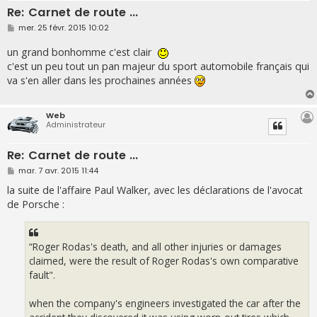
Re: Carnet de route ...
M
mer. 25 févr. 2015 10:02
e
s
un grand bonhomme c'est clair
s
a
c'est un peu tout un pan majeur du sport automobile français qui
g
va s'en aller dans les prochaines années
e
Web
Administrateur
Re: Carnet de route ...
M
mar. 7 avr. 2015 11:44
e
s
la suite de l'affaire Paul Walker, avec les déclarations de l'avocat
s
de Porsche :
a
g
e
“Roger Rodas's death, and all other injuries or damages
claimed, were the result of Roger Rodas's own comparative
fault".
when the company's engineers investigated the car after the