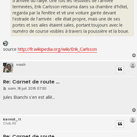
d'arrivée du rallye. Une fois les festivités de l'arrivée
terminées, Erik Carlsson retourna dans sa chambre d'hôtel,
regarda par la fenêtre et vit une voiture garée devant
l'estrade de l'arrivée : elle était propre, mais une de ses
portes et ses ailes étaient sales, portant toujours avec le
numéro de course visibles à travers la poussière et la boue.
source
http://fr.wikipedia.org/wiki/Erik_Carlsson
nash
Re: Carnet de route ...
M
sam. 18 juil. 2015 07:30
e
s
Jules Bianchi s'en est allé...
s
a
g
e
kermit_11
Club AS
Re: Carnet de route ...