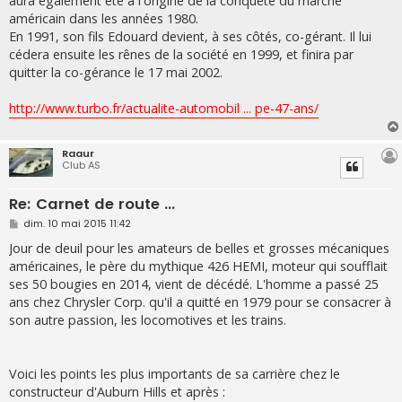
aura également été à l'origine de la conquête du marché
américain dans les années 1980.
En 1991, son fils Edouard devient, à ses côtés, co-gérant. Il lui
cédera ensuite les rênes de la société en 1999, et finira par
quitter la co-gérance le 17 mai 2002.
http://www.turbo.fr/actualite-automobil ... pe-47-ans/
Raaur
Club AS
Re: Carnet de route ...
M
dim. 10 mai 2015 11:42
e
s
Jour de deuil pour les amateurs de belles et grosses mécaniques
s
américaines, le père du mythique 426 HEMI, moteur qui soufflait
a
g
ses 50 bougies en 2014, vient de décédé. L'homme a passé 25
e
ans chez Chrysler Corp. qu'il a quitté en 1979 pour se consacrer à
son autre passion, les locomotives et les trains.
Voici les points les plus importants de sa carrière chez le
constructeur d'Auburn Hills et après :