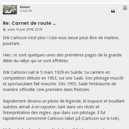
Raaur
Club AS
Re: Carnet de route ...
M
sam. 6 juin 2015 22:19
e
s
Erik Carlsson n’est plus ! Cela vous laisse peut-être de marbre,
s
pourtant…
a
g
e
Hier, ce sont quelques-unes des premières pages de la grande
Bible du rallye qui se sont effritées.
Erik Carlsson nait le 5 mars 1929 en Suède. Sa carrière en
compétition débute en 1953, sur une Saab. Son pilotage musclé
et spectaculaire fait mouche. Dès 1955, Saab l’embauche de
manière officielle. Une première dans l’histoire.
Rapidement devenu un pilote de légende, le loquace et bouillant
suédois aimait à en rajouter, tant dans ses récits et
l’interprétation des règles, que dans son pilotage. Il fut
rapidement surnommé Carlsson taket på (Carlsson sur le toit).