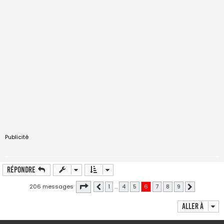
Publicité
Répondre
Page
6
sur
9
206 messages
1
…
4
5
6
7
8
9
Précédente
Suivante
Aller à