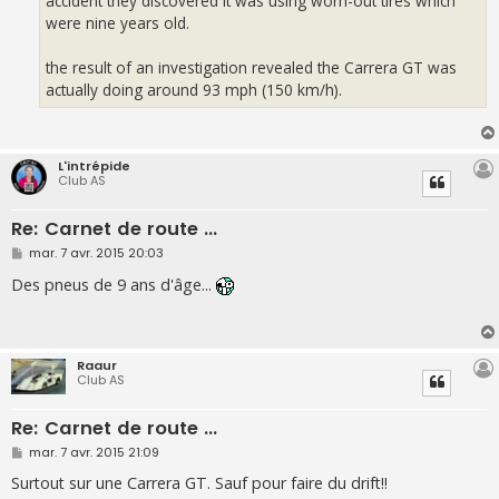
accident they discovered it was using worn-out tires which
were nine years old.
the result of an investigation revealed the Carrera GT was
actually doing around 93 mph (150 km/h).
L'intrépide
Club AS
Re: Carnet de route ...
M
mar. 7 avr. 2015 20:03
e
s
Des pneus de 9 ans d'âge...
s
a
g
e
Raaur
Club AS
Re: Carnet de route ...
M
mar. 7 avr. 2015 21:09
e
s
Surtout sur une Carrera GT. Sauf pour faire du drift!!
s