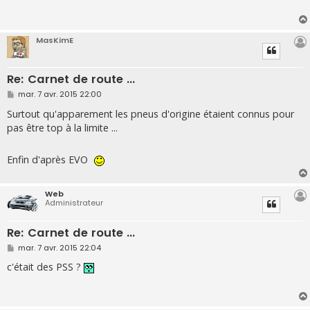
a
g
e
MasKimE
Re: Carnet de route ...
M
mar. 7 avr. 2015 22:00
e
s
Surtout qu'apparement les pneus d'origine étaient connus pour
s
pas être top à la limite ...
a
g
e
Enfin d'après EVO
Web
Administrateur
Re: Carnet de route ...
M
mar. 7 avr. 2015 22:04
e
s
c'était des PSS ?
s
a
g
e