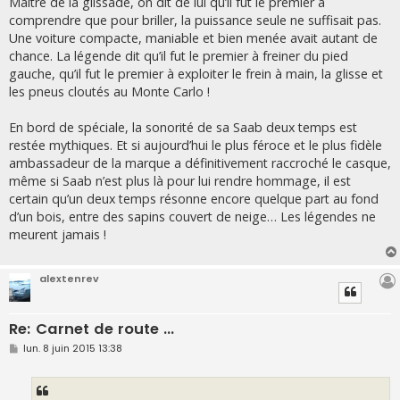
Maître de la glissade, on dit de lui qu’il fut le premier à
comprendre que pour briller, la puissance seule ne suffisait pas.
Une voiture compacte, maniable et bien menée avait autant de
chance. La légende dit qu’il fut le premier à freiner du pied
gauche, qu’il fut le premier à exploiter le frein à main, la glisse et
les pneus cloutés au Monte Carlo !
En bord de spéciale, la sonorité de sa Saab deux temps est
restée mythiques. Et si aujourd’hui le plus féroce et le plus fidèle
ambassadeur de la marque a définitivement raccroché le casque,
même si Saab n’est plus là pour lui rendre hommage, il est
certain qu’un deux temps résonne encore quelque part au fond
d’un bois, entre des sapins couvert de neige… Les légendes ne
meurent jamais !
alextenrev
Re: Carnet de route ...
M
lun. 8 juin 2015 13:38
e
s
s
a