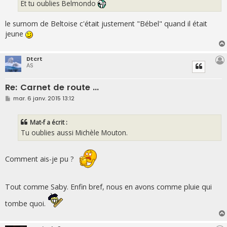
g
Et tu oublies Belmondo
e
le surnom de Beltoise c'était justement "Bébel" quand il était
jeune
Dtcrt
AS
Re: Carnet de route ...
M
mar. 6 janv. 2015 13:12
e
s
s
Mat-f a écrit :
a
g
Tu oublies aussi Michèle Mouton.
e
Comment ais-je pu ?
Tout comme Saby. Enfin bref, nous en avons comme pluie qui
tombe quoi.