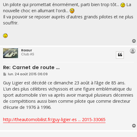
Un pilote qui promettait énormément, parti bien trop tôt...
La
nouvelle choc en allumant l'ordi...
Il va pouvoir se reposer auprès d'autres grands pilotes et ne plus
souffrir.
Raaur
Club AS
Re: Carnet de route ...
M
lun. 24 août 2015 06:09
e
s
Guy Ligier est décédé ce dimanche 23 août à l’âge de 85 ans.
s
L’un des plus célèbres vichyssois et une figure emblématique du
a
g
sport automobile s’en va après avoir marqué plusieurs décennies
e
de compétitions aussi bien comme pilote que comme directeur
d’écurie de 1976 à 1996.
http://theautomobilist.fr/guy-ligier-es ... 2015-33065