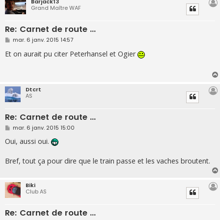
Barjack13
Grand Maître WAF
Re: Carnet de route ...
M
mar. 6 janv. 2015 14:57
e
s
Et on aurait pu citer Peterhansel et Ogier
s
a
g
e
Dtcrt
AS
Re: Carnet de route ...
M
mar. 6 janv. 2015 15:00
e
s
Oui, aussi oui.
s
a
g
Bref, tout ça pour dire que le train passe et les vaches broutent.
e
Biki
Club AS
Re: Carnet de route ...