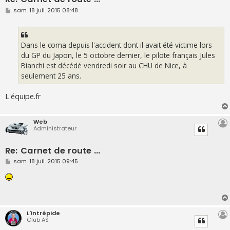
M
sam. 18 juil. 2015 08:48
e
s
s
a
g
Dans le coma depuis l'accident dont il avait été victime lors
e
du GP du Japon, le 5 octobre dernier, le pilote français Jules
Bianchi est décédé vendredi soir au CHU de Nice, à
seulement 25 ans.
L'équipe.fr
Web
Administrateur
Re: Carnet de route ...
M
sam. 18 juil. 2015 09:45
e
s
s
a
g
e
L'intrépide
Club AS