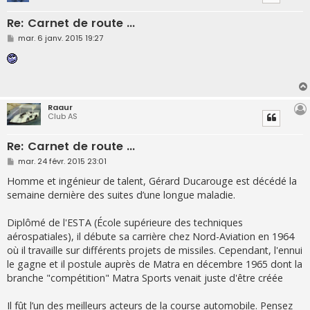
Re: Carnet de route ...
M
mar. 6 janv. 2015 19:27
e
s
s
a
g
e
Raaur
Club AS
Re: Carnet de route ...
M
mar. 24 févr. 2015 23:01
e
s
Homme et ingénieur de talent, Gérard Ducarouge est décédé la
s
semaine dernière des suites d’une longue maladie.
a
g
e
Diplômé de l'ESTA (École supérieure des techniques
aérospatiales), il débute sa carrière chez Nord-Aviation en 1964
où il travaille sur différents projets de missiles. Cependant, l'ennui
le gagne et il postule auprès de Matra en décembre 1965 dont la
branche "compétition" Matra Sports venait juste d'être créée
Il fût l’un des meilleurs acteurs de la course automobile. Pensez