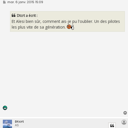
M
mar. 6 janv. 2015 15:09
e
s
s
Dtcrt a écrit :
a
g
Et Alesi bien sûr, comment ais-je pu l'oublier. Un des pilotes
e
les plus vite de sa génération.
Dtcrt
AS