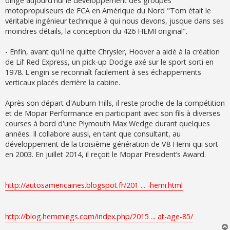
dirige aujourd'hui le développement des groupes
motopropulseurs de FCA en Amérique du Nord "Tom était le
véritable ingénieur technique à qui nous devons, jusque dans ses
moindres détails, la conception du 426 HEMI original".
- Enfin, avant qu'il ne quitte Chrysler, Hoover a aidé à la création
de Lil’ Red Express, un pick-up Dodge axé sur le sport sorti en
1978. L'engin se reconnaît facilement à ses échappements
verticaux placés derrière la cabine.
Après son départ d'Auburn Hills, il reste proche de la compétition
et de Mopar Performance en participant avec son fils à diverses
courses à bord d'une Plymouth Max Wedge durant quelques
années. Il collabore aussi, en tant que consultant, au
développement de la troisième génération de V8 Hemi qui sort
en 2003. En juillet 2014, il reçoit le Mopar President’s Award.
http://autosamericaines.blogspot.fr/201 ... -hemi.html
http://blog.hemmings.com/index.php/2015 ... at-age-85/