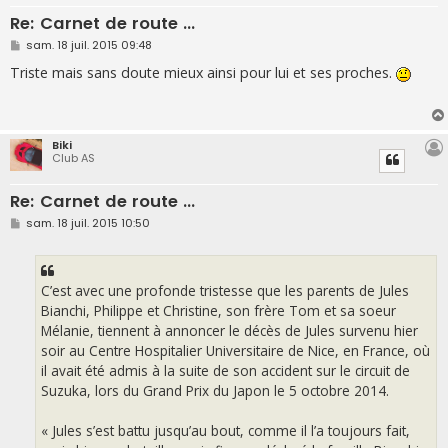
Re: Carnet de route ...
M
sam. 18 juil. 2015 09:48
e
s
Triste mais sans doute mieux ainsi pour lui et ses proches.
s
a
g
e
Biki
Club AS
Re: Carnet de route ...
M
sam. 18 juil. 2015 10:50
e
s
s
a
g
C’est avec une profonde tristesse que les parents de Jules
e
Bianchi, Philippe et Christine, son frère Tom et sa soeur
Mélanie, tiennent à annoncer le décès de Jules survenu hier
soir au Centre Hospitalier Universitaire de Nice, en France, où
il avait été admis à la suite de son accident sur le circuit de
Suzuka, lors du Grand Prix du Japon le 5 octobre 2014.
« Jules s’est battu jusqu’au bout, comme il l’a toujours fait,