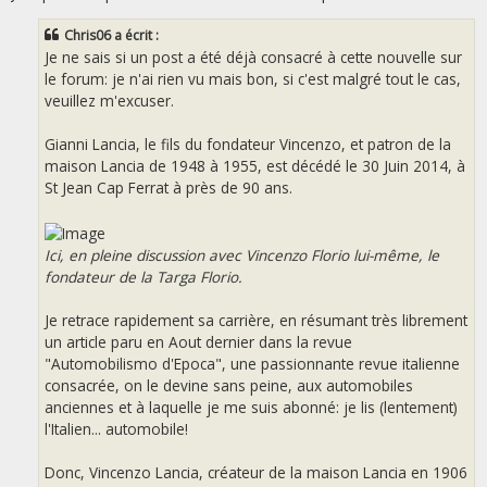
s
a
g
Chris06 a écrit :
e
Je ne sais si un post a été déjà consacré à cette nouvelle sur
le forum: je n'ai rien vu mais bon, si c'est malgré tout le cas,
veuillez m'excuser.
Gianni Lancia, le fils du fondateur Vincenzo, et patron de la
maison Lancia de 1948 à 1955, est décédé le 30 Juin 2014, à
St Jean Cap Ferrat à près de 90 ans.
Ici, en pleine discussion avec Vincenzo Florio lui-même, le
fondateur de la Targa Florio.
Je retrace rapidement sa carrière, en résumant très librement
un article paru en Aout dernier dans la revue
"Automobilismo d'Epoca", une passionnante revue italienne
consacrée, on le devine sans peine, aux automobiles
anciennes et à laquelle je me suis abonné: je lis (lentement)
l'Italien... automobile!
Donc, Vincenzo Lancia, créateur de la maison Lancia en 1906