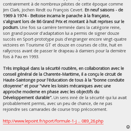
contrairement à de nombreux pilotes de cette époque comme
Jim Clark, Jochen Rindt ou François Cevert.
En neuf saisons - de
1969 à 1974 - Beltoise incarna le panache à la française,
s'alignant lors de 86 Grand Prix et montant à huit reprises sur le
podium.
Une fois sa carrière terminée dans la catégorie reine,
son grand pouvoir d'adaptation lui a permis de signer douze
succès en Sport-prototype puis d'engranger encore vingt-quatre
victoires en Tourisme GT et douze en courses de côte, huit en
rallycross avant de passer le drapeau à damiers pour la dernière
fois à Pau en 1993.
Très impliqué dans la sécurité routière, en collaboration avec le
conseil général de la Charente-Maritime, il a conçu le circuit de
Haute-Saintonge pour l'éducation de tous à la "bonne conduite
citoyenne" et pour "vivre les loisirs mécaniques avec une
approche moderne en phase avec les objectifs du
Développement durable".
Un sens inné de la sécurité qui lui avait
probablement permis, avec un peu de chance, de ne pas
rejoindre ses camarades de course trop précocement.
http://www.lepoint.fr/sport/formule-1-j ... 089_26.php