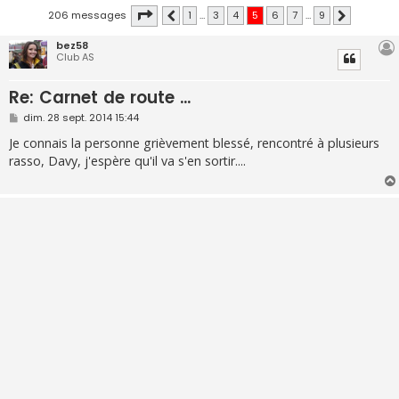
Page
5
sur
9
206 messages
1
…
3
4
5
6
7
…
9
Précédente
Suivante
bez58
Club AS
Re: Carnet de route ...
M
dim. 28 sept. 2014 15:44
e
s
Je connais la personne grièvement blessé, rencontré à plusieurs
s
rasso, Davy, j'espère qu'il va s'en sortir....
a
g
e