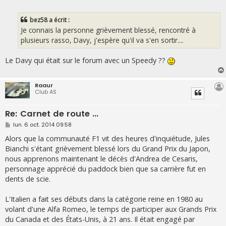
e
s
s
bez58 a écrit :
a
g
Je connais la personne grièvement blessé, rencontré à
e
plusieurs rasso, Davy, j'espère qu'il va s'en sortir....
Le Davy qui était sur le forum avec un Speedy ??
Raaur
Club AS
Re: Carnet de route ...
M
lun. 6 oct. 2014 09:58
e
s
Alors que la communauté F1 vit des heures d'inquiétude, Jules
s
Bianchi s'étant grièvement blessé lors du Grand Prix du Japon,
a
g
nous apprenons maintenant le décès d'Andrea de Cesaris,
e
personnage apprécié du paddock bien que sa carrière fut en
dents de scie.
L'Italien a fait ses débuts dans la catégorie reine en 1980 au
volant d'une Alfa Romeo, le temps de participer aux Grands Prix
du Canada et des États-Unis, à 21 ans. Il était engagé par