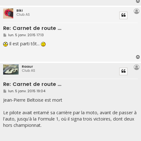
e
Biki
Club AS
Re: Carnet de route ...
M
lun. 5 janv. 2015 17:13
e
s
Il est parti tôt...
s
a
g
e
Raaur
Club AS
Re: Carnet de route ...
M
lun. 5 janv. 2015 19:04
e
s
Jean-Pierre Beltoise est mort
s
a
g
Le pilote avait entamé sa carrière par la moto, avant de passer à
e
l'auto, jusqu'à la Formule 1, où il signa trois victoires, dont deux
hors championnat.