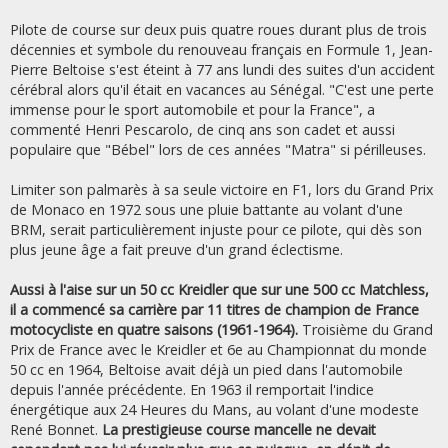
Pilote de course sur deux puis quatre roues durant plus de trois
décennies et symbole du renouveau français en Formule 1, Jean-
Pierre Beltoise s'est éteint à 77 ans lundi des suites d'un accident
cérébral alors qu'il était en vacances au Sénégal. "C'est une perte
immense pour le sport automobile et pour la France", a
commenté Henri Pescarolo, de cinq ans son cadet et aussi
populaire que "Bébel" lors de ces années "Matra" si périlleuses.
Limiter son palmarès à sa seule victoire en F1, lors du Grand Prix
de Monaco en 1972 sous une pluie battante au volant d'une
BRM, serait particulièrement injuste pour ce pilote, qui dès son
plus jeune âge a fait preuve d'un grand éclectisme.
Aussi à l'aise sur un 50 cc Kreidler que sur une 500 cc Matchless,
il a commencé sa carrière par 11 titres de champion de France
motocycliste en quatre saisons (1961-1964).
Troisième du Grand
Prix de France avec le Kreidler et 6e au Championnat du monde
50 cc en 1964, Beltoise avait déjà un pied dans l'automobile
depuis l'année précédente. En 1963 il remportait l'indice
énergétique aux 24 Heures du Mans, au volant d'une modeste
René Bonnet.
La prestigieuse course mancelle ne devait