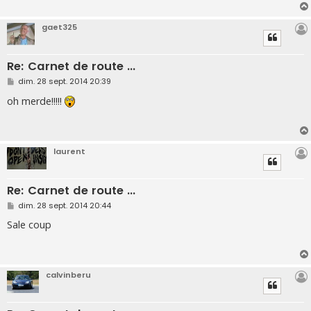
g
e
gaet325
Re: Carnet de route ...
M
dim. 28 sept. 2014 20:39
e
s
oh merde!!!!!
s
a
g
e
laurent
Re: Carnet de route ...
M
dim. 28 sept. 2014 20:44
e
s
Sale coup
s
a
g
e
calvinberu