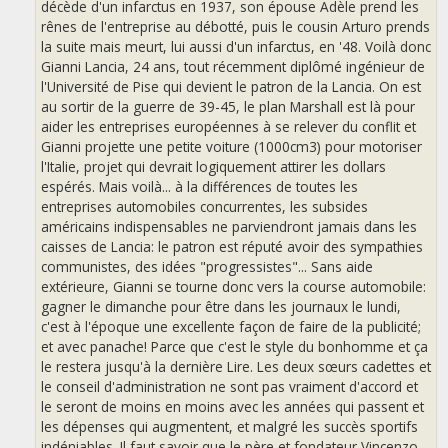
décède d'un infarctus en 1937, son épouse Adèle prend les
rênes de l'entreprise au débotté, puis le cousin Arturo prends
la suite mais meurt, lui aussi d'un infarctus, en '48. Voilà donc
Gianni Lancia, 24 ans, tout récemment diplômé ingénieur de
l'Université de Pise qui devient le patron de la Lancia. On est
au sortir de la guerre de 39-45, le plan Marshall est là pour
aider les entreprises européennes à se relever du conflit et
Gianni projette une petite voiture (1000cm3) pour motoriser
l'Italie, projet qui devrait logiquement attirer les dollars
espérés. Mais voilà... à la différences de toutes les
entreprises automobiles concurrentes, les subsides
américains indispensables ne parviendront jamais dans les
caisses de Lancia: le patron est réputé avoir des sympathies
communistes, des idées "progressistes"... Sans aide
extérieure, Gianni se tourne donc vers la course automobile:
gagner le dimanche pour être dans les journaux le lundi,
c'est à l'époque une excellente façon de faire de la publicité;
et avec panache! Parce que c'est le style du bonhomme et ça
le restera jusqu'à la dernière Lire. Les deux sœurs cadettes et
le conseil d'administration ne sont pas vraiment d'accord et
le seront de moins en moins avec les années qui passent et
les dépenses qui augmentent, et malgré les succès sportifs
indéniables. Il faut savoir que le père et fondateur Vincenzo