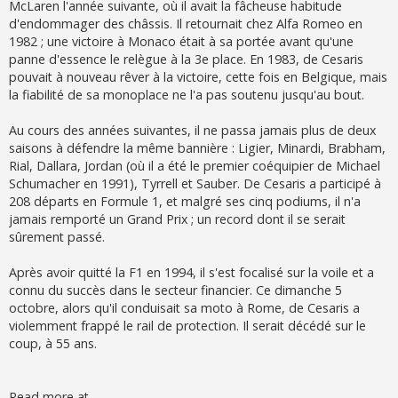
McLaren l'année suivante, où il avait la fâcheuse habitude
d'endommager des châssis. Il retournait chez Alfa Romeo en
1982 ; une victoire à Monaco était à sa portée avant qu'une
panne d'essence le relègue à la 3e place. En 1983, de Cesaris
pouvait à nouveau rêver à la victoire, cette fois en Belgique, mais
la fiabilité de sa monoplace ne l'a pas soutenu jusqu'au bout.
Au cours des années suivantes, il ne passa jamais plus de deux
saisons à défendre la même bannière : Ligier, Minardi, Brabham,
Rial, Dallara, Jordan (où il a été le premier coéquipier de Michael
Schumacher en 1991), Tyrrell et Sauber. De Cesaris a participé à
208 départs en Formule 1, et malgré ses cinq podiums, il n'a
jamais remporté un Grand Prix ; un record dont il se serait
sûrement passé.
Après avoir quitté la F1 en 1994, il s'est focalisé sur la voile et a
connu du succès dans le secteur financier. Ce dimanche 5
octobre, alors qu'il conduisait sa moto à Rome, de Cesaris a
violemment frappé le rail de protection. Il serait décédé sur le
coup, à 55 ans.
Read more at