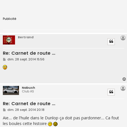
Publicité
Bertrand
Re: Carnet de route ...
M
dim. 28 sept. 2014 15:56
e
s
s
a
g
e
Nabush
Club AS
Re: Carnet de route ...
M
dim. 28 sept. 2014 20:18
e
s
Aie.... de l'huile dans le Dunlop ça doit pas pardonner.... Ca fout
s
les boules cette histoire
a