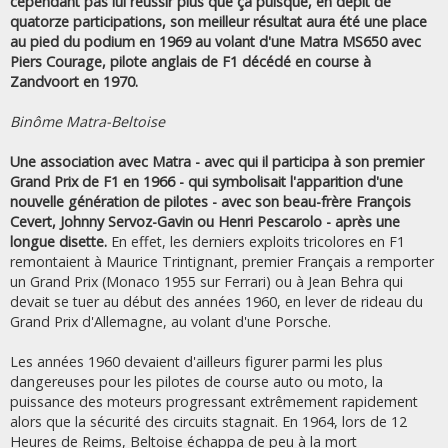
cependant pas lui réussir plus que ça puisque, en dépit de
quatorze participations, son meilleur résultat aura été une place
au pied du podium en 1969 au volant d'une Matra MS650 avec
Piers Courage, pilote anglais de F1 décédé en course à
Zandvoort en 1970.
Binôme Matra-Beltoise
Une association avec Matra - avec qui il participa à son premier
Grand Prix de F1 en 1966 - qui symbolisait l'apparition d'une
nouvelle génération de pilotes - avec son beau-frère François
Cevert, Johnny Servoz-Gavin ou Henri Pescarolo - après une
longue disette.
En effet, les derniers exploits tricolores en F1
remontaient à Maurice Trintignant, premier Français a remporter
un Grand Prix (Monaco 1955 sur Ferrari) ou à Jean Behra qui
devait se tuer au début des années 1960, en lever de rideau du
Grand Prix d'Allemagne, au volant d'une Porsche.
Les années 1960 devaient d'ailleurs figurer parmi les plus
dangereuses pour les pilotes de course auto ou moto, la
puissance des moteurs progressant extrêmement rapidement
alors que la sécurité des circuits stagnait. En 1964, lors de 12
Heures de Reims, Beltoise échappa de peu à la mort