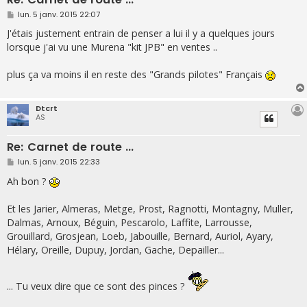
M
lun. 5 janv. 2015 22:07
e
s
J'étais justement entrain de penser a lui il y a quelques jours
s
lorsque j'ai vu une Murena "kit JPB" en ventes ..
a
g
e
plus ça va moins il en reste des "Grands pilotes" Français
Dtcrt
AS
Re: Carnet de route ...
M
lun. 5 janv. 2015 22:33
e
s
Ah bon ?
s
a
g
Et les Jarier, Almeras, Metge, Prost, Ragnotti, Montagny, Muller,
e
Dalmas, Arnoux, Béguin, Pescarolo, Laffite, Larrousse,
Grouillard, Grosjean, Loeb, Jabouille, Bernard, Auriol, Ayary,
Hélary, Oreille, Dupuy, Jordan, Gache, Depailler...
... Tu veux dire que ce sont des pinces ?