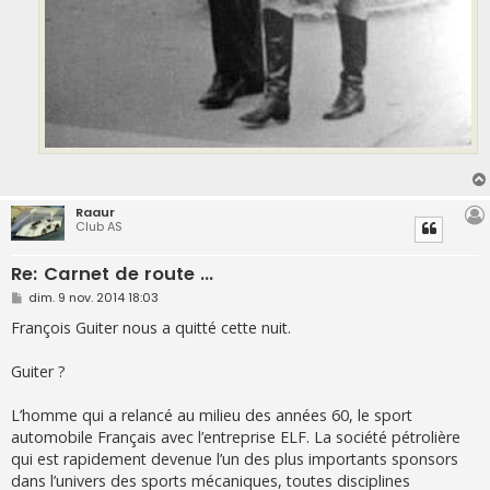
Raaur
Club AS
Re: Carnet de route ...
M
dim. 9 nov. 2014 18:03
e
s
François Guiter nous a quitté cette nuit.
s
a
g
Guiter ?
e
L’homme qui a relancé au milieu des années 60, le sport
automobile Français avec l’entreprise ELF. La société pétrolière
qui est rapidement devenue l’un des plus importants sponsors
dans l’univers des sports mécaniques, toutes disciplines