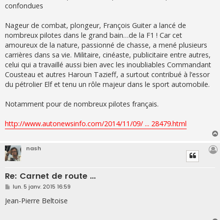
confondues
Nageur de combat, plongeur, François Guiter a lancé de
nombreux pilotes dans le grand bain…de la F1 ! Car cet
amoureux de la nature, passionné de chasse, a mené plusieurs
carrières dans sa vie. Militaire, cinéaste, publicitaire entre autres,
celui qui a travaillé aussi bien avec les inoubliables Commandant
Cousteau et autres Haroun Tazieff, a surtout contribué à l’essor
du pétrolier Elf et tenu un rôle majeur dans le sport automobile.
Notamment pour de nombreux pilotes français.
http://www.autonewsinfo.com/2014/11/09/ ... 28479.html
nash
Re: Carnet de route ...
M
lun. 5 janv. 2015 16:59
e
s
Jean-Pierre Beltoise
s
a
g