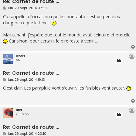
Re: Carnet de route ...
M
lun. 29 sept. 2014 07:53
e
s
Ca rappelle à l'occasion que le sport auto c'est un peu plus
s
dangereux que le tennis
a
g
e
Maintenant, j’espère que tout le monde avait ceinture et bretelle
Car sinon, pour certain, le pire reste à venir ...
Dtcrt
AS
Re: Carnet de route ...
M
lun. 29 sept. 2014 19:13
e
s
C'est clair. Les parapluie vont s'ouvrir, les fusibles vont sauter.
s
a
g
e
Biki
Club AS
Re: Carnet de route ...
M
lun. 29 sept. 2014 20:10