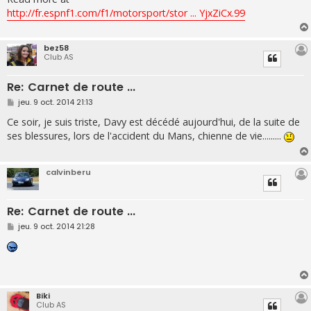
http://fr.espnf1.com/f1/motorsport/stor ... YjxZiCx.99
bez58
Club AS
Re: Carnet de route ...
M
jeu. 9 oct. 2014 21:13
e
s
Ce soir, je suis triste, Davy est décédé aujourd'hui, de la suite de
s
ses blessures, lors de l'accident du Mans, chienne de vie.........
a
g
e
calvinberu
Re: Carnet de route ...
M
jeu. 9 oct. 2014 21:28
e
s
s
a
g
e
Biki
Club AS