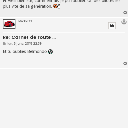
Et Alesi bien sûr, comment ais-je pu l'oublier. Un des pilotes les
s
plus vite de sa génération.
a
g
e
Micka72
Re: Carnet de route ...
M
lun. 5 janv. 2015 22:39
e
s
Et tu oublies Belmondo
s
a
g
e