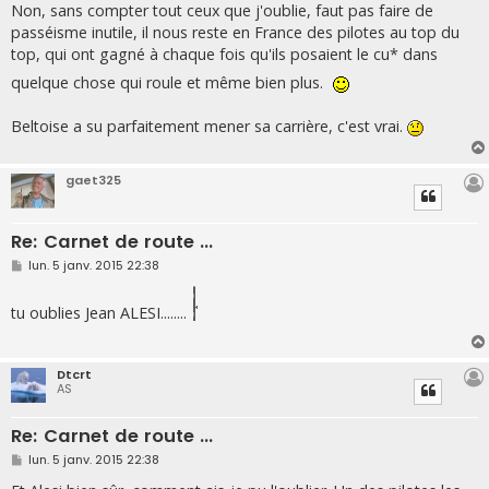
Non, sans compter tout ceux que j'oublie, faut pas faire de
passéisme inutile, il nous reste en France des pilotes au top du
top, qui ont gagné à chaque fois qu'ils posaient le cu* dans
quelque chose qui roule et même bien plus.
Beltoise a su parfaitement mener sa carrière, c'est vrai.
gaet325
Re: Carnet de route ...
M
lun. 5 janv. 2015 22:38
e
s
s
tu oublies Jean ALESI........
a
g
e
Dtcrt
AS
Re: Carnet de route ...
M
lun. 5 janv. 2015 22:38
e
s