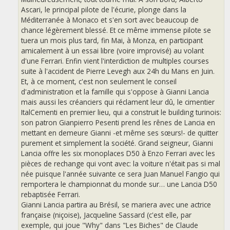
Ascari, le principal pilote de l'écurie, plonge dans la
Méditerranée à Monaco et s'en sort avec beaucoup de
chance légèrement blessé. Et ce même immense pilote se
tuera un mois plus tard, fin Mai, à Monza, en participant
amicalement à un essai libre (voire improvisé) au volant
d'une Ferrari. Enfin vient l'interdiction de multiples courses
suite à l'accident de Pierre Levegh aux 24h du Mans en Juin.
Et, à ce moment, c'est non seulement le conseil
d'administration et la famille qui s'oppose à Gianni Lancia
mais aussi les créanciers qui réclament leur dû, le cimentier
ItalCementi en premier lieu, qui a construit le building turinois:
son patron Gianpierro Pesenti prend les rênes de Lancia en
mettant en demeure Gianni -et même ses sœurs!- de quitter
purement et simplement la société. Grand seigneur, Gianni
Lancia offre les six monoplaces D50 à Enzo Ferrari avec les
pièces de rechange qui vont avec: la voiture n'était pas si mal
née puisque l'année suivante ce sera Juan Manuel Fangio qui
remportera le championnat du monde sur… une Lancia D50
rebaptisée Ferrari.
Gianni Lancia partira au Brésil, se mariera avec une actrice
française (niçoise), Jacqueline Sassard (c'est elle, par
exemple, qui joue "Why" dans "Les Biches" de Claude