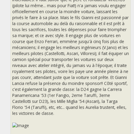
(pilote lui même... mais pour Fiat!) n'a jamais voulu engager
officiellement en course la moindre voiture, laissant les
privés le faire à sa place. Mais le fils Gianni est passionné par
la course automobile au delà du raisonnable et il est prêt à
tous les sacrifices, toutes les dépenses pour faire triompher
sa marque; et ce avec style. Il engage plus de voitures en
course que Enzo Ferrari, emmène jusqu'à cinq fois plus de
mécaniciens; il engage les meilleurs ingénieurs (V.Jano) et les
meilleurs pilotes (Castellotti, Ascari, Villoresi); il fait équiper un
camion spécial pour transporter les voitures sur deux
niveaux avec atelier intégré, du jamais vu à l'époque; il traite
royalement ses pilotes, voire les paye une année pleine à ne
pas courir, attendant juste que la voiture soit prête. Et Gianni
Lancia refuse la présence du moindre sponsor!! Côté sportif,
c'est également la grande classe: la D24 gagne la Carrera
Panamericana '53 (1er Fangio, 2eme Taruffi, 3eme
Castellotti sur D23), les Mille Miglia '54 (Ascari), la Targa
Florio '54 (Taruffi), etc, etc... quand les Aurelia trustent, elles,
les victoires de classe.