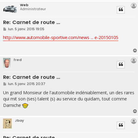
Web
Administrateur
Re: Carnet de route ...
M
lun. 5 janv. 2015 19:05
e
s
http://www.automobile-sportive.com/news ... e-20150105
s
a
g
e
fred
Re: Carnet de route ...
M
lun. 5 janv. 2015 20:37
e
s
Un grand Monsieur de l'automobile indéniablement, un des rares
s
qui mit son (ses) talent (s) au service du quidam, tout comme
a
g
Darniche
e
Jbay
Re: Carnet de route ...