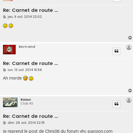
Re: Carnet de route ...
M
jeu. 9 oct. 2014 22:02
e
s
s
a
g
e
Bertrand
Re: Carnet de route ...
M
lun. 13 oct. 2014 15:58
e
s
Ah merde
s
a
g
e
Raaur
Club AS
Re: Carnet de route ...
M
dim. 26 oct. 2014 22:18
e
s
Je reprend le post de Chris06 du forum vhc-passion.com