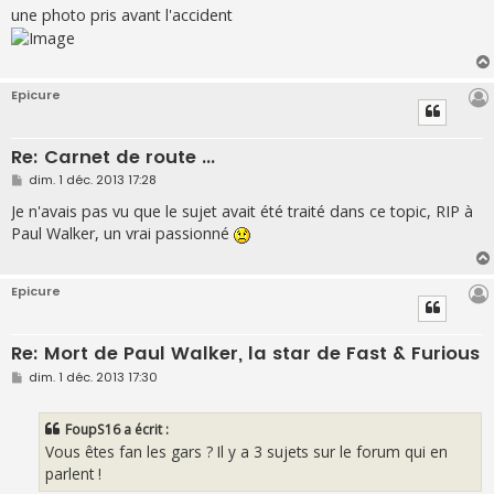
s
une photo pris avant l'accident
s
a
g
e
Epicure
Re: Carnet de route ...
M
dim. 1 déc. 2013 17:28
e
s
Je n'avais pas vu que le sujet avait été traité dans ce topic, RIP à
s
Paul Walker, un vrai passionné
a
g
e
Epicure
Re: Mort de Paul Walker, la star de Fast & Furious
M
dim. 1 déc. 2013 17:30
e
s
s
FoupS16 a écrit :
a
g
Vous êtes fan les gars ? Il y a 3 sujets sur le forum qui en
e
parlent !