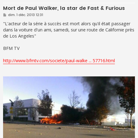
Mort de Paul Walker, la star de Fast & Furious
M
dim. 1 déc. 2013 12:31
e
s
"L'acteur de la série à succès est mort alors qu'il était passager
s
dans la voiture d'un ami, samedi, sur une route de Californie près
a
g
de Los Angeles"
e
BFM TV
http://www.bfmtv.com/societe/paul-walke ... 57716.html