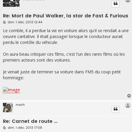
Re: Mort de Paul Walker, la star de Fast & Furious
M
dim. 1 déc. 2013 12:44
e
s
Le comble, il a perdue la vie en voiture alors qu'il se rendait a une
s
oeuvre caritative. Il était passager lorsque le conducteur aurait
a
g
perdu le contôle du véhicule.
e
On aura beau critiquer ces films, c'est l'un des rares films où les
premiers acteurs sont des voitures.
Je venait juste de terminer sa voiture dans FM5 du coup petit
hommage:
nash
Re: Carnet de route ...
M
dim. 1 déc. 2013 17:08
e