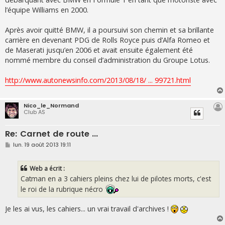
l’équipe Williams en 2000.
Après avoir quitté BMW, il a poursuivi son chemin et sa brillante
carrière en devenant PDG de Rolls Royce puis d’Alfa Romeo et
de Maserati jusqu’en 2006 et avait ensuite également été
nommé membre du conseil d’administration du Groupe Lotus.
http://www.autonewsinfo.com/2013/08/18/ ... 99721.html
Nico_le_Normand
Club AS
Re: Carnet de route ...
M
lun. 19 août 2013 19:11
e
s
s
Web a écrit :
a
g
Catman en a 3 cahiers pleins chez lui de pilotes morts, c'est
e
le roi de la rubrique nécro
Je les ai vus, les cahiers... un vrai travail d'archives !