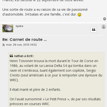
e
Une sortie de route a eu raison de sa vie de passionné
d'automobile. 34 balais et une famille, c'est dur.
Spike
Re: Carnet de route ...
M
mar. 26 nov. 2013 14:02
e
s
s
nathan a écrit :
a
g
Henri Toivonen trouva la mort durant le Tour de Corse en
e
1986, au volant de sa Lancia Delta S4 qui tomba dans un
ravin et s'embrasa, tuant également son copilote, Sergio
Cresto (seul américain à ce jour à remporter une épreuve du
WRC).
Il était marié et père de 2 enfants.
On l'avait surnommé « Le Petit Prince », de par ses résultats
précoces en courses WRC.