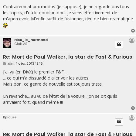
Contrairement aux modos (je suppose), je ne regarde pas tous
les topics, d'où le doublon dont je viens effectivement de
m'apercevoir. M'enfin suffit de fusionner, rien de bien dramatique
Nico_le_Normand
Club AS
Re: Mort de Paul Walker, la star de Fast & Furious
M
dim. 1 déc. 2013 19:16
e
s
J'ai vu (en DivX) le premier F&F...
s
... ce qui m'a dissuadé d'aller voir les autres.
a
g
Mais bon, ce genre de nouvelle est toujours triste.
e
En revanche... au vu de l'état de la voiture... on se dit qu'ils
arrivaient fort, quand même !!!
Epicure
Re: Mort de Paul Walker, la star de Fast & Furious