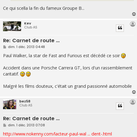
Ce qui scella la fin du fameux Groupe B...
Kev
Club AS
Re: Carnet de route ...
M
dim. 1 déc. 2013 04:48
e
s
Paul Walker, la star de Fast and Furious est décédé ce soir
s
a
g
Accident dans une Porsche Carrera GT, lors d'un rassemblement
e
caritatif.
Malgré les films douteux, c'était un grand passionné automobile
bez58
Club AS
Re: Carnet de route ...
M
dim. 1 déc. 2013 07:08
e
s
http://www.nokenny.com/lacteur-paul-wal ... dent-.html
s