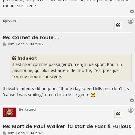
a
g
mourir sur scène.
e
Epicure
Re: Carnet de route ...
M
dim. 1 déc. 2013 21:02
e
s
s
fred a écrit :
a
g
Il est mort comme passager d'un engin de sport. Pour un
e
passionné, qui plus est acteur de cinoche, c'est presque
comme mourir sur scène.
Il avait d'ailleurs dit un jour ; "If one day speed kills me, don't cry
'cause I was smiling" ou un truc de ce genre
Bertrand
Re: Mort de Paul Walker, la star de Fast & Furious
M
dim. 1 déc. 2013 21:06