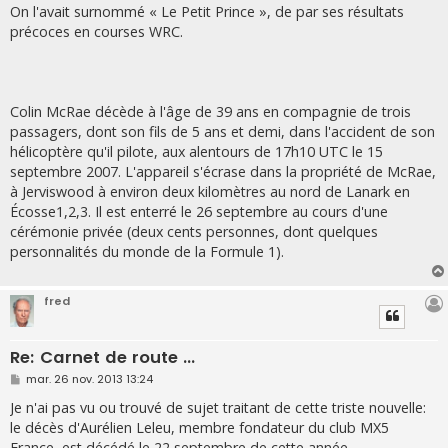
On l'avait surnommé « Le Petit Prince », de par ses résultats
précoces en courses WRC.
Colin McRae décède à l'âge de 39 ans en compagnie de trois
passagers, dont son fils de 5 ans et demi, dans l'accident de son
hélicoptère qu'il pilote, aux alentours de 17h10 UTC le 15
septembre 2007. L'appareil s'écrase dans la propriété de McRae,
à Jerviswood à environ deux kilomètres au nord de Lanark en
Écosse1,2,3. Il est enterré le 26 septembre au cours d'une
cérémonie privée (deux cents personnes, dont quelques
personnalités du monde de la Formule 1).
fred
Re: Carnet de route ...
M
mar. 26 nov. 2013 13:24
e
s
Je n'ai pas vu ou trouvé de sujet traitant de cette triste nouvelle:
s
le décès d'Aurélien Leleu, membre fondateur du club MX5
a
g
France, est décédé le 22 septembre de cette année.