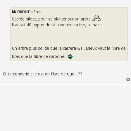
e
s
s
DRONT a écrit :
a
g
Sacrée pilote, pour se planter sur un arbre
e
Il aurait dû apprendre à conduire sa tire, ce naze.
Un arbre plus solide que la carrera GT . Mieux vaut la fibre de
bois que la fibre de carbone.
Et ta connerie elle est en fibre de quoi...??