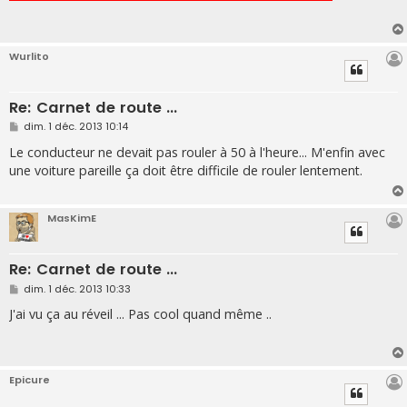
a
g
e
Wurlito
Re: Carnet de route ...
M
dim. 1 déc. 2013 10:14
e
s
Le conducteur ne devait pas rouler à 50 à l'heure... M'enfin avec
s
une voiture pareille ça doit être difficile de rouler lentement.
a
g
e
MasKimE
Re: Carnet de route ...
M
dim. 1 déc. 2013 10:33
e
s
J'ai vu ça au réveil ... Pas cool quand même ..
s
a
g
e
Epicure