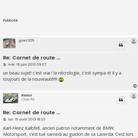
Publicité
gaet325
Re: Carnet de route ...
M
mer. 19 juin 2013 09:07
e
s
un beau sujet! c'est vrai ! la nécrologie, c'est sympa et il y a
s
toujours de la nouveauté!!!!
a
g
e
Raaur
Club AS
Re: Carnet de route ...
M
lun. 19 août 2013 18:23
e
s
Karl-Heinz Kalbfell, ancien patron notamment de BMW
s
Motorsport, s’est tué samedi au guidon de sa Laverda. C’est lors
a