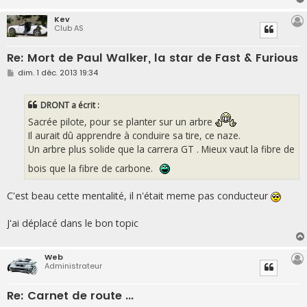
Kev
Club AS
Re: Mort de Paul Walker, la star de Fast & Furious
M
dim. 1 déc. 2013 19:34
e
s
s
DRONT a écrit :
a
g
Sacrée pilote, pour se planter sur un arbre
e
Il aurait dû apprendre à conduire sa tire, ce naze.
Un arbre plus solide que la carrera GT . Mieux vaut la fibre de
bois que la fibre de carbone.
C'est beau cette mentalité, il n'était meme pas conducteur
J'ai déplacé dans le bon topic
Web
Administrateur
Re: Carnet de route ...