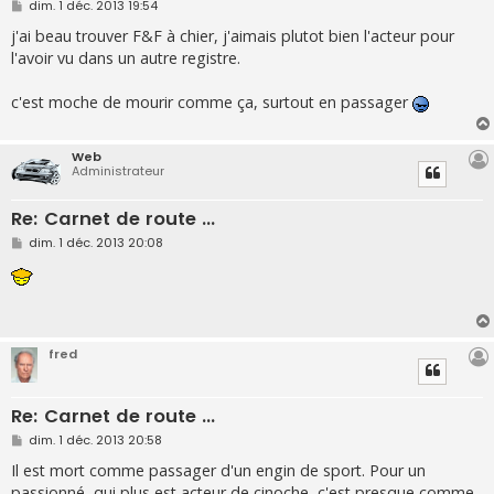
M
dim. 1 déc. 2013 19:54
e
s
j'ai beau trouver F&F à chier, j'aimais plutot bien l'acteur pour
s
l'avoir vu dans un autre registre.
a
g
e
c'est moche de mourir comme ça, surtout en passager
Web
Administrateur
Re: Carnet de route ...
M
dim. 1 déc. 2013 20:08
e
s
s
a
g
e
fred
Re: Carnet de route ...
M
dim. 1 déc. 2013 20:58
e
s
Il est mort comme passager d'un engin de sport. Pour un
s
passionné, qui plus est acteur de cinoche, c'est presque comme