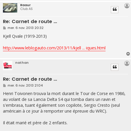
Raaur
Club AS
Re: Carnet de route ...
M
mer. 6 nov. 2013 20:32
e
s
Kjell Qvale (1919-2013)
s
a
g
http://www.leblogauto.com/2013/11/kjell ... iques.html
e
nathan
Re: Carnet de route ...
M
mer. 6 nov. 2013 21:04
e
s
Henri Toivonen trouva la mort durant le Tour de Corse en 1986,
s
au volant de sa Lancia Delta S4 qui tomba dans un ravin et
a
g
s'embrasa, tuant également son copilote, Sergio Cresto (seul
e
américain à ce jour à remporter une épreuve du WRC).
Il était marié et père de 2 enfants.