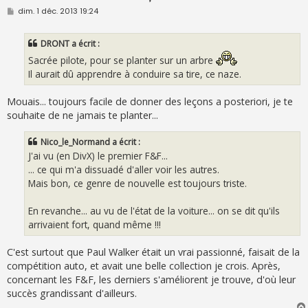
M
dim. 1 déc. 2013 19:24
e
s
s
DRONT a écrit :
a
g
Sacrée pilote, pour se planter sur un arbre
e
Il aurait dû apprendre à conduire sa tire, ce naze.
Mouais... toujours facile de donner des leçons a posteriori, je te
souhaite de ne jamais te planter...
Nico_le_Normand a écrit :
J'ai vu (en DivX) le premier F&F...
... ce qui m'a dissuadé d'aller voir les autres.
Mais bon, ce genre de nouvelle est toujours triste.
En revanche... au vu de l'état de la voiture... on se dit qu'ils
arrivaient fort, quand même !!!
C'est surtout que Paul Walker était un vrai passionné, faisait de la
compétition auto, et avait une belle collection je crois. Après,
concernant les F&F, les derniers s'améliorent je trouve, d'où leur
succès grandissant d'ailleurs.