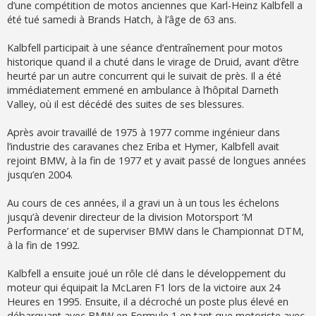
g
d’une compétition de motos anciennes que Karl-Heinz Kalbfell a
e
été tué samedi à Brands Hatch, à l’âge de 63 ans.
Kalbfell participait à une séance d’entraînement pour motos
historique quand il a chuté dans le virage de Druid, avant d’être
heurté par un autre concurrent qui le suivait de près. Il a été
immédiatement emmené en ambulance à l’hôpital Darneth
Valley, où il est décédé des suites de ses blessures.
Après avoir travaillé de 1975 à 1977 comme ingénieur dans
l’industrie des caravanes chez Eriba et Hymer, Kalbfell avait
rejoint BMW, à la fin de 1977 et y avait passé de longues années
jusqu’en 2004.
Au cours de ces années, il a gravi un à un tous les échelons
jusqu’à devenir directeur de la division Motorsport ‘M
Performance’ et de superviser BMW dans le Championnat DTM,
à la fin de 1992.
Kalbfell a ensuite joué un rôle clé dans le développement du
moteur qui équipait la McLaren F1 lors de la victoire aux 24
Heures en 1995. Ensuite, il a décroché un poste plus élevé en
débarquant avec BMW en Formule 1 en tant que motoriste avec