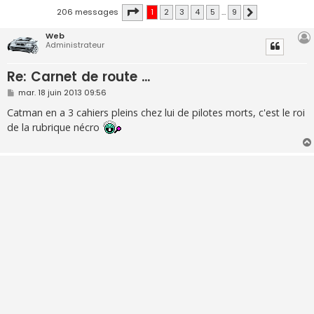
Page
1
sur
9
206 messages
1
2
3
4
5
…
9
Suivante
Web
Administrateur
Re: Carnet de route ...
M
mar. 18 juin 2013 09:56
e
s
Catman en a 3 cahiers pleins chez lui de pilotes morts, c'est le roi
s
de la rubrique nécro
a
g
e