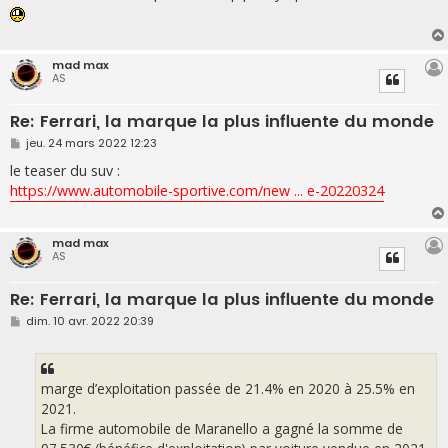
s
a
g
e
mad max
AS
Re: Ferrari, la marque la plus influente du monde
M
jeu. 24 mars 2022 12:23
e
s
le teaser du suv :
s
https://www.automobile-sportive.com/new ... e-20220324
a
g
e
mad max
AS
Re: Ferrari, la marque la plus influente du monde
M
dim. 10 avr. 2022 20:39
e
s
s
a
g
marge d’exploitation passée de 21.4% en 2020 à 25.5% en
e
2021.
La firme automobile de Maranello a gagné la somme de