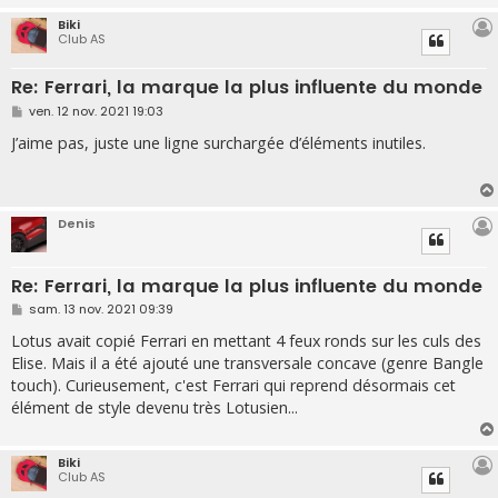
Biki
Club AS
Re: Ferrari, la marque la plus influente du monde
M
ven. 12 nov. 2021 19:03
e
s
J’aime pas, juste une ligne surchargée d’éléments inutiles.
s
a
g
e
Denis
Re: Ferrari, la marque la plus influente du monde
M
sam. 13 nov. 2021 09:39
e
s
Lotus avait copié Ferrari en mettant 4 feux ronds sur les culs des
s
Elise. Mais il a été ajouté une transversale concave (genre Bangle
a
g
touch). Curieusement, c'est Ferrari qui reprend désormais cet
e
élément de style devenu très Lotusien...
Biki
Club AS