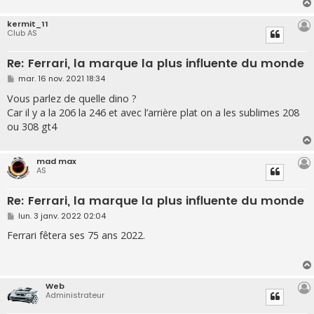
kermit_11
Club AS
Re: Ferrari, la marque la plus influente du monde
M
mar. 16 nov. 2021 18:34
e
s
Vous parlez de quelle dino ?
s
Car il y a la 206 la 246 et avec l’arrière plat on a les sublimes 208
a
g
ou 308 gt4
e
mad max
AS
Re: Ferrari, la marque la plus influente du monde
M
lun. 3 janv. 2022 02:04
e
s
Ferrari fêtera ses 75 ans 2022.
s
a
g
e
Web
Administrateur