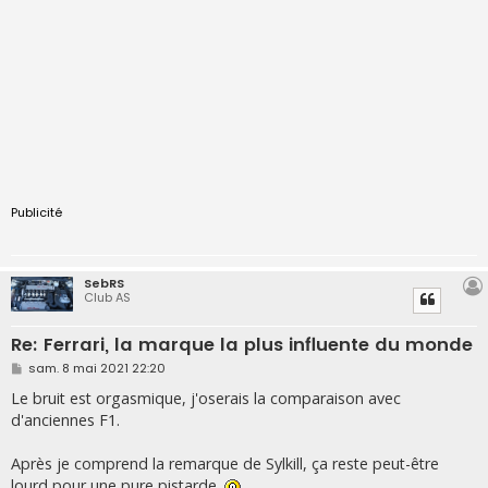
Publicité
SebRS
Club AS
Re: Ferrari, la marque la plus influente du monde
M
sam. 8 mai 2021 22:20
e
s
Le bruit est orgasmique, j'oserais la comparaison avec
s
d'anciennes F1.
a
g
e
Après je comprend la remarque de Sylkill, ça reste peut-être
lourd pour une pure pistarde.