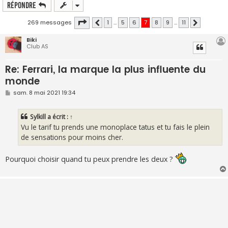
Répondre
Page
7
sur
11
269 messages
1
…
5
6
7
8
9
…
11
Précédente
Suivante
Biki
Club AS
Re: Ferrari, la marque la plus influente du
monde
M
sam. 8 mai 2021 19:34
e
s
s
Sylkill
a écrit :
↑
a
g
Vu le tarif tu prends une monoplace tatus et tu fais le plein
e
de sensations pour moins cher.
Pourquoi choisir quand tu peux prendre les deux ?