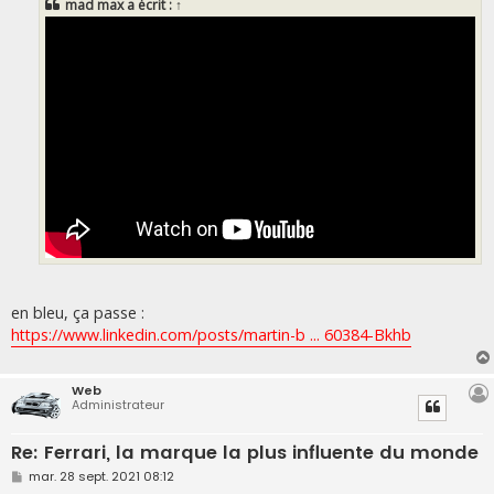
mad max
a écrit :
↑
a
g
e
en bleu, ça passe :
https://www.linkedin.com/posts/martin-b ... 60384-Bkhb
Web
Administrateur
Re: Ferrari, la marque la plus influente du monde
M
mar. 28 sept. 2021 08:12
e