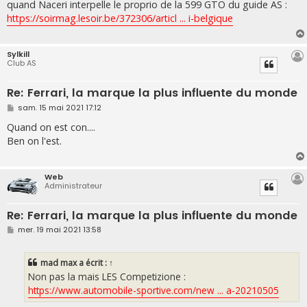
s
quand Naceri interpelle le proprio de la 599 GTO du guide AS :
s
https://soirmag.lesoir.be/372306/articl ... i-belgique
a
g
e
Sylkill
Club AS
Re: Ferrari, la marque la plus influente du monde
M
sam. 15 mai 2021 17:12
e
s
Quand on est con....
s
Ben on l'est.
a
g
e
Web
Administrateur
Re: Ferrari, la marque la plus influente du monde
M
mer. 19 mai 2021 13:58
e
s
s
mad max
a écrit :
↑
a
g
Non pas la mais LES Competizione :
e
https://www.automobile-sportive.com/new ... a-20210505