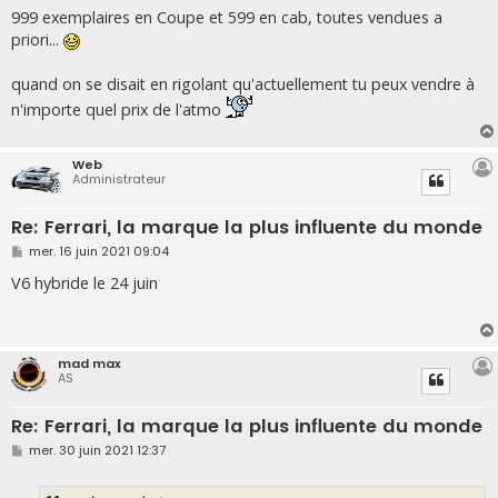
999 exemplaires en Coupe et 599 en cab, toutes vendues a
priori...
quand on se disait en rigolant qu'actuellement tu peux vendre à
n'importe quel prix de l'atmo
Web
Administrateur
Re: Ferrari, la marque la plus influente du monde
M
mer. 16 juin 2021 09:04
e
s
V6 hybride le 24 juin
s
a
g
e
mad max
AS
Re: Ferrari, la marque la plus influente du monde
M
mer. 30 juin 2021 12:37
e
s
s