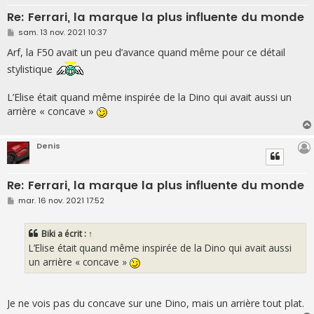
Re: Ferrari, la marque la plus influente du monde
M
sam. 13 nov. 2021 10:37
e
s
Arf, la F50 avait un peu d’avance quand même pour ce détail
s
stylistique
a
g
e
L’Elise était quand même inspirée de la Dino qui avait aussi un
arrière « concave »
Denis
Re: Ferrari, la marque la plus influente du monde
M
mar. 16 nov. 2021 17:52
e
s
s
Biki
a écrit :
↑
a
g
L’Elise était quand même inspirée de la Dino qui avait aussi
e
un arrière « concave »
Je ne vois pas du concave sur une Dino, mais un arrière tout plat.