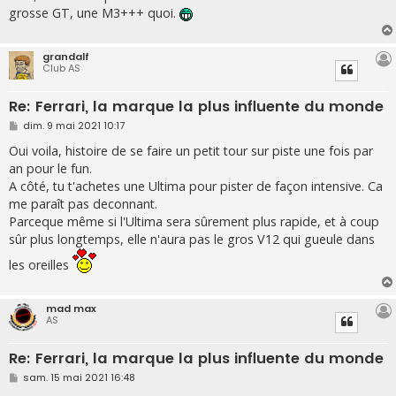
grosse GT, une M3+++ quoi.
grandalf
Club AS
Re: Ferrari, la marque la plus influente du monde
M
dim. 9 mai 2021 10:17
e
s
Oui voila, histoire de se faire un petit tour sur piste une fois par
s
an pour le fun.
a
g
A côté, tu t'achetes une Ultima pour pister de façon intensive. Ca
e
me paraît pas deconnant.
Parceque même si l'Ultima sera sûrement plus rapide, et à coup
sûr plus longtemps, elle n'aura pas le gros V12 qui gueule dans
les oreilles
mad max
AS
Re: Ferrari, la marque la plus influente du monde
M
sam. 15 mai 2021 16:48
e