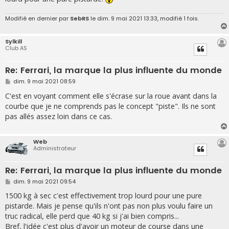
Modifié en dernier par
SebRS
le dim. 9 mai 2021 13:33, modifié 1 fois.
Sylkill
Club AS
Re: Ferrari, la marque la plus influente du monde
M
dim. 9 mai 2021 08:59
e
s
C'est en voyant comment elle s'écrase sur la roue avant dans la
s
courbe que je ne comprends pas le concept "piste". Ils ne sont
a
g
pas allés assez loin dans ce cas.
e
Web
Administrateur
Re: Ferrari, la marque la plus influente du monde
M
dim. 9 mai 2021 09:54
e
s
1500 kg à sec c'est effectivement trop lourd pour une pure
s
pistarde. Mais je pense qu'ils n'ont pas non plus voulu faire un
a
g
truc radical, elle perd que 40 kg si j'ai bien compris...
e
Bref, l'idée c'est plus d'avoir un moteur de course dans une