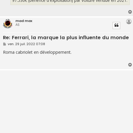
97.530€ (bénéfice d'exploitation) par voiture vendue en 2021.
mad max
AS
Re: Ferrari, la marque la plus influente du monde
M
ven. 29 juil. 2022 07:08
e
s
Roma cabriolet en développement.
s
a
g
e