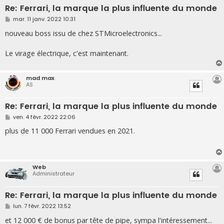
Re: Ferrari, la marque la plus influente du monde
M
mar. 11 janv. 2022 10:31
e
s
nouveau boss issu de chez STMicroelectronics...
s
a
g
Le virage électrique, c'est maintenant.
e
mad max
AS
Re: Ferrari, la marque la plus influente du monde
M
ven. 4 févr. 2022 22:06
e
s
plus de 11 000 Ferrari vendues en 2021.
s
a
g
e
Web
Administrateur
Re: Ferrari, la marque la plus influente du monde
M
lun. 7 févr. 2022 13:52
e
s
et 12 000 € de bonus par tête de pipe, sympa l'intéressement...