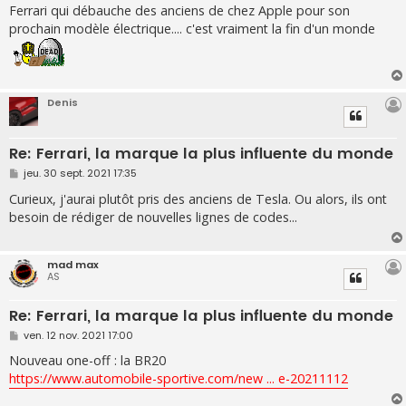
s
Ferrari qui débauche des anciens de chez Apple pour son
s
prochain modèle électrique.... c'est vraiment la fin d'un monde
a
g
e
Denis
Re: Ferrari, la marque la plus influente du monde
M
jeu. 30 sept. 2021 17:35
e
s
Curieux, j'aurai plutôt pris des anciens de Tesla. Ou alors, ils ont
s
besoin de rédiger de nouvelles lignes de codes...
a
g
e
mad max
AS
Re: Ferrari, la marque la plus influente du monde
M
ven. 12 nov. 2021 17:00
e
s
Nouveau one-off : la BR20
s
https://www.automobile-sportive.com/new ... e-20211112
a
g
e