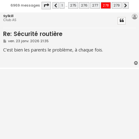
Page
278
sur
279
6969 messages
1
…
275
276
277
278
279
Précédente
Suivant
Sylkill
Club AS
Re: Sécurité routière
M
ven. 23 janv. 2026 21:35
e
s
C'est bien les parents le problème, à chaque fois.
s
a
g
e