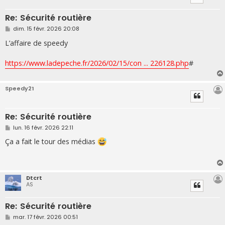
Re: Sécurité routière
M
dim. 15 févr. 2026 20:08
e
s
L’affaire de speedy
s
a
g
https://www.ladepeche.fr/2026/02/15/con ... 226128.php
#
e
Speedy21
Re: Sécurité routière
M
lun. 16 févr. 2026 22:11
e
s
Ça a fait le tour des médias
s
a
g
e
Dtcrt
AS
Re: Sécurité routière
M
mar. 17 févr. 2026 00:51
e