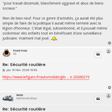
s
"pour travail dissimulé, blanchiment aggravé et abus de biens
s
sociaux."
a
g
e
Rien de bien neuf. Pour ce genre d'activités, ça aurait été plus
simple de faire de la politique il aurait même terminé avec la
légion d'honneur. C'était légal, subventionné, et il pouvait même
sodomiser des enfants tout en bénéficiant d'une surveillance
judiciaire. Vraiment mal joué.
mad max
AS
Re: Sécurité routière
M
jeu. 19 févr. 2026 16:55
e
s
https://www.lefigaro.fr/automobile/glis ... e-20260219
s
a
g
e
Web
Administrateur
Re: Sécurité routière