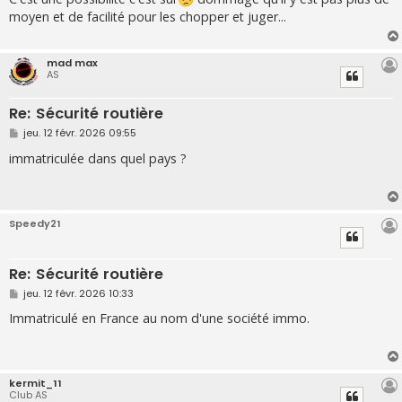
s
moyen et de facilité pour les chopper et juger...
a
g
e
mad max
AS
Re: Sécurité routière
M
jeu. 12 févr. 2026 09:55
e
s
immatriculée dans quel pays ?
s
a
g
e
Speedy21
Re: Sécurité routière
M
jeu. 12 févr. 2026 10:33
e
s
Immatriculé en France au nom d'une société immo.
s
a
g
e
kermit_11
Club AS