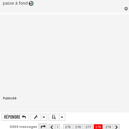
passe à fond
Publicité
Répondre
Page
278
sur
279
6969 messages
1
…
275
276
277
278
279
Précédente
Suivant