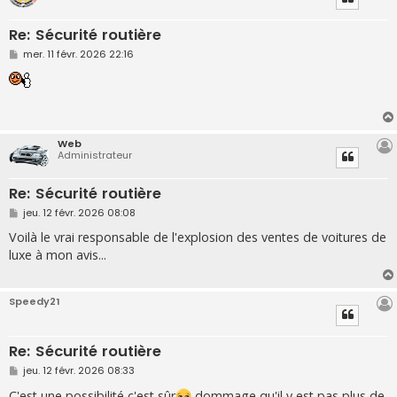
Re: Sécurité routière
M
mer. 11 févr. 2026 22:16
e
s
s
a
g
e
Web
Administrateur
Re: Sécurité routière
M
jeu. 12 févr. 2026 08:08
e
s
Voilà le vrai responsable de l'explosion des ventes de voitures de
s
luxe à mon avis...
a
g
e
Speedy21
Re: Sécurité routière
M
jeu. 12 févr. 2026 08:33
e
s
C'est une possibilité c'est sûr
dommage qu'il y est pas plus de