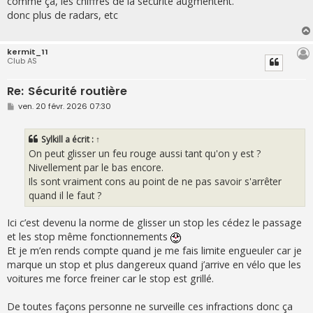
comme ça, les chiffres de la sécurité augmentent.
s
donc plus de radars, etc
a
g
e
kermit_11
Club AS
Re: Sécurité routière
M
ven. 20 févr. 2026 07:30
e
s
s
Sylkill
a écrit :
↑
a
g
On peut glisser un feu rouge aussi tant qu'on y est ?
e
Nivellement par le bas encore.
Ils sont vraiment cons au point de ne pas savoir s'arrêter
quand il le faut ?
Ici c’est devenu la norme de glisser un stop les cédez le passage
et les stop même fonctionnements
Et je m’en rends compte quand je me fais limite engueuler car je
marque un stop et plus dangereux quand j’arrive en vélo que les
voitures me force freiner car le stop est grillé.
De toutes façons personne ne surveille ces infractions donc ça