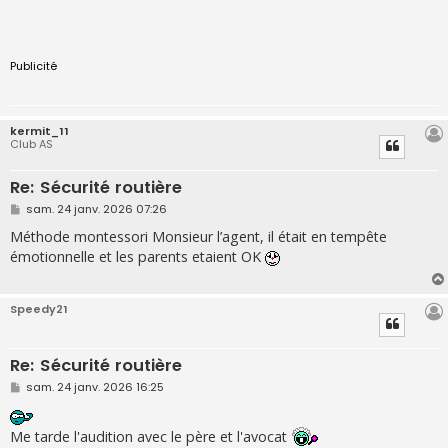
Publicité
kermit_11
Club AS
Re: Sécurité routière
M
sam. 24 janv. 2026 07:26
e
s
Méthode montessori Monsieur l’agent, il était en tempête
s
émotionnelle et les parents etaient OK
a
g
e
Speedy21
Re: Sécurité routière
M
sam. 24 janv. 2026 16:25
e
s
s
Me tarde l'audition avec le père et l'avocat
a