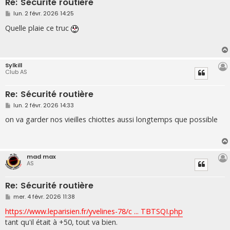
Re: Sécurité routière
M
lun. 2 févr. 2026 14:25
e
s
Quelle plaie ce truc
s
a
g
e
Sylkill
Club AS
Re: Sécurité routière
M
lun. 2 févr. 2026 14:33
e
s
on va garder nos vieilles chiottes aussi longtemps que possible
s
a
g
e
mad max
AS
Re: Sécurité routière
M
mer. 4 févr. 2026 11:38
e
s
https://www.leparisien.fr/yvelines-78/c ... TBTSQI.php
s
tant qu'il était à +50, tout va bien.
a
g