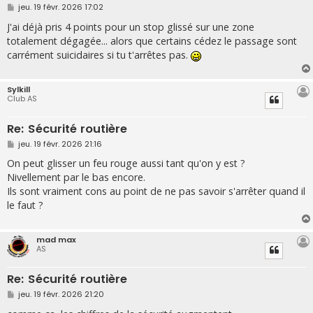
M
jeu. 19 févr. 2026 17:02
e
s
J'ai déjà pris 4 points pour un stop glissé sur une zone
s
totalement dégagée... alors que certains cédez le passage sont
a
g
carrément suicidaires si tu t'arrêtes pas.
e
Sylkill
Club AS
Re: Sécurité routière
M
jeu. 19 févr. 2026 21:16
e
s
On peut glisser un feu rouge aussi tant qu'on y est ?
s
Nivellement par le bas encore.
a
g
Ils sont vraiment cons au point de ne pas savoir s'arrêter quand il
e
le faut ?
mad max
AS
Re: Sécurité routière
M
jeu. 19 févr. 2026 21:20
e
s