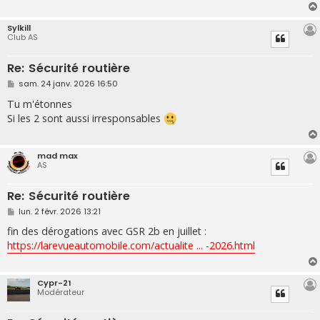
g
e
Sylkill
Club AS
Re: Sécurité routière
M
sam. 24 janv. 2026 16:50
e
s
Tu m'étonnes
s
Si les 2 sont aussi irresponsables
a
g
e
mad max
AS
Re: Sécurité routière
M
lun. 2 févr. 2026 13:21
e
s
fin des dérogations avec GSR 2b en juillet :
s
https://larevueautomobile.com/actualite ... -2026.html
a
g
e
Cypr-21
Modérateur