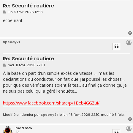
Re: Sécurité routière
M
lun. 9 févr. 2026 12:33
e
s
ecoeurant
s
a
g
e
Speedy21
Re: Sécurité routière
M
mer. 11 févr. 2026 22:01
e
s
À la base on part d'un simple excès de vitesse .... mais les
s
déclarations du conducteur on fait que j'ai poussé les choses....
a
g
pour que des vérifications soient faites... au final ça donne ça. Je
e
ne suis pas celui qui a géré l'enquête...
https://www.facebook.com/share/p/1Beb4GGZui/
Modifié en dernier par
Speedy21
le lun. 16 févr. 2026 22:10, modifié 3 fois.
mad max
AS