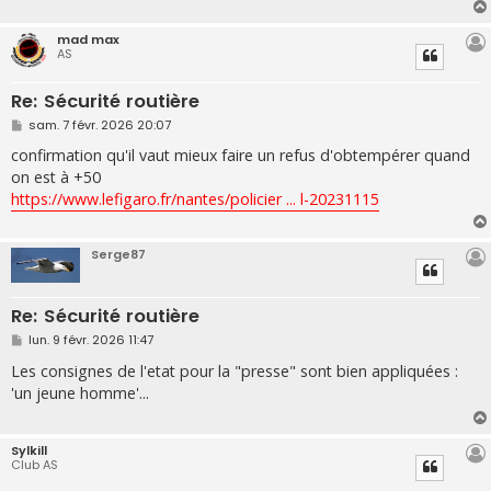
e
mad max
AS
Re: Sécurité routière
M
sam. 7 févr. 2026 20:07
e
s
confirmation qu'il vaut mieux faire un refus d'obtempérer quand
s
on est à +50
a
g
https://www.lefigaro.fr/nantes/policier ... l-20231115
e
Serge87
Re: Sécurité routière
M
lun. 9 févr. 2026 11:47
e
s
Les consignes de l'etat pour la "presse" sont bien appliquées :
s
'un jeune homme'...
a
g
e
Sylkill
Club AS