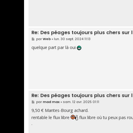
Re: Des péages toujours plus chers sur l
M
par
Web
»
lun. 30 sept. 2024 11:13
e
s
quelque part par là oui
s
a
g
e
Re: Des péages toujours plus chers sur l
M
par
mad max
»
sam. 12 avr. 2025 01:11
e
s
9,50 € Mantes-Bourg achard.
s
rentable le flux libre
flux libre où tu peux pas rou
a
g
.
e