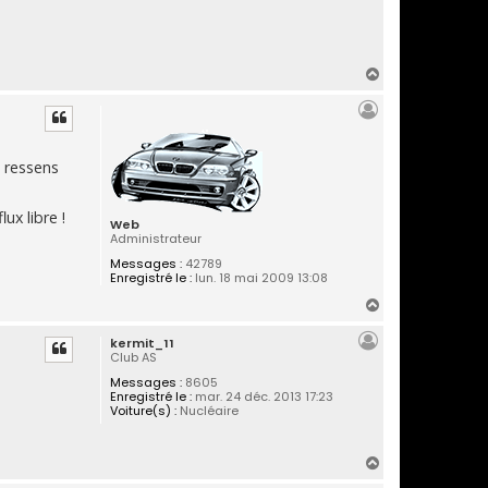
H
a
u
t
e ressens
ux libre !
Web
Administrateur
Messages :
42789
Enregistré le :
lun. 18 mai 2009 13:08
H
a
kermit_11
u
Club AS
t
Messages :
8605
Enregistré le :
mar. 24 déc. 2013 17:23
Voiture(s) :
Nucléaire
H
a