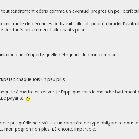
e tout tendrement décris comme un éventuel progrès un poil perfecti
d’une ruelle de décennies de travail collectif, pour en brader l’usufrui
e des tarifs proprement hallucinants pour :
rmination que n’importe quelle délinquant de droit commun.
stupéfait chaque fois un peu plus.
tranquille à mettre en œuvre. Je l’applique sans le moindre battement d
route payante.
ple puisqu’elle ne revêt aucun caractère de type obligatoire pour le 
. Et mon pognon non plus. Là encore, imparable.