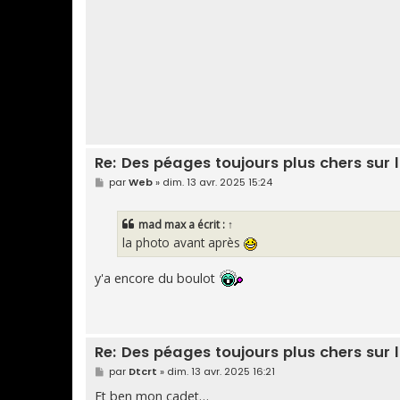
a
g
e
Re: Des péages toujours plus chers sur l
M
par
Web
»
dim. 13 avr. 2025 15:24
e
s
s
mad max
a écrit :
↑
a
g
la photo avant après
e
y'a encore du boulot
Re: Des péages toujours plus chers sur l
M
par
Dtcrt
»
dim. 13 avr. 2025 16:21
e
s
Et ben mon cadet…