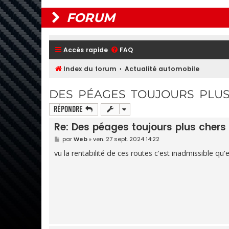
FORUM
Accès rapide
FAQ
Index du forum
Actualité automobile
DES PÉAGES TOUJOURS PLUS
Répondre
Re: Des péages toujours plus chers 
M
par
Web
»
ven. 27 sept. 2024 14:22
e
s
vu la rentabilité de ces routes c'est inadmissible qu
s
a
g
e