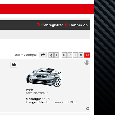
S’enregistrer
Connexion
Page
10
sur
10
250 messages
1
…
6
7
8
9
10
Précédente
Web
Administrateur
Messages :
42789
Enregistré le :
lun. 18 mai 2009 13:08
H
a