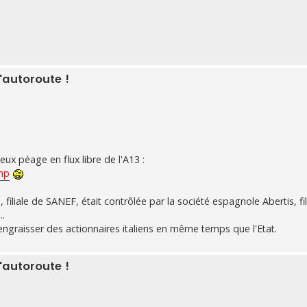
'autoroute !
leux péage en flux libre de l'A13 :
php
liale de SANEF, était contrôlée par la société espagnole Abertis, fili
..
graisser des actionnaires italiens en même temps que l'Etat.
'autoroute !