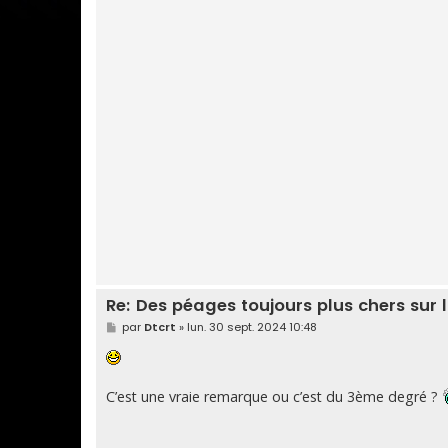
Re: Des péages toujours plus chers sur l
M
par
Dtcrt
»
lun. 30 sept. 2024 10:48
e
s
s
a
g
C’est une vraie remarque ou c’est du 3ème degré ?
e