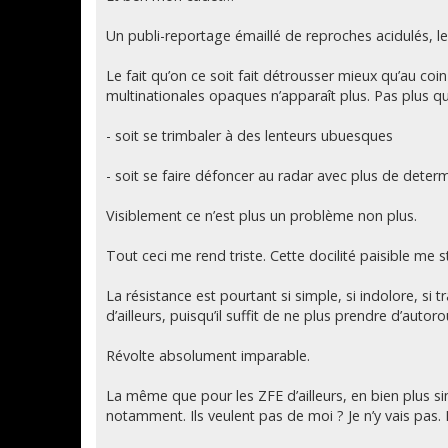
s
a
g
Un publi-reportage émaillé de reproches acidulés, l
e
Le fait qu’on ce soit fait détrousser mieux qu’au coin 
multinationales opaques n’apparaît plus. Pas plus qu
- soit se trimbaler à des lenteurs ubuesques
- soit se faire défoncer au radar avec plus de dete
Visiblement ce n’est plus un problème non plus.
Tout ceci me rend triste. Cette docilité paisible me 
La résistance est pourtant si simple, si indolore, si 
d’ailleurs, puisqu’il suffit de ne plus prendre d’auto
Révolte absolument imparable.
La même que pour les ZFE d’ailleurs, en bien plus sim
notamment. Ils veulent pas de moi ? Je n’y vais pas