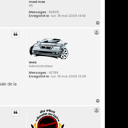
mad max
AS
Messages :
36805
Enregistré le :
lun. 18 mai 2009 14:43
H
a
u
t
Web
Administrateur
Messages :
42789
Enregistré le :
lun. 18 mai 2009 13:08
ale de la
H
a
u
t