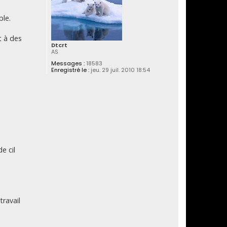
ble.
t à des
Dtcrt
AS
Messages :
18583
Enregistré le :
jeu. 29 juil. 2010 18:54
e cil
travail