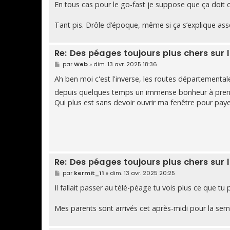
En tous cas pour le go-fast je suppose que ça doit co
Tant pis. Drôle d’époque, même si ça s’explique ass
Re: Des péages toujours plus chers sur l
M
par
Web
»
dim. 13 avr. 2025 18:36
e
s
Ah ben moi c'est l'inverse, les routes départemental
s
a
depuis quelques temps un immense bonheur à pren
g
Qui plus est sans devoir ouvrir ma fenêtre pour payer
e
Re: Des péages toujours plus chers sur l
M
par
kermit_11
»
dim. 13 avr. 2025 20:25
e
s
Il fallait passer au télé-péage tu vois plus ce que tu
s
a
g
Mes parents sont arrivés cet après-midi pour la sem
e