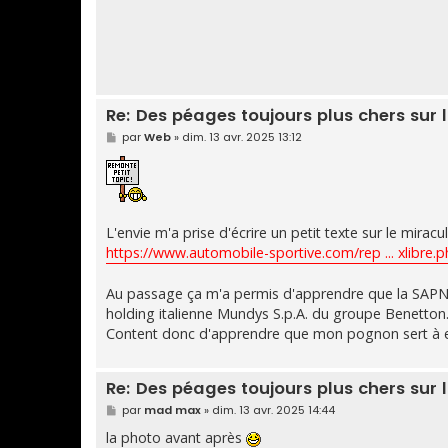
Re: Des péages toujours plus chers sur l
M
par
Web
»
dim. 13 avr. 2025 13:12
e
s
s
a
g
e
L'envie m'a prise d'écrire un petit texte sur le miracu
https://www.automobile-sportive.com/rep ... xlibre.
Au passage ça m'a permis d'apprendre que la SAPN, fi
holding italienne Mundys S.p.A. du groupe Benetton.
Content donc d'apprendre que mon pognon sert à en
Re: Des péages toujours plus chers sur l
M
par
mad max
»
dim. 13 avr. 2025 14:44
e
s
la photo avant après
s