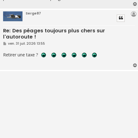
Serge87
Re: Des péages toujours plus chers sur
l'autoroute !
M
ven. 31 juil. 2026 13:55
e
s
Retirer une taxe ?
s
a
g
e