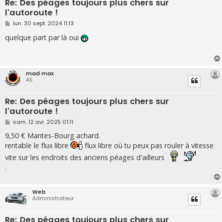
Re: Des péages toujours plus chers sur
l'autoroute !
M
lun. 30 sept. 2024 11:13
e
s
quelque part par là oui
s
a
g
e
mad max
AS
Re: Des péages toujours plus chers sur
l'autoroute !
M
sam. 12 avr. 2025 01:11
e
s
9,50 € Mantes-Bourg achard.
s
rentable le flux libre
flux libre où tu peux pas rouler à vitesse
a
g
vite sur les endroits des anciens péages d'ailleurs
e
.
Web
Administrateur
Re: Des péages toujours plus chers sur