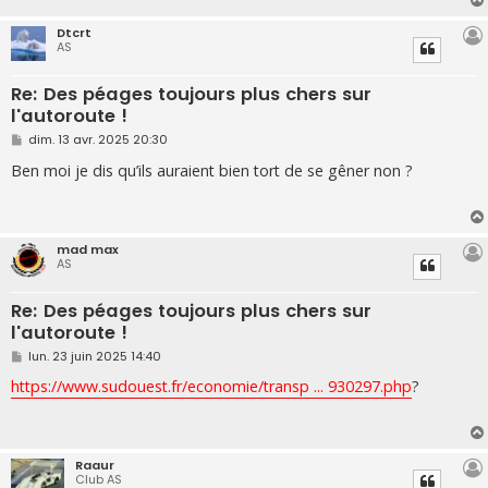
Dtcrt
AS
Re: Des péages toujours plus chers sur
l'autoroute !
M
dim. 13 avr. 2025 20:30
e
s
Ben moi je dis qu’ils auraient bien tort de se gêner non ?
s
a
g
e
mad max
AS
Re: Des péages toujours plus chers sur
l'autoroute !
M
lun. 23 juin 2025 14:40
e
s
https://www.sudouest.fr/economie/transp ... 930297.php
?
s
a
g
e
Raaur
Club AS