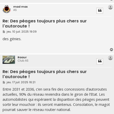
e
mad max
AS
Re: Des péages toujours plus chers sur
l'autoroute !
M
jeu. 10 juil. 2025 19:09
e
s
des génies.
s
a
g
e
Raaur
Club AS
Re: Des péages toujours plus chers sur
l'autoroute !
M
jeu. 17 juil. 2025 16:21
e
s
Entre 2031 et 2036, c’en sera fini des concessions d’autoroutes
s
actuelles, 90% du réseau reviendra dans le giron de l’Etat. Les
a
g
automobilistes qui espéraient la disparition des péages peuvent
e
sortir leur mouchoir : ils seront maintenus. Consolation, le magot
pourrait sauver le réseau routier national.