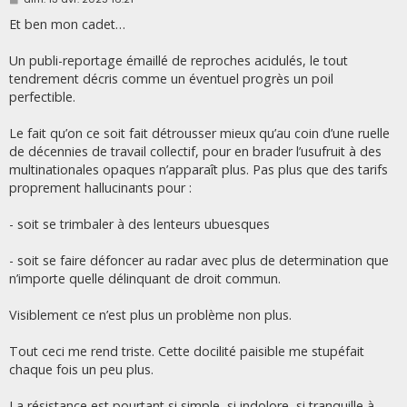
e
s
Et ben mon cadet…
s
a
g
Un publi-reportage émaillé de reproches acidulés, le tout
e
tendrement décris comme un éventuel progrès un poil
perfectible.
Le fait qu’on ce soit fait détrousser mieux qu’au coin d’une ruelle
de décennies de travail collectif, pour en brader l’usufruit à des
multinationales opaques n’apparaît plus. Pas plus que des tarifs
proprement hallucinants pour :
- soit se trimbaler à des lenteurs ubuesques
- soit se faire défoncer au radar avec plus de determination que
n’importe quelle délinquant de droit commun.
Visiblement ce n’est plus un problème non plus.
Tout ceci me rend triste. Cette docilité paisible me stupéfait
chaque fois un peu plus.
La résistance est pourtant si simple, si indolore, si tranquille à