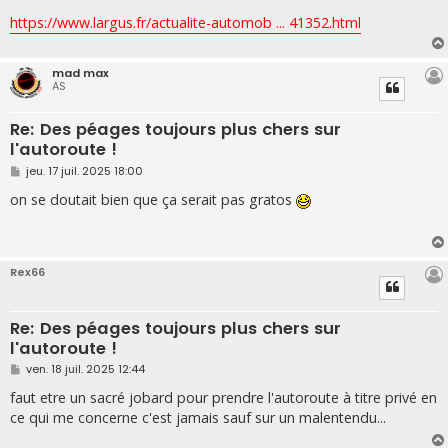
https://www.largus.fr/actualite-automob ... 41352.html
mad max
AS
Re: Des péages toujours plus chers sur
l'autoroute !
M
jeu. 17 juil. 2025 18:00
e
s
on se doutait bien que ça serait pas gratos
s
a
g
e
Rex66
Re: Des péages toujours plus chers sur
l'autoroute !
M
ven. 18 juil. 2025 12:44
e
s
faut etre un sacré jobard pour prendre l'autoroute à titre privé en
s
ce qui me concerne c'est jamais sauf sur un malentendu...
a
g
e