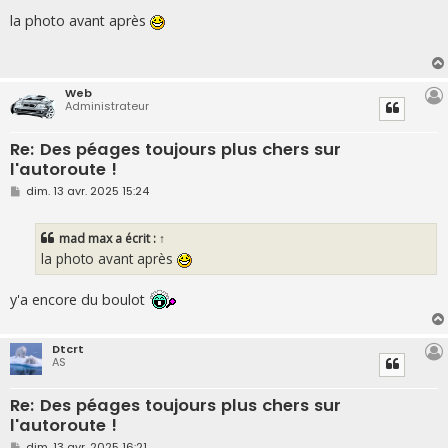
e
s
la photo avant après
s
a
g
e
Web
Administrateur
Re: Des péages toujours plus chers sur
l'autoroute !
M
dim. 13 avr. 2025 15:24
e
s
s
mad max
a écrit :
↑
a
g
la photo avant après
e
y'a encore du boulot
Dtcrt
AS
Re: Des péages toujours plus chers sur
l'autoroute !
M
dim. 13 avr. 2025 16:21