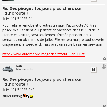
Re: Des péages toujours plus chers sur
l'autoroute !
M
jeu. 10 juil. 2025 16:21
e
s
Pour refaire l'enrobé et d'autres travaux, l'autoroute A6, très
s
prisée des Parisiens qui partent en vacances dans le Sud de la
a
g
France en voiture, sera totalement fermée pendant deux
e
semaines en plein mois de juillet. Elle restera malgré tout ouverte
uniquement le week-end, mais avec un sacré bazar en prévision.
https://www.automobile-magazine.fr/tout ... en-juillet
Web
Administrateur
Re: Des péages toujours plus chers sur
l'autoroute !
M
jeu. 10 juil. 2025 16:43
e
s
super timing
s
a
g