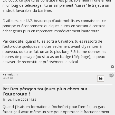
Du coup, ce que tu as constaté n'est probablement ni une erreur
ni un bug de télépéage : tu as simplement "cassé" le trajet à un
endroit favorable du barème.
D'ailleurs, sur l'A7, beaucoup d'automobilistes connaissent ce
principe et économisent quelques euros en sortant à certains
échangeurs puis en reprenant immédiatement l'autoroute.
Par curiosité, quand tu es sorti à Cavaillon, tu es ressorti de
l'autoroute quelques minutes seulement avant d'y rentrer à
nouveau, ou tu as fait un arrêt plus long ? Si tu me donnes les
heures de passage (ou si tu as un badge télépéage), je peux
essayer de reconstituer précisément le calcul.
kermit_11
Club AS
Re: Des péages toujours plus chers sur
l'autoroute !
M
jeu. 4 juin 2026 14:32
e
s
Quand j'étais en formation a Rochefort pour l'armée, un gars
s
faisait ça il avait même un site pour optimiser le fractionnement
a