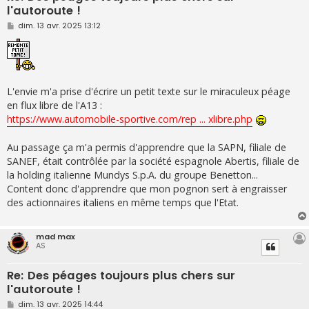
l'autoroute !
M
dim. 13 avr. 2025 13:12
e
s
s
a
g
e
L'envie m'a prise d'écrire un petit texte sur le miraculeux péage
en flux libre de l'A13 :
https://www.automobile-sportive.com/rep ... xlibre.php
Au passage ça m'a permis d'apprendre que la SAPN, filiale de
SANEF, était contrôlée par la société espagnole Abertis, filiale de
la holding italienne Mundys S.p.A. du groupe Benetton...
Content donc d'apprendre que mon pognon sert à engraisser
des actionnaires italiens en même temps que l'Etat.
mad max
AS
Re: Des péages toujours plus chers sur
l'autoroute !
M
dim. 13 avr. 2025 14:44