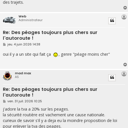
g
des trajets.
e
Web
Administrateur
Re: Des péages toujours plus chers sur
l'autoroute !
M
jeu. 4 juin 2026 14:38
e
s
oui il y a un site qui fait ça
, genre "péage moins cher"
s
a
g
e
mad max
AS
Re: Des péages toujours plus chers sur
l'autoroute !
M
ven. 31 juil. 2026 10:25
e
s
j'adore la tva a 20% sur les peages.
s
la sécurité routière est vachement une cause nationale.
a
g
curieux de savoir s'il y a deja eu la moindre proposition de loi
e
pour enlever la tva des peages.