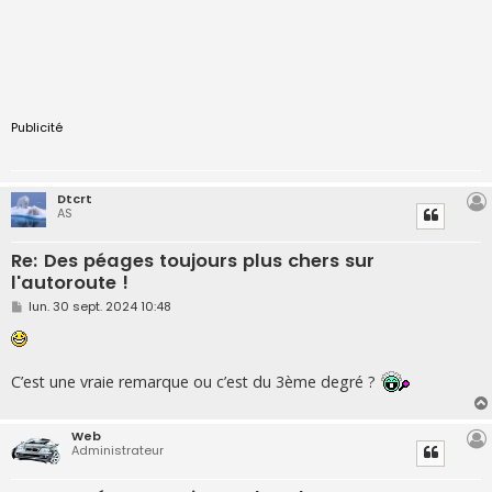
Publicité
Dtcrt
AS
Re: Des péages toujours plus chers sur
l'autoroute !
M
lun. 30 sept. 2024 10:48
e
s
s
a
g
C’est une vraie remarque ou c’est du 3ème degré ?
e
Web
Administrateur