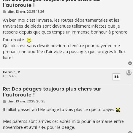
l'autoroute !
M
dim. 13 avr. 2025 18:36
e
s
Ah ben moi c'est l'inverse, les routes départementales et les
s
traversées de bleds sont devenues tellement infectes que je
a
g
ressens depuis quelques temps un immense bonheur à prendre
e
l'autoroute
Qui plus est sans devoir ouvrir ma fenêtre pour payer en me
prenant une bouffée d'air vicié au passage, quel progrès le flux
libre !
kermit_11
Club AS
Re: Des péages toujours plus chers sur
l'autoroute !
M
dim. 13 avr. 2025 20:25
e
s
Il fallait passer au télé-péage tu vois plus ce que tu payes
s
a
g
Mes parents sont arrivés cet après-midi pour la semaine entre
e
novembre et avril +4€ pour le péage.