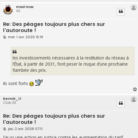
mad max
AS
Re: Des péages toujours plus chers sur
l'autoroute !
M
mer. 1 avr. 2026 15:19
e
s
s
a
g
les investissements nécessaires à la restitution du réseau à
e
l’État, à partir de 2031, font peser le risque d’une prochaine
flambée des prix.
ils sont forts
kermit_11
Club AS
Re: Des péages toujours plus chers sur
l'autoroute !
M
jeu. 2 avr. 2026 07:11
e
s
J’ai vu une action en justice contre les augmentation du tarif