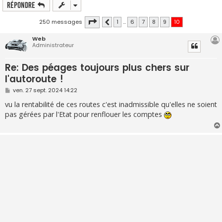
Répondre
Page
10
sur
10
250 messages
1
…
6
7
8
9
10
Précédente
Web
Administrateur
Re: Des péages toujours plus chers sur
l'autoroute !
M
ven. 27 sept. 2024 14:22
e
s
vu la rentabilité de ces routes c'est inadmissible qu'elles ne soient
s
pas gérées par l'Etat pour renflouer les comptes
a
g
e