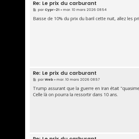
Re: Le prix du carburant
M
par
Cypr-21
»
mar. 10 mars 2026 08:54
e
s
Baisse de 10% du prix du baril cette nuit, allez les p
s
a
g
e
Re: Le prix du carburant
M
par
Web
»
mar. 10 mars 2026 08:57
e
s
Trump assurant que la guerre en Iran était "quasimen
s
Celle là on pourra la ressortir dans 10 ans.
a
g
e
Re: Le prix du carburant