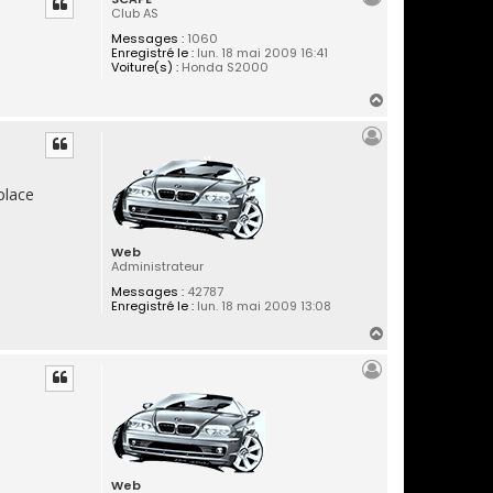
Club AS
t
Messages :
1060
Enregistré le :
lun. 18 mai 2009 16:41
Voiture(s) :
Honda S2000
H
a
u
t
place
Web
Administrateur
Messages :
42787
Enregistré le :
lun. 18 mai 2009 13:08
H
a
u
t
Web