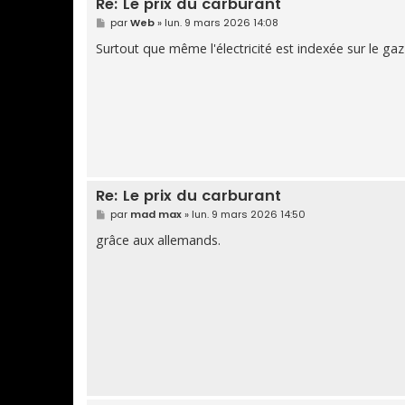
Re: Le prix du carburant
M
par
Web
»
lun. 9 mars 2026 14:08
e
s
Surtout que même l'électricité est indexée sur le gaz a
s
a
g
e
Re: Le prix du carburant
M
par
mad max
»
lun. 9 mars 2026 14:50
e
s
grâce aux allemands.
s
a
g
e