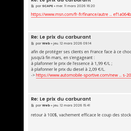
M
par
SCAPE
»
mer. 11 mars 2026 16:20
e
s
https://www.msn.com/fr-fr/finance/autre ... ef1a064
s
a
g
e
Re: Le prix du carburant
M
par
Web
»
jeu. 12 mars 2026 09:14
e
s
afin de protéger ses clients en France face à ce ch
s
jusqu’à fin mars, en s’engageant :
a
g
à plafonner le prix de l’essence à 1,99 €/L ;
e
à plafonner le prix du diesel à 2,09 €/L.
->
https://www.automobile-sportive.com/new ... s-2
Re: Le prix du carburant
M
par
Web
»
jeu. 12 mars 2026 15:41
e
s
retour à 100$, vachement efficace le coup des stock
s
a
g
e