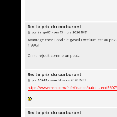
Re: Le prix du carburant
M
par
Serge87
»
ven. 13 mars 2026 18:51
e
s
Avantage chez Total : le gasoil Excellium est au prix
s
1.99€/l
a
g
e
On se réjouit comme on peut...
Re: Le prix du carburant
M
par
SCAPE
»
sam. 14 mars 2026 15:37
e
s
https://www.msn.com/fr-fr/finance/autre ... ecd5607
s
a
g
e
Re: Le prix du carburant