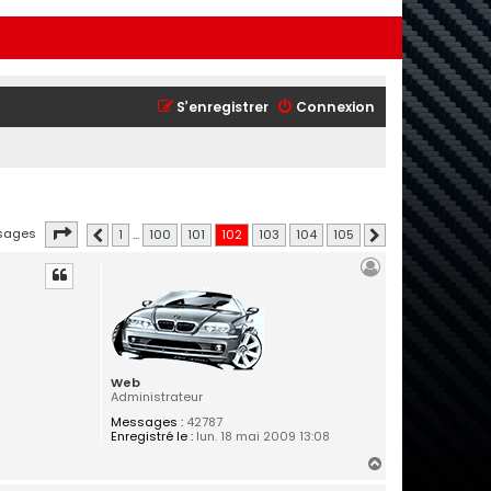
S’enregistrer
Connexion
Page
102
sur
105
sages
1
…
100
101
102
103
104
105
Précédente
Suivante
Web
Administrateur
Messages :
42787
Enregistré le :
lun. 18 mai 2009 13:08
H
a