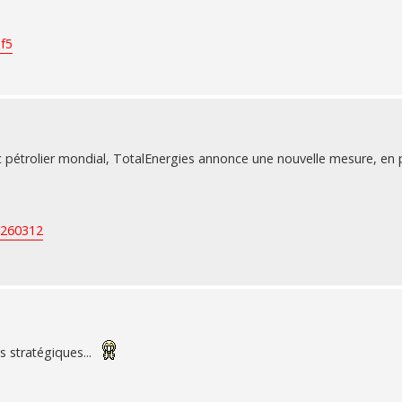
bf5
oc pétrolier mondial, TotalEnergies annonce une nouvelle mesure, en 
0260312
s stratégiques...