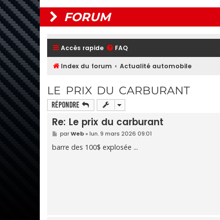
FORUM
Accès rapide
FAQ
Index du forum
Actualité automobile
LE PRIX DU CARBURANT
Répondre
Re: Le prix du carburant
M
par
Web
»
lun. 9 mars 2026 09:01
e
s
barre des 100$ explosée ...
s
a
g
e