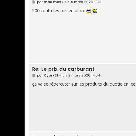
M
par
mad max
»
lun. 9 mars 2026 11:49
e
s
500 contrôles mis en place
s
a
g
e
Re: Le prix du carburant
M
par
Cypr-21
»
lun. 9 mars 2026 14:04
e
s
ça va se répercuter sur les produits du quotidien, ce s
s
a
g
e