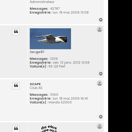
Administrateur
Messages :
42787
Enregistré le :
lun. 18 mai 2009 13:08
H
a
u
t
Serge87
Messages :
1209
Enregistré le :
ven. 13 janv. 2012 13:08
Voiture(s) :
RS Q3 Perf
H
a
SCAPE
u
Club AS
t
Messages :
1060
Enregistré le :
lun. 18 mai 2009 16:41
Voiture(s) :
Honda S2000
H
a
u