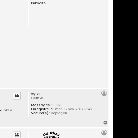
Publicité
u
t
Sylkill
Club AS
Messages :
8972
a sera
Enregistré le :
mer. 15 nov. 2017 13:42
Voiture(s) :
Déplaçoir
H
a
u