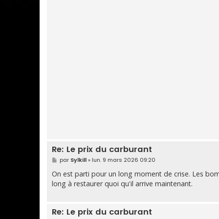
Re: Le prix du carburant
M
par
Sylkill
»
lun. 9 mars 2026 09:20
e
s
On est parti pour un long moment de crise. Les bom
s
long à restaurer quoi qu'il arrive maintenant.
a
g
e
Re: Le prix du carburant