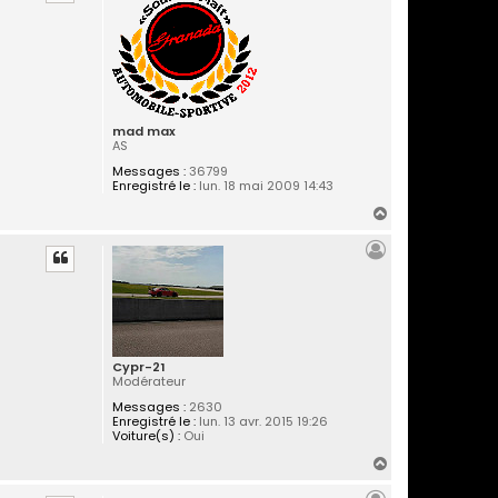
t
mad max
AS
Messages :
36799
Enregistré le :
lun. 18 mai 2009 14:43
H
a
u
t
Cypr-21
Modérateur
Messages :
2630
Enregistré le :
lun. 13 avr. 2015 19:26
Voiture(s) :
Oui
H
a