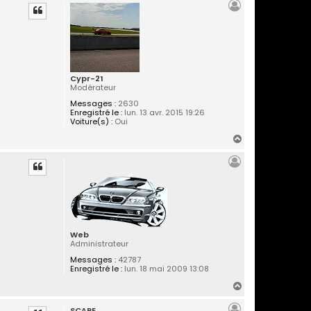
u
t
Cypr-21
Modérateur
Messages :
2630
Enregistré le :
lun. 13 avr. 2015 19:26
Voiture(s) :
Oui
H
a
u
t
Web
Administrateur
Messages :
42787
Enregistré le :
lun. 18 mai 2009 13:08
H
a
SCAPE
u