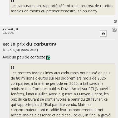
a
g
Les carburants ont rapporté «80 millions d’euros» de recettes
e
fiscales en moins au premier trimestre, selon Bercy
kermit_11
Club AS
Re: Le prix du carburant
M
lun. 6 juil. 2026 08:24
e
s
Avec un peu de contexte
s
a
g
e
Les recettes fiscales liées aux carburants ont baissé de plus
de 80 millions d'euros sur les six premiers mois de 2026
comparées à la même période en 2025, a fait savoir le
ministre des Comptes publics David Amiel sur RTL(Nouvelle
fenêtre), lundi 6 juillet. Avec la guerre au Moyen-Orient, les
prix du carburant se sont envolés à partir du 28 février, ce
qui rapporte plus à l'Etat par litre vendu. Mais les
consommateurs ont modifié leur comportement et ont
acheté moins d'essence et de diesel, ce qui, in fine, a grevé