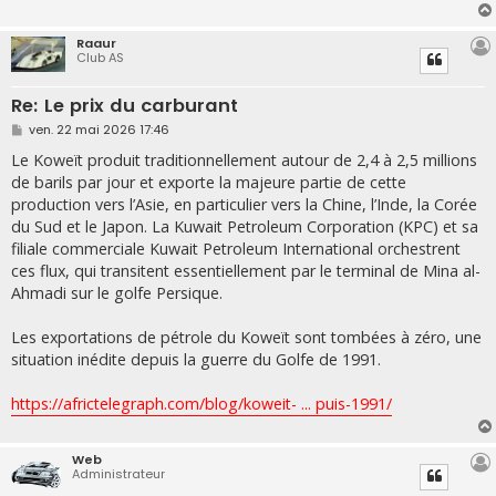
g
e
Raaur
Club AS
Re: Le prix du carburant
M
ven. 22 mai 2026 17:46
e
s
Le Koweït produit traditionnellement autour de 2,4 à 2,5 millions
s
de barils par jour et exporte la majeure partie de cette
a
g
production vers l’Asie, en particulier vers la Chine, l’Inde, la Corée
e
du Sud et le Japon. La Kuwait Petroleum Corporation (KPC) et sa
filiale commerciale Kuwait Petroleum International orchestrent
ces flux, qui transitent essentiellement par le terminal de Mina al-
Ahmadi sur le golfe Persique.
Les exportations de pétrole du Koweït sont tombées à zéro, une
situation inédite depuis la guerre du Golfe de 1991.
https://africtelegraph.com/blog/koweit- ... puis-1991/
Web
Administrateur