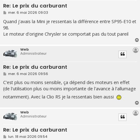
Re: Le prix du carburant
M
mer. 6 mai 2026 09:03
e
s
Quand j'avais la Mini je ressentais la différence entre SP95-E10 et
s
98.
a
g
Le moteur d'origine Chrysler se comportait pas du tout pareil
e
Web
Administrateur
Re: Le prix du carburant
M
mer. 6 mai 2026 09:56
e
s
C'est plus ou moins sensible, ça dépend des moteurs en effet
s
(de l'utilisation plus ou moins importante de l'avance à l'allumage
a
g
notamment). Avec la Clio RS je la ressentais bien aussi
e
Web
Administrateur
Re: Le prix du carburant
M
lun. 18 mai 2026 09:54