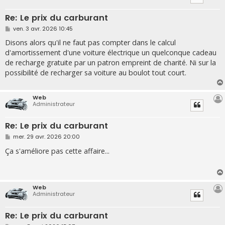
Re: Le prix du carburant
M
ven. 3 avr. 2026 10:45
e
s
Disons alors qu'il ne faut pas compter dans le calcul
s
d'amortissement d'une voiture électrique un quelconque cadeau
a
g
de recharge gratuite par un patron empreint de charité. Ni sur la
e
possibilité de recharger sa voiture au boulot tout court.
Web
Administrateur
Re: Le prix du carburant
M
mer. 29 avr. 2026 20:00
e
s
Ça s'améliore pas cette affaire...
s
a
g
e
Web
Administrateur
Re: Le prix du carburant