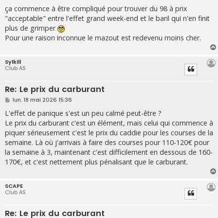
e
s
ça commence à être compliqué pour trouver du 98 à prix
s
"acceptable" entre l'effet grand week-end et le baril qui n'en finit
a
g
plus de grimper
e
Pour une raison inconnue le mazout est redevenu moins cher.
Sylkill
Club AS
Re: Le prix du carburant
M
lun. 18 mai 2026 15:36
e
s
L'effet de panique s'est un peu calmé peut-être ?
s
Le prix du carburant c'est un élément, mais celui qui commence à
a
g
piquer sérieusement c'est le prix du caddie pour les courses de la
e
semaine. Là où j'arrivais à faire des courses pour 110-120€ pour
la semaine à 3, maintenant c'est difficilement en dessous de 160-
170€, et c'est nettement plus pénalisant que le carburant.
SCAPE
Club AS
Re: Le prix du carburant