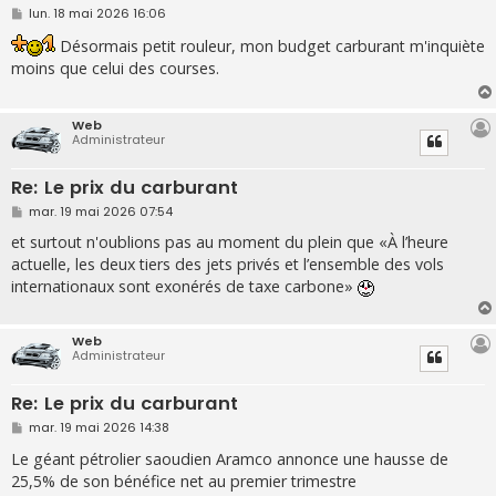
M
lun. 18 mai 2026 16:06
e
s
Désormais petit rouleur, mon budget carburant m'inquiète
s
moins que celui des courses.
a
g
e
Web
Administrateur
Re: Le prix du carburant
M
mar. 19 mai 2026 07:54
e
s
et surtout n'oublions pas au moment du plein que «À l’heure
s
actuelle, les deux tiers des jets privés et l’ensemble des vols
a
g
internationaux sont exonérés de taxe carbone»
e
Web
Administrateur
Re: Le prix du carburant
M
mar. 19 mai 2026 14:38
e
s
Le géant pétrolier saoudien Aramco annonce une hausse de
s
25,5% de son bénéfice net au premier trimestre
a