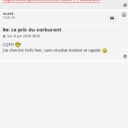
SCAPE
Club AS
Re: Le prix du carburant
M
lun. 6 juil. 2026 18:20
e
s
CQFD
s
J'ai cherché l'info hier, sans résultat évident et rapide.
a
g
e