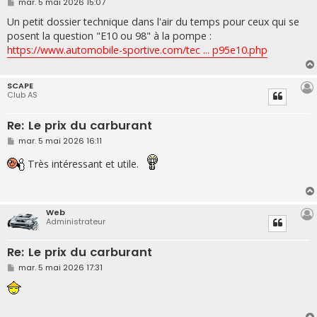
M
mar. 5 mai 2026 15:07
e
s
Un petit dossier technique dans l'air du temps pour ceux qui se
s
posent la question "E10 ou 98" à la pompe :
a
g
https://www.automobile-sportive.com/tec ... p95e10.php
e
SCAPE
Club AS
Re: Le prix du carburant
M
mar. 5 mai 2026 16:11
e
s
Très intéressant et utile.
s
a
g
e
Web
Administrateur
Re: Le prix du carburant
M
mar. 5 mai 2026 17:31
e
s
s
a
g