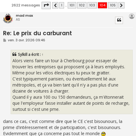
Page
104
sur
105
2622 messages
1
…
101
102
103
104
105
Précédente
Suivante
mad max
AS
Re: Le prix du carburant
M
ven. 3 avr. 2026 09:46
e
s
s
Sylkill
a écrit :
↑
a
g
Alors viens faire un tour à Cherbourg pour essayer de
e
trouver les entreprises qui proposent ça à leurs employés.
Même pour les vélos électriques tu peux te gratter.
C'est typiquement parisien, ou éventuellement lié aux
métropoles, et ça va bien tant qu'il n'y a pas plus d'une
dizaine de voitures à charger.
Quand il y aura 100 ou 150 demandeurs, ça m'étonnerait
que l'employeur fasse installer autant de points de recharge,
surtout si c'est une pme.
dans ce cas, c'est comme dire que le CE c'est bisounours, la
prime d'intéressement et de participation, c'est bisounours.
Evidemment que ça concerne pas tout le monde