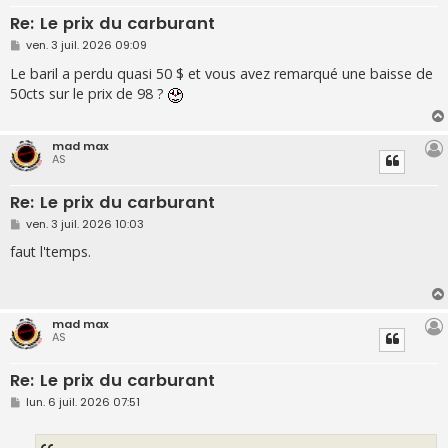
Re: Le prix du carburant
M
ven. 3 juil. 2026 09:09
e
s
Le baril a perdu quasi 50 $ et vous avez remarqué une baisse de
s
50cts sur le prix de 98 ?
a
g
e
mad max
AS
Re: Le prix du carburant
M
ven. 3 juil. 2026 10:03
e
s
faut l'temps.
s
a
g
e
mad max
AS
Re: Le prix du carburant
M
lun. 6 juil. 2026 07:51
e
s
s