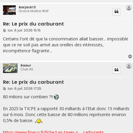
e
Barjack13
Grand Maître WAF
Re: Le prix du carburant
M
lun. 6 juil. 2026 15:15
e
s
Certains l'ont dit que la consommation allait baisser... impossible
s
que ce ne soit pas arrivé aux oreilles des intéressés,
a
g
incompétence flagrante...
e
Raaur
Club AS
Re: Le prix du carburant
M
lun. 6 juil. 2026 17:25
e
s
80 milions sur combien ?!!
s
a
g
En 2025 la TICPE a rapporté 30 milliards à l'Etat donc 15 milliards
e
sur 6 mois. Donc cette baisse de 80 millions représente environ
0,5% de baisse.
https://www.fipeco.fr/fiche/Les-taxes-s ... carburants