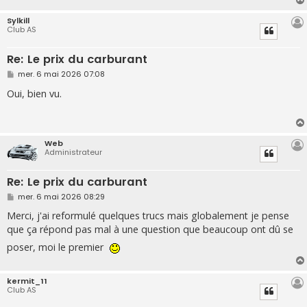
e
Sylkill
Club AS
Re: Le prix du carburant
M
mer. 6 mai 2026 07:08
e
s
Oui, bien vu.
s
a
g
e
Web
Administrateur
Re: Le prix du carburant
M
mer. 6 mai 2026 08:29
e
s
Merci, j'ai reformulé quelques trucs mais globalement je pense
s
que ça répond pas mal à une question que beaucoup ont dû se
a
g
poser, moi le premier
e
kermit_11
Club AS