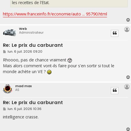
les recettes de l'Etat.
https://www.franceinfo.fr/economie/auto ... 95790.html
Web
Administrateur
Re: Le prix du carburant
M
lun. 6 juil. 2026 09:20
e
s
Rhoooo, pas de chance vraiment
s
Mais alors comment vont-ils faire pour s'en sortir si tout le
a
g
monde achète un VE ?
e
mad max
AS
Re: Le prix du carburant
M
lun. 6 juil. 2026 10:36
e
s
intelligence crasse.
s
a
g