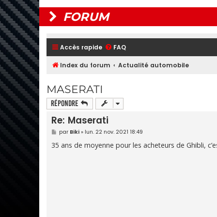
FORUM
Accès rapide
FAQ
Index du forum
Actualité automobile
MASERATI
Répondre
Re: Maserati
M
par
Biki
»
lun. 22 nov. 2021 18:49
e
s
35 ans de moyenne pour les acheteurs de Ghibli, c’
s
a
g
e