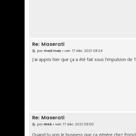
e
Re: Maserati
M
par
mad max
»
ven. 17 déc. 2021 08:24
e
s
J'ai appris hier que ça a été fait sous l'impulsion de 
s
a
g
e
Re: Maserati
M
par
Web
»
ven. 17 déc. 2021 09:00
e
s
Quand tu vois le business que ça génère chez Porsche
s