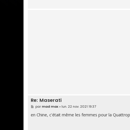
Re: Maserati
M
par
mad max
»
lun. 22 nov. 2021 19:37
e
s
en Chine, c'était même les femmes pour la Quattro
s
a
g
e