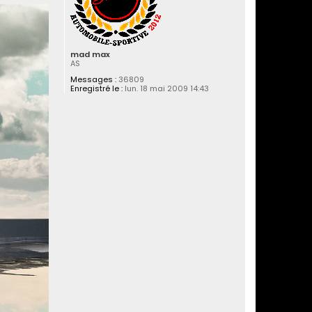
mad max
AS
Messages :
36809
Enregistré le :
lun. 18 mai 2009 14:43