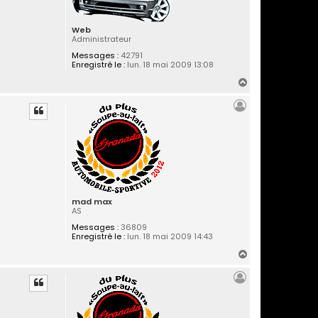
Web
Administrateur
Messages :
42791
Enregistré le :
lun. 18 mai 2009 13:08
H
a
u
t
mad max
AS
Messages :
36809
Enregistré le :
lun. 18 mai 2009 14:43
H
a
u
t