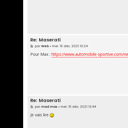
Re: Maserati
M
par
Web
»
mer. 15 déc. 2021 10:24
e
s
Pour Max :
https://www.automobile-sportive.com/ne
s
a
g
e
Re: Maserati
M
par
mad max
»
mer. 15 déc. 2021 13:44
e
s
Je vais lire
s
a
g