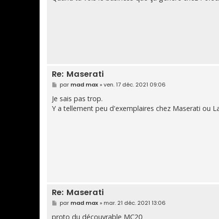
a
g
e
Re: Maserati
M
par
mad max
»
ven. 17 déc. 2021 09:06
e
s
Je sais pas trop.
s
Y a tellement peu d'exemplaires chez Maserati ou L
a
g
e
Re: Maserati
M
par
mad max
»
mar. 21 déc. 2021 13:06
e
s
proto du découvrable MC20