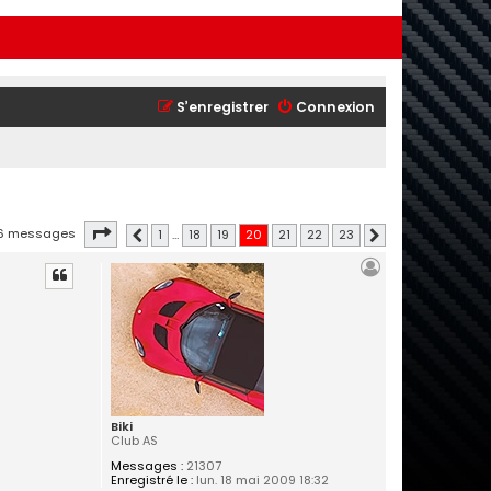
S’enregistrer
Connexion
Page
20
sur
23
6 messages
1
…
18
19
20
21
22
23
Précédente
Suivante
Biki
Club AS
Messages :
21307
Enregistré le :
lun. 18 mai 2009 18:32