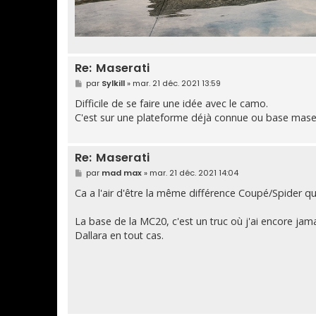
Re: Maserati
M
par
Sylkill
»
mar. 21 déc. 2021 13:59
e
s
Difficile de se faire une idée avec le camo.
s
C'est sur une plateforme déjà connue ou base maser
a
g
e
Re: Maserati
M
par
mad max
»
mar. 21 déc. 2021 14:04
e
s
Ca a l'air d'être la même différence Coupé/Spider qu
s
a
g
La base de la MC20, c'est un truc où j'ai encore jama
e
Dallara en tout cas.