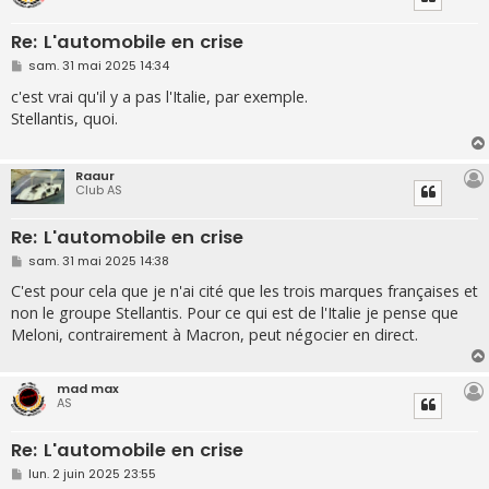
Re: L'automobile en crise
M
sam. 31 mai 2025 14:34
e
s
c'est vrai qu'il y a pas l'Italie, par exemple.
s
Stellantis, quoi.
a
g
e
Raaur
Club AS
Re: L'automobile en crise
M
sam. 31 mai 2025 14:38
e
s
C'est pour cela que je n'ai cité que les trois marques françaises et
s
non le groupe Stellantis. Pour ce qui est de l'Italie je pense que
a
g
Meloni, contrairement à Macron, peut négocier en direct.
e
mad max
AS
Re: L'automobile en crise
M
lun. 2 juin 2025 23:55
e