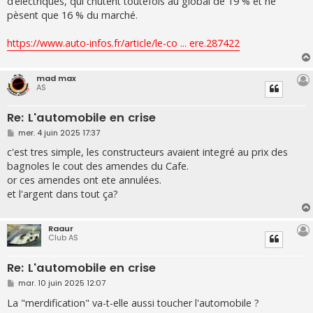
d’électriques, qui chutent toutefois au global de 19 % et ne
pèsent que 16 % du marché.
https://www.auto-infos.fr/article/le-co ... ere.287422
mad max
AS
Re: L'automobile en crise
M
mer. 4 juin 2025 17:37
e
s
c'est tres simple, les constructeurs avaient integré au prix des
s
bagnoles le cout des amendes du Cafe.
a
g
or ces amendes ont ete annulées.
e
et l'argent dans tout ça?
Raaur
Club AS
Re: L'automobile en crise
M
mar. 10 juin 2025 12:07
e
s
La "merdification" va-t-elle aussi toucher l'automobile ?
s