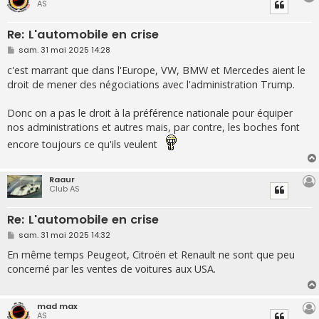
AS
Re: L'automobile en crise
M
sam. 31 mai 2025 14:28
e
s
c'est marrant que dans l'Europe, VW, BMW et Mercedes aient le
s
droit de mener des négociations avec l'administration Trump.
a
g
e
Donc on a pas le droit à la préférence nationale pour équiper
nos administrations et autres mais, par contre, les boches font
encore toujours ce qu'ils veulent
Raaur
Club AS
Re: L'automobile en crise
M
sam. 31 mai 2025 14:32
e
s
En même temps Peugeot, Citroën et Renault ne sont que peu
s
concerné par les ventes de voitures aux USA.
a
g
e
mad max
AS