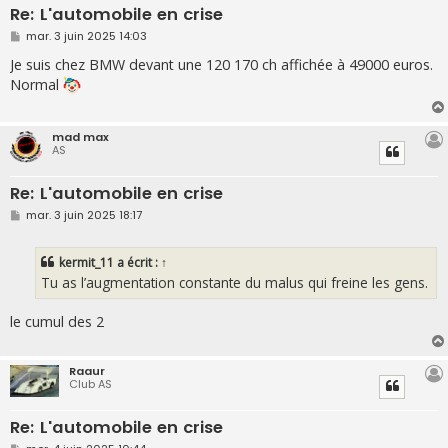
Re: L'automobile en crise
M
mar. 3 juin 2025 14:03
e
s
Je suis chez BMW devant une 120 170 ch affichée à 49000 euros.
s
Normal
a
g
e
mad max
AS
Re: L'automobile en crise
M
mar. 3 juin 2025 18:17
e
s
s
kermit_11
a écrit :
↑
a
g
Tu as l’augmentation constante du malus qui freine les gens.
e
le cumul des 2
Raaur
Club AS
Re: L'automobile en crise