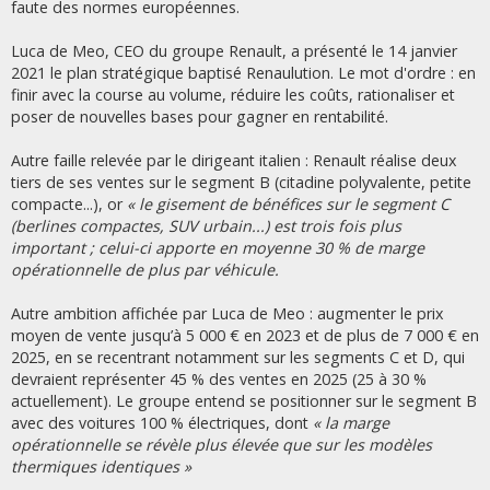
g
faute des normes européennes.
e
Luca de Meo, CEO du groupe Renault, a présenté le 14 janvier
2021 le plan stratégique baptisé Renaulution. Le mot d'ordre : en
finir avec la course au volume, réduire les coûts, rationaliser et
poser de nouvelles bases pour gagner en rentabilité.
Autre faille relevée par le dirigeant italien : Renault réalise deux
tiers de ses ventes sur le segment B (citadine polyvalente, petite
compacte...), or
« le gisement de bénéfices sur le segment C
(berlines compactes, SUV urbain...) est trois fois plus
important ; celui-ci apporte en moyenne 30 % de marge
opérationnelle de plus par véhicule.
Autre ambition affichée par Luca de Meo : augmenter le prix
moyen de vente jusqu’à 5 000 € en 2023 et de plus de 7 000 € en
2025, en se recentrant notamment sur les segments C et D, qui
devraient représenter 45 % des ventes en 2025 (25 à 30 %
actuellement). Le groupe entend se positionner sur le segment B
avec des voitures 100 % électriques, dont
« la marge
opérationnelle se révèle plus élevée que sur les modèles
thermiques identiques »