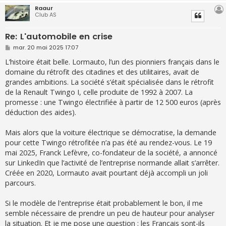
Raaur
Club AS
Re: L'automobile en crise
M
mar. 20 mai 2025 17:07
e
s
L’histoire était belle. Lormauto, l’un des pionniers français dans le
s
domaine du rétrofit des citadines et des utilitaires, avait de
a
g
grandes ambitions. La société s’était spécialisée dans le rétrofit
e
de la Renault Twingo I, celle produite de 1992 à 2007. La
promesse : une Twingo électrifiée à partir de 12 500 euros (après
déduction des aides).
Mais alors que la voiture électrique se démocratise, la demande
pour cette Twingo rétrofitée n’a pas été au rendez-vous. Le 19
mai 2025, Franck Lefèvre, co-fondateur de la société, a annoncé
sur LinkedIn que l’activité de l’entreprise normande allait s’arrêter.
Créée en 2020, Lormauto avait pourtant déjà accompli un joli
parcours.
Si le modèle de l'entreprise était probablement le bon, il me
semble nécessaire de prendre un peu de hauteur pour analyser
la situation. Et je me pose une question : les Français sont-ils