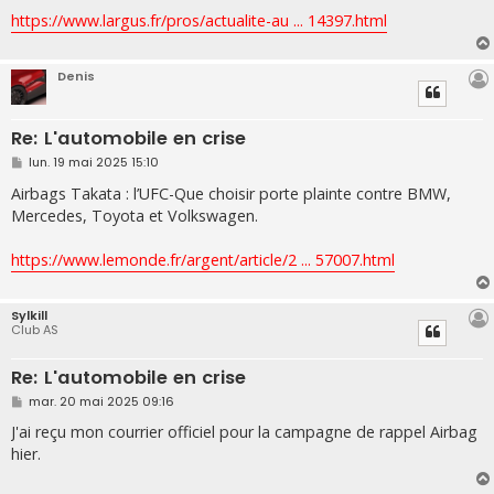
https://www.largus.fr/pros/actualite-au ... 14397.html
Denis
Re: L'automobile en crise
M
lun. 19 mai 2025 15:10
e
s
Airbags Takata : l’UFC-Que choisir porte plainte contre BMW,
s
Mercedes, Toyota et Volkswagen.
a
g
e
https://www.lemonde.fr/argent/article/2 ... 57007.html
Sylkill
Club AS
Re: L'automobile en crise
M
mar. 20 mai 2025 09:16
e
s
J'ai reçu mon courrier officiel pour la campagne de rappel Airbag
s
hier.
a
g
e