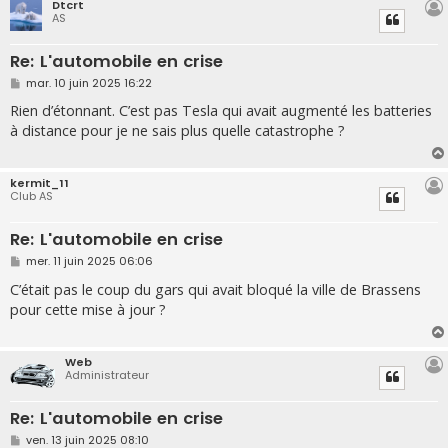
Dtcrt
AS
Re: L'automobile en crise
M
mar. 10 juin 2025 16:22
e
s
Rien d’étonnant. C’est pas Tesla qui avait augmenté les batteries
s
à distance pour je ne sais plus quelle catastrophe ?
a
g
e
kermit_11
Club AS
Re: L'automobile en crise
M
mer. 11 juin 2025 06:06
e
s
C’était pas le coup du gars qui avait bloqué la ville de Brassens
s
pour cette mise à jour ?
a
g
e
Web
Administrateur
Re: L'automobile en crise
M
ven. 13 juin 2025 08:10