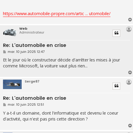
a
g
e
https://www.automobile-propre.com/artic ... utomobile/
Web
Administrateur
Re: L'automobile en crise
M
mar. 10 juin 2025 12:47
e
s
Et le jour où le constructeur décide d'arrêter les mises à jour
s
comme Microsoft, la voiture vaut plus rien...
a
g
e
Serge87
Re: L'automobile en crise
M
mar. 10 juin 2025 12:51
e
s
Y a-t-il un domaine, dont l'informatique est devenu le coeur
s
d'activité, qui n'est pas pris cette direction ?
a
g
e