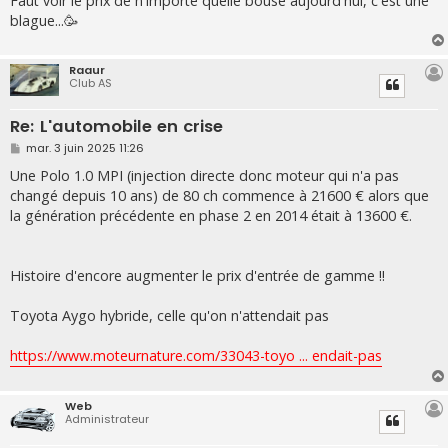
Faut voir le prix de n'importe quelle bouse aujourd'hui, c'est une
e
blague...🥳
Raaur
Club AS
Re: L'automobile en crise
M
mar. 3 juin 2025 11:26
e
s
Une Polo 1.0 MPI (injection directe donc moteur qui n'a pas
s
changé depuis 10 ans) de 80 ch commence à 21600 € alors que
a
g
la génération précédente en phase 2 en 2014 était à 13600 €.
e
Histoire d'encore augmenter le prix d'entrée de gamme !!
Toyota Aygo hybride, celle qu'on n'attendait pas
https://www.moteurnature.com/33043-toyo ... endait-pas
Web
Administrateur