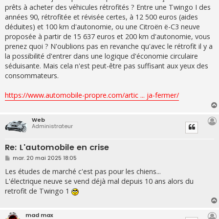
prêts à acheter des véhicules rétrofités ? Entre une Twingo I des
années 90, rétrofitée et révisée certes, à 12 500 euros (aides
déduites) et 100 km d'autonomie, ou une Citroën ë-C3 neuve
proposée à partir de 15 637 euros et 200 km d'autonomie, vous
prenez quoi ? N'oublions pas en revanche qu'avec le rétrofit il y a
la possibilité d'entrer dans une logique d'économie circulaire
séduisante. Mais cela n'est peut-être pas suffisant aux yeux des
consommateurs.
https://www.automobile-propre.com/artic ... ja-fermer/
Web
Administrateur
Re: L'automobile en crise
M
mar. 20 mai 2025 18:05
e
s
Les études de marché c'est pas pour les chiens...
s
L'électrique neuve se vend déjà mal depuis 10 ans alors du
a
g
retrofit de Twingo 1
e
mad max