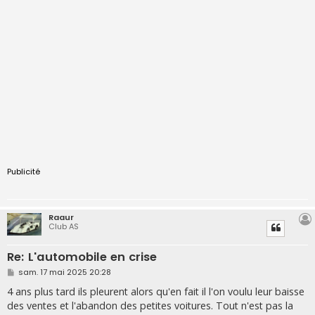
Publicité
Raaur
Club AS
Re: L'automobile en crise
M
sam. 17 mai 2025 20:28
e
s
4 ans plus tard ils pleurent alors qu'en fait il l'on voulu leur baisse
s
des ventes et l'abandon des petites voitures. Tout n'est pas la
a