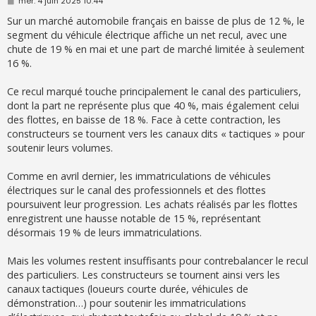
M
mer. 4 juin 2025 10:44
e
s
Sur un marché automobile français en baisse de plus de 12 %, le
s
segment du véhicule électrique affiche un net recul, avec une
a
g
chute de 19 % en mai et une part de marché limitée à seulement
e
16 %.
Ce recul marqué touche principalement le canal des particuliers,
dont la part ne représente plus que 40 %, mais également celui
des flottes, en baisse de 18 %. Face à cette contraction, les
constructeurs se tournent vers les canaux dits « tactiques » pour
soutenir leurs volumes.
Comme en avril dernier, les immatriculations de véhicules
électriques sur le canal des professionnels et des flottes
poursuivent leur progression. Les achats réalisés par les flottes
enregistrent une hausse notable de 15 %, représentant
désormais 19 % de leurs immatriculations.
Mais les volumes restent insuffisants pour contrebalancer le recul
des particuliers. Les constructeurs se tournent ainsi vers les
canaux tactiques (loueurs courte durée, véhicules de
démonstration…) pour soutenir les immatriculations