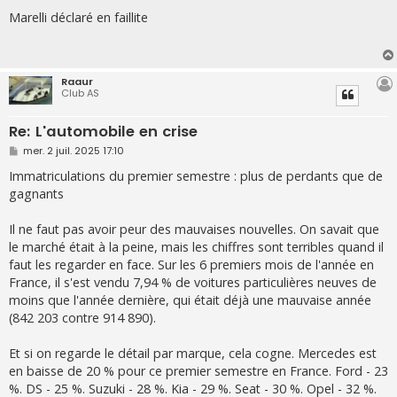
e
s
Marelli déclaré en faillite
s
a
g
e
Raaur
Club AS
Re: L'automobile en crise
M
mer. 2 juil. 2025 17:10
e
s
Immatriculations du premier semestre : plus de perdants que de
s
gagnants
a
g
e
Il ne faut pas avoir peur des mauvaises nouvelles. On savait que
le marché était à la peine, mais les chiffres sont terribles quand il
faut les regarder en face. Sur les 6 premiers mois de l'année en
France, il s'est vendu 7,94 % de voitures particulières neuves de
moins que l'année dernière, qui était déjà une mauvaise année
(842 203 contre 914 890).
Et si on regarde le détail par marque, cela cogne. Mercedes est
en baisse de 20 % pour ce premier semestre en France. Ford - 23
%. DS - 25 %. Suzuki - 28 %. Kia - 29 %. Seat - 30 %. Opel - 32 %.