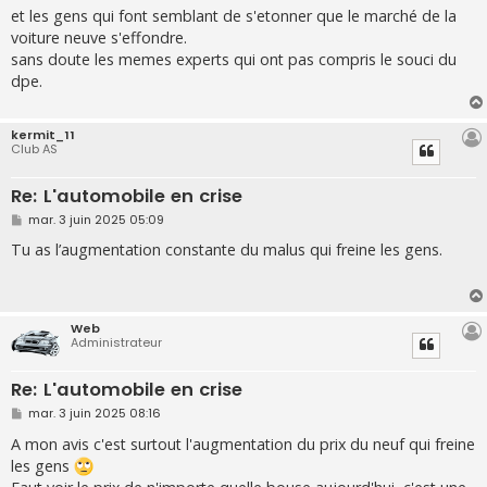
s
et les gens qui font semblant de s'etonner que le marché de la
s
voiture neuve s'effondre.
a
g
sans doute les memes experts qui ont pas compris le souci du
e
dpe.
kermit_11
Club AS
Re: L'automobile en crise
M
mar. 3 juin 2025 05:09
e
s
Tu as l’augmentation constante du malus qui freine les gens.
s
a
g
e
Web
Administrateur
Re: L'automobile en crise
M
mar. 3 juin 2025 08:16
e
s
A mon avis c'est surtout l'augmentation du prix du neuf qui freine
s
les gens
a
g