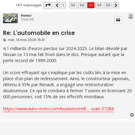
Page
57
sur
59
1471 messages
1
…
55
56
57
58
59
Précédente
Suivante
Raaur
Club AS
Re: L'automobile en crise
M
mer. 14 mai 2025 16:31
e
s
4,1 milliards d'euros perdus sur 2024-2025. Le bilan dévoilé par
s
Nissan ce 13 mai fait froid dans le dos. Presque autant que la
a
g
perte record de 1999-2000.
e
Un score effrayant qui s'explique par les coûts liés à la mise en
place d'un plan de redressement. Ainsi, le constructeur japonais,
détenu à 35% par Renault, a engagé une restructuration
douloureuse. Ce qui le conduira à fermer 7 usines en licenciant 20
000 personnes, soit 15% de ses effectifs mondiaux.
https://www.auto-moto.com/business/mill ... ssan-57284