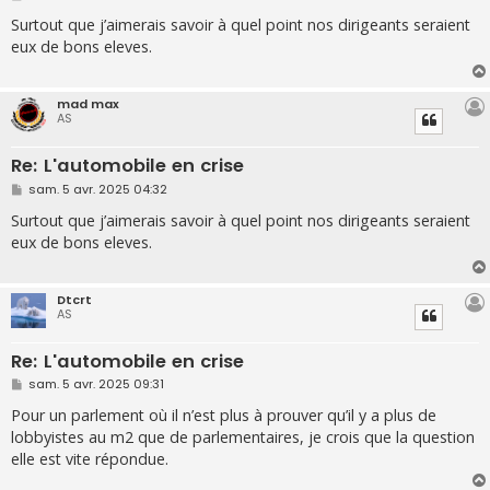
e
s
Surtout que j’aimerais savoir à quel point nos dirigeants seraient
s
eux de bons eleves.
a
g
e
mad max
AS
Re: L'automobile en crise
M
sam. 5 avr. 2025 04:32
e
s
Surtout que j’aimerais savoir à quel point nos dirigeants seraient
s
eux de bons eleves.
a
g
e
Dtcrt
AS
Re: L'automobile en crise
M
sam. 5 avr. 2025 09:31
e
s
Pour un parlement où il n’est plus à prouver qu’il y a plus de
s
lobbyistes au m2 que de parlementaires, je crois que la question
a
g
elle est vite répondue.
e