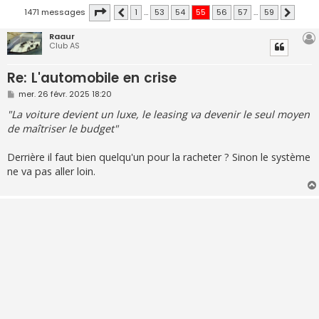
Page
55
sur
59
1471 messages
1
…
53
54
55
56
57
…
59
Précédente
Suivante
Raaur
Club AS
Re: L'automobile en crise
M
mer. 26 févr. 2025 18:20
e
s
"La voiture devient un luxe, le leasing va devenir le seul moyen
s
de maîtriser le budget"
a
g
e
Derrière il faut bien quelqu'un pour la racheter ? Sinon le système
ne va pas aller loin.