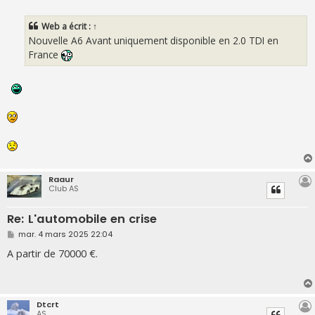
e
s
s
Web
a écrit :
↑
a
g
Nouvelle A6 Avant uniquement disponible en 2.0 TDI en
e
France
Raaur
Club AS
Re: L'automobile en crise
M
mar. 4 mars 2025 22:04
e
s
A partir de 70000 €.
s
a
g
e
Dtcrt
AS