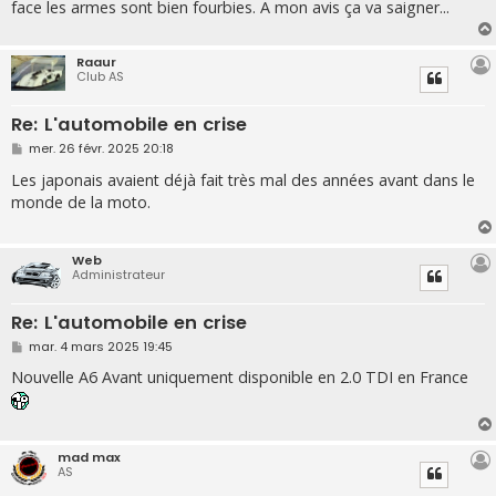
face les armes sont bien fourbies. A mon avis ça va saigner...
Raaur
Club AS
Re: L'automobile en crise
M
mer. 26 févr. 2025 20:18
e
s
Les japonais avaient déjà fait très mal des années avant dans le
s
monde de la moto.
a
g
e
Web
Administrateur
Re: L'automobile en crise
M
mar. 4 mars 2025 19:45
e
s
Nouvelle A6 Avant uniquement disponible en 2.0 TDI en France
s
a
g
e
mad max
AS