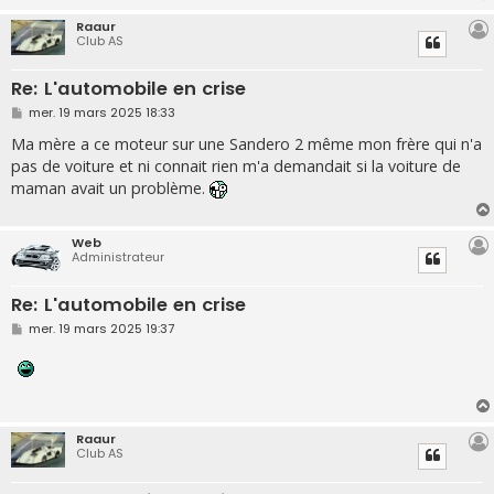
Raaur
Club AS
Re: L'automobile en crise
M
mer. 19 mars 2025 18:33
e
s
Ma mère a ce moteur sur une Sandero 2 même mon frère qui n'a
s
pas de voiture et ni connait rien m'a demandait si la voiture de
a
g
maman avait un problème.
e
Web
Administrateur
Re: L'automobile en crise
M
mer. 19 mars 2025 19:37
e
s
s
a
g
e
Raaur
Club AS