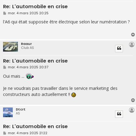
Re: L'automobile en crise
M
mar. 4 mars 2025 20:25
e
s
l'A6 qui était supposée être électrique selon leur numérotation ?
s
a
g
e
Raaur
Club AS
Re: L'automobile en crise
M
mar. 4 mars 2025 20:37
e
s
Oui mais ...
s
a
g
Je ne voudrais pas travailler dans le service marketing des
e
constructeurs auto actuellement !!
Dtcrt
AS
Re: L'automobile en crise
M
mar. 4 mars 2025 21:22