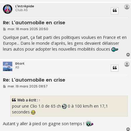
L'intrépide
Club AS
Re: L'automobile en crise
M
mar. 18 mars 2025 20:50
e
s
Quelque part, ça fait parti des politiques voulues en France et en
s
Europe... Dans le monde d'après, les gens devaient délaisser
a
g
leurs autos pour adopter les nouvelles mobilités douces
e
Dtcrt
AS
Re: L'automobile en crise
M
mer. 19 mars 2025 08:57
e
s
s
Web
a écrit :
↑
a
g
pour une Clio 1.0 de 65 ch
0 à 100 km/h en 17,1
e
secondes
Autant y aller à pied on gagne son temps !