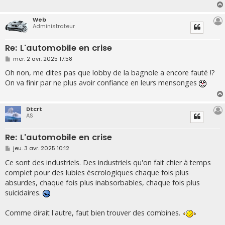
Web
Administrateur
Re: L'automobile en crise
M
mer. 2 avr. 2025 17:58
e
s
Oh non, me dites pas que lobby de la bagnole a encore fauté !?
s
On va finir par ne plus avoir confiance en leurs mensonges
a
g
e
Dtcrt
AS
Re: L'automobile en crise
M
jeu. 3 avr. 2025 10:12
e
s
Ce sont des industriels. Des industriels qu'on fait chier à temps
s
complet pour des lubies éscrologiques chaque fois plus
a
g
absurdes, chaque fois plus inabsorbables, chaque fois plus
e
suicidaires.
Comme dirait l'autre, faut bien trouver des combines.