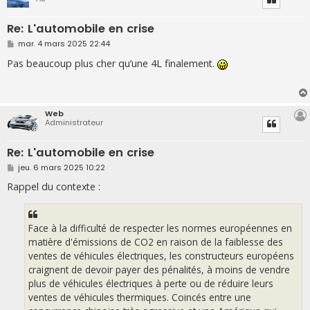
Re: L'automobile en crise
M
mar. 4 mars 2025 22:44
e
s
Pas beaucoup plus cher qu’une 4L finalement.
s
a
g
e
Web
Administrateur
Re: L'automobile en crise
M
jeu. 6 mars 2025 10:22
e
s
Rappel du contexte :
s
a
g
e
Face à la difficulté de respecter les normes européennes en
matière d'émissions de CO2 en raison de la faiblesse des
ventes de véhicules électriques, les constructeurs européens
craignent de devoir payer des pénalités, à moins de vendre
plus de véhicules électriques à perte ou de réduire leurs
ventes de véhicules thermiques. Coincés entre une