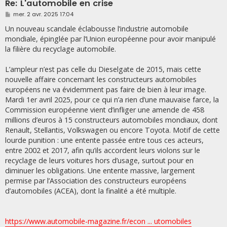
Re: L'automobile en crise
M
mer. 2 avr. 2025 17:04
e
s
Un nouveau scandale éclabousse l’industrie automobile
s
mondiale, épinglée par l’Union européenne pour avoir manipulé
a
g
la filière du recyclage automobile.
e
L’ampleur n’est pas celle du Dieselgate de 2015, mais cette
nouvelle affaire concernant les constructeurs automobiles
européens ne va évidemment pas faire de bien à leur image.
Mardi 1er avril 2025, pour ce qui n’a rien d’une mauvaise farce, la
Commission européenne vient d’infliger une amende de 458
millions d’euros à 15 constructeurs automobiles mondiaux, dont
Renault, Stellantis, Volkswagen ou encore Toyota. Motif de cette
lourde punition : une entente passée entre tous ces acteurs,
entre 2002 et 2017, afin qu’ils accordent leurs violons sur le
recyclage de leurs voitures hors d’usage, surtout pour en
diminuer les obligations. Une entente massive, largement
permise par l’Association des constructeurs européens
d’automobiles (ACEA), dont la finalité a été multiple.
https://www.automobile-magazine.fr/econ ... utomobiles