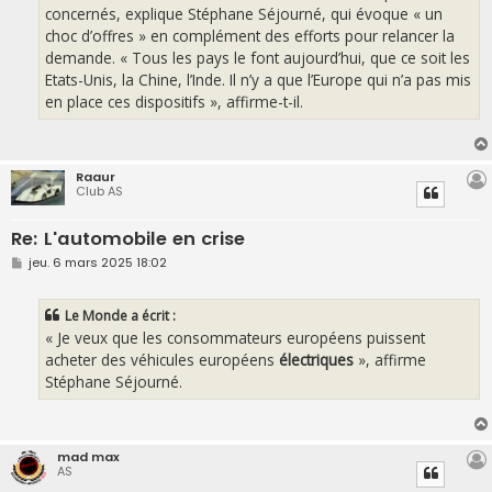
concernés, explique Stéphane Séjourné, qui évoque « un
choc d’offres » en complément des efforts pour relancer la
demande. « Tous les pays le font aujourd’hui, que ce soit les
Etats-Unis, la Chine, l’Inde. Il n’y a que l’Europe qui n’a pas mis
en place ces dispositifs », affirme-t-il.
Raaur
Club AS
Re: L'automobile en crise
M
jeu. 6 mars 2025 18:02
e
s
s
Le Monde a écrit :
a
g
« Je veux que les consommateurs européens puissent
e
acheter des véhicules européens
électriques
», affirme
Stéphane Séjourné.
mad max
AS