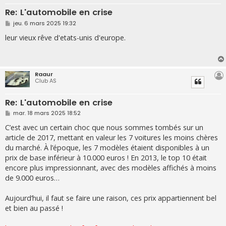
Re: L'automobile en crise
M
jeu. 6 mars 2025 19:32
e
s
leur vieux rêve d'etats-unis d'europe.
s
a
g
e
Raaur
Club AS
Re: L'automobile en crise
M
mar. 18 mars 2025 18:52
e
s
C’est avec un certain choc que nous sommes tombés sur un
s
article de 2017, mettant en valeur les 7 voitures les moins chères
a
g
du marché. À l’époque, les 7 modèles étaient disponibles à un
e
prix de base inférieur à 10.000 euros ! En 2013, le top 10 était
encore plus impressionnant, avec des modèles affichés à moins
de 9.000 euros…
Aujourd’hui, il faut se faire une raison, ces prix appartiennent bel
et bien au passé !