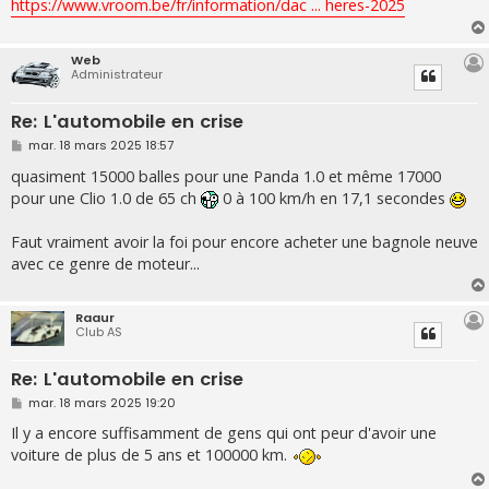
https://www.vroom.be/fr/information/dac ... heres-2025
Web
Administrateur
Re: L'automobile en crise
M
mar. 18 mars 2025 18:57
e
s
quasiment 15000 balles pour une Panda 1.0 et même 17000
s
pour une Clio 1.0 de 65 ch
0 à 100 km/h en 17,1 secondes
a
g
e
Faut vraiment avoir la foi pour encore acheter une bagnole neuve
avec ce genre de moteur...
Raaur
Club AS
Re: L'automobile en crise
M
mar. 18 mars 2025 19:20
e
s
Il y a encore suffisamment de gens qui ont peur d'avoir une
s
voiture de plus de 5 ans et 100000 km.
a
g
e