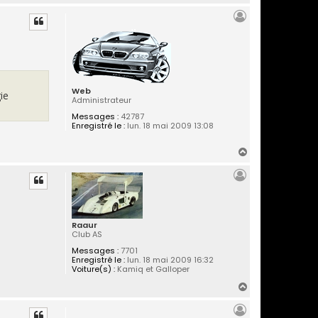
a
u
t
Web
ie
Administrateur
Messages :
42787
Enregistré le :
lun. 18 mai 2009 13:08
H
a
u
t
Raaur
Club AS
Messages :
7701
Enregistré le :
lun. 18 mai 2009 16:32
Voiture(s) :
Kamiq et Galloper
H
a
u