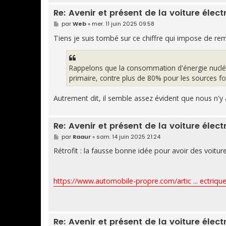
Re: Avenir et présent de la voiture élect
M
par
Web
»
mer. 11 juin 2025 09:58
e
s
Tiens je suis tombé sur ce chiffre qui impose de r
s
a
g
e
Rappelons que la consommation d'énergie nucl
primaire, contre plus de 80% pour les sources fos
Autrement dit, il semble assez évident que nous n'y 
Re: Avenir et présent de la voiture élect
M
par
Raaur
»
sam. 14 juin 2025 21:24
e
s
Rétrofit : la fausse bonne idée pour avoir des voitur
s
a
g
e
https://www.automobile-propre.com/artic ... ectrique
Re: Avenir et présent de la voiture élect