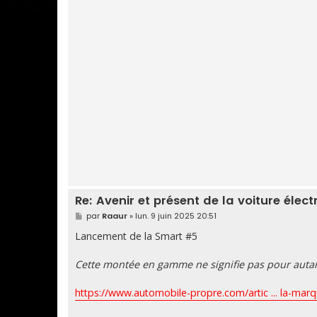
Re: Avenir et présent de la voiture élect
M
par
Raaur
»
lun. 9 juin 2025 20:51
e
s
Lancement de la Smart #5
s
a
g
Cette montée en gamme ne signifie pas pour auta
e
https://www.automobile-propre.com/artic ... la-marq