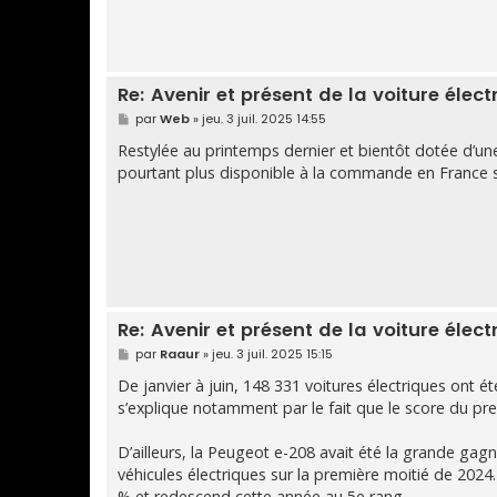
Re: Avenir et présent de la voiture élect
M
par
Web
»
jeu. 3 juil. 2025 14:55
e
s
Restylée au printemps dernier et bientôt dotée d’une
s
pourtant plus disponible à la commande en France 
a
g
e
Re: Avenir et présent de la voiture élect
M
par
Raaur
»
jeu. 3 juil. 2025 15:15
e
s
De janvier à juin, 148 331 voitures électriques ont 
s
s’explique notamment par le fait que le score du pre
a
g
e
D’ailleurs, la Peugeot e-208 avait été la grande gag
véhicules électriques sur la première moitié de 20
% et redescend cette année au 5e rang.