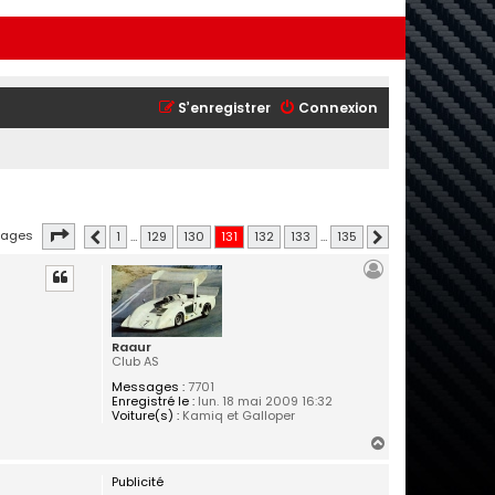
S’enregistrer
Connexion
Page
131
sur
135
sages
1
…
129
130
131
132
133
…
135
Précédente
Suivante
Raaur
Club AS
Messages :
7701
Enregistré le :
lun. 18 mai 2009 16:32
Voiture(s) :
Kamiq et Galloper
H
a
Publicité
u