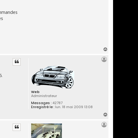
commandes
ès
H
a
u
t
6.
Web
Administrateur
Messages :
42787
Enregistré le :
lun. 18 mai 2009 13:08
H
a
u
t