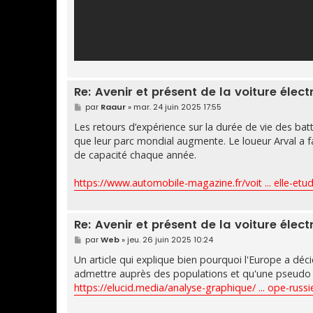
Re: Avenir et présent de la voiture élect
M
par
Raaur
»
mar. 24 juin 2025 17:55
e
s
Les retours d’expérience sur la durée de vie des batt
s
que leur parc mondial augmente. Le loueur Arval a fa
a
g
de capacité chaque année.
e
https://www.automobile-magazine.fr/voit ... elle-etu
Re: Avenir et présent de la voiture élect
M
par
Web
»
jeu. 26 juin 2025 10:24
e
s
Un article qui explique bien pourquoi l'Europe a déc
s
admettre auprès des populations et qu'une pseudo 
a
g
https://elucid.media/analyse-graphique/ ... ope-russi
e