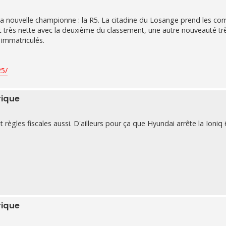
st la nouvelle championne : la R5. La citadine du Losange prend les 
est très nette avec la deuxième du classement, une autre nouveauté tr
 immatriculés.
25/
rique
règles fiscales aussi. D'ailleurs pour ça que Hyundai arrête la Ioniq 
rique