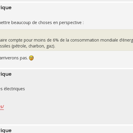
rique
emettre beaucoup de choses en perspective :
éaire compte pour moins de 6% de la consommation mondiale d’énerg
siles (pétrole, charbon, gaz).
arriverons pas.
rique
es électriques
s/
rique