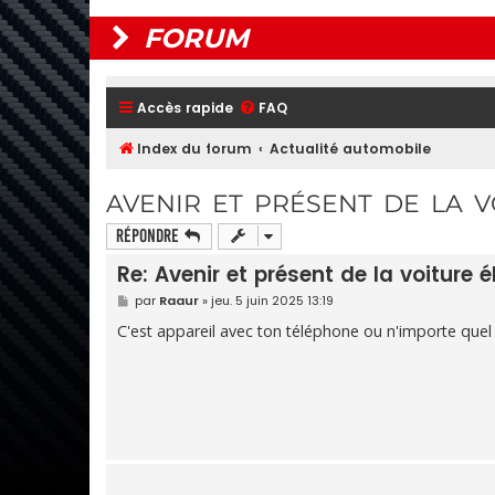
FORUM
Accès rapide
FAQ
Index du forum
Actualité automobile
AVENIR ET PRÉSENT DE LA V
Répondre
Re: Avenir et présent de la voiture é
M
par
Raaur
»
jeu. 5 juin 2025 13:19
e
s
C'est appareil avec ton téléphone ou n'importe quel 
s
a
g
e