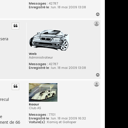
Messages :
42787
Enregistré le :
lun. 18 mai 2009 13:08
H
a
u
t
 sera
Web
Administrateur
Messages :
42787
Enregistré le :
lun. 18 mai 2009 13:08
H
a
u
t
recul
Raaur
Club AS
Messages :
7701
de
Enregistré le :
lun. 18 mai 2009 16:32
mment de 66
Voiture(s) :
Kamiq et Galloper