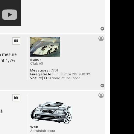
H
a
u
t
 à mesure
Raaur
ent 1,7%
Club AS
Messages :
7701
Enregistré le :
lun. 18 mai 2009 16:32
Voiture(s) :
Kamiq et Galloper
H
a
u
t
 à
Web
Administrateur