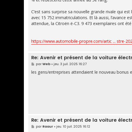
C’est sans surprise sa nouvelle grande rivale qui e
avec 15 752 immatriculations. Et là aussi, l’avance 
attendue, la Citroën ë-C3. 9 473 exemplaires ont été
https://www.automobile-propre.com/artic ... stre-20
Re: Avenir et présent de la voiture élect
M
par
Web
»
jeu. 3 juil. 2025 16:27
e
s
les gens/entreprises attendaient le nouveau bonus et 
s
a
g
e
Re: Avenir et présent de la voiture élect
M
par
Raaur
»
jeu. 10 juil. 2025 16:12
e