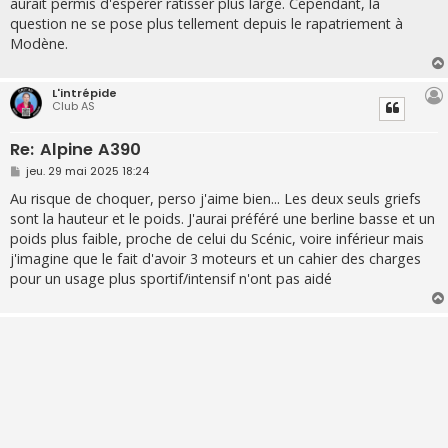
aurait permis d'espérer ratisser plus large. Cependant, la
question ne se pose plus tellement depuis le rapatriement à
Modène.
L'intrépide
Club AS
Re: Alpine A390
M
jeu. 29 mai 2025 18:24
e
s
Au risque de choquer, perso j'aime bien... Les deux seuls griefs
s
sont la hauteur et le poids. J'aurai préféré une berline basse et un
a
g
poids plus faible, proche de celui du Scénic, voire inférieur mais
e
j'imagine que le fait d'avoir 3 moteurs et un cahier des charges
pour un usage plus sportif/intensif n'ont pas aidé