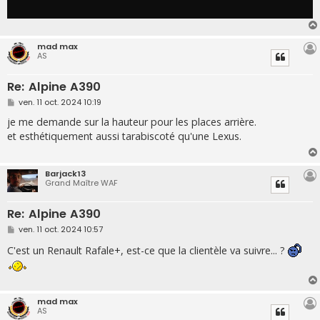
mad max
AS
Re: Alpine A390
M
ven. 11 oct. 2024 10:19
e
s
je me demande sur la hauteur pour les places arrière.
s
et esthétiquement aussi tarabiscoté qu'une Lexus.
a
g
e
Barjack13
Grand Maître WAF
Re: Alpine A390
M
ven. 11 oct. 2024 10:57
e
s
C'est un Renault Rafale+, est-ce que la clientèle va suivre... ?
s
a
g
e
mad max
AS