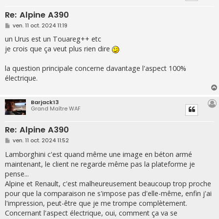
Re: Alpine A390
M
ven. 11 oct. 2024 11:19
e
s
un Urus est un Touareg++ etc
s
je crois que ça veut plus rien dire
a
g
e
la question principale concerne davantage l'aspect 100%
électrique.
Barjack13
Grand Maître WAF
Re: Alpine A390
M
ven. 11 oct. 2024 11:52
e
s
Lamborghini c'est quand même une image en béton armé
s
maintenant, le client ne regarde même pas la plateforme je
a
g
pense...
e
Alpine et Renault, c'est malheureusement beaucoup trop proche
pour que la comparaison ne s'impose pas d'elle-même, enfin j'ai
l'impression, peut-être que je me trompe complètement.
Concernant l'aspect électrique, oui, comment ça va se