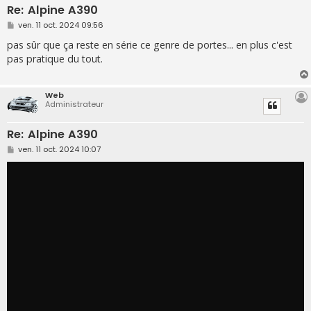
Re: Alpine A390
M
ven. 11 oct. 2024 09:56
e
s
pas sûr que ça reste en série ce genre de portes... en plus c'est
s
pas pratique du tout.
a
g
e
Web
Administrateur
Re: Alpine A390
M
ven. 11 oct. 2024 10:07
e
s
s
a
g
e