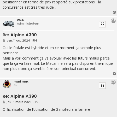
positionner en terme de prix rapporté aux prestations... la
concurrence est très très rude...
Web
Administrateur
Re: Alpine A390
M
ven. 11 oct. 2024 11:54
e
s
Oui le Rafale est hybride et en ce moment ça semble plus
s
pertinent...
a
g
Mais à voir comment ça va évoluer avec les futurs malus parce
e
que là ça va faire mal. Le Macan ne sera pas dispo en thermique
non plus donc ça semble être son principal concurrent.
mad max
AS
Re: Alpine A390
M
jeu. 6 mars 2025 07:20
e
s
Officialisation de l’utilisation de 2 moteurs à l’arrière
s
a