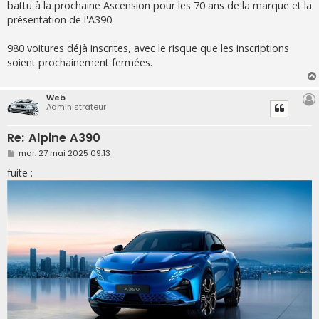
g
battu à la prochaine Ascension pour les 70 ans de la marque et la
e
présentation de l'A390.
980 voitures déjà inscrites, avec le risque que les inscriptions
soient prochainement fermées.
Web
Administrateur
Re: Alpine A390
M
mar. 27 mai 2025 09:13
e
s
fuite :
s
a
g
e