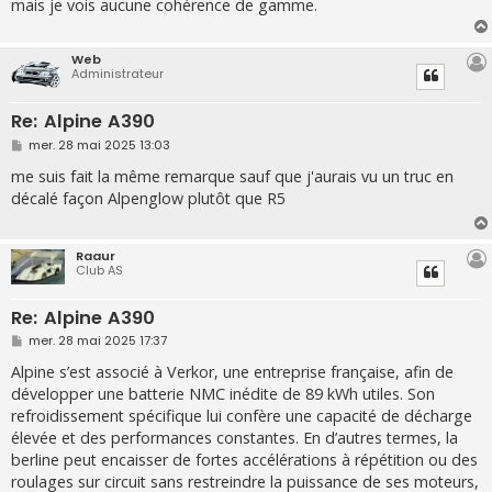
mais je vois aucune cohérence de gamme.
Web
Administrateur
Re: Alpine A390
M
mer. 28 mai 2025 13:03
e
s
me suis fait la même remarque sauf que j'aurais vu un truc en
s
décalé façon Alpenglow plutôt que R5
a
g
e
Raaur
Club AS
Re: Alpine A390
M
mer. 28 mai 2025 17:37
e
s
Alpine s’est associé à Verkor, une entreprise française, afin de
s
développer une batterie NMC inédite de 89 kWh utiles. Son
a
g
refroidissement spécifique lui confère une capacité de décharge
e
élevée et des performances constantes. En d’autres termes, la
berline peut encaisser de fortes accélérations à répétition ou des
roulages sur circuit sans restreindre la puissance de ses moteurs,