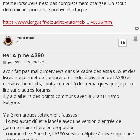
même lorsqu’elle n’est pas complètement chargée. Un atout
déterminant pour une sportive électrique.
https://www.largus.fr/actualite-automob ... 40536.html
mad max
AS
Re: Alpine A390
M
jeu. 29 mai 2025 17:08
e
s
avoir fait pas mal d'interviews dans le cadre des essais AS et des
s
livres me permet de comprendre l'industrialisation de l'A390 et
a
g
certains choix faits, contrairement à des remarques que je peux
e
lire sur d'autres forums.
Il y a d'ailleurs des points communs avec la GranTurismo
Folgore.
Y a 2 remarques totalement fausses :
- l'A390 aurait dû être lancée avec une version d'entrée de
gamme moins chère en propulsion
- comme chez Porsche, l'A390 servira à Alpine à développer une
gamme sportive