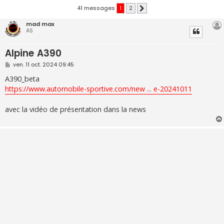
41 messages
1
2
Suivante
mad max
AS
Alpine A390
M
ven. 11 oct. 2024 09:45
e
s
A390_beta
s
https://www.automobile-sportive.com/new ... e-20241011
a
g
e
avec la vidéo de présentation dans la news