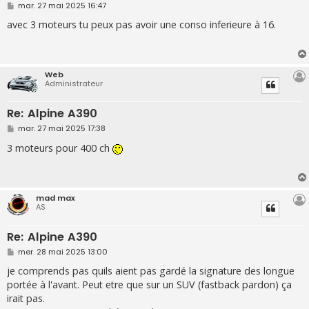
M
mar. 27 mai 2025 16:47
e
s
avec 3 moteurs tu peux pas avoir une conso inferieure à 16.
s
a
g
e
Web
Administrateur
Re: Alpine A390
M
mar. 27 mai 2025 17:38
e
s
3 moteurs pour 400 ch
s
a
g
e
mad max
AS
Re: Alpine A390
M
mer. 28 mai 2025 13:00
e
s
je comprends pas quils aient pas gardé la signature des longue
s
portée à l'avant. Peut etre que sur un SUV (fastback pardon) ça
a
g
irait pas.
e