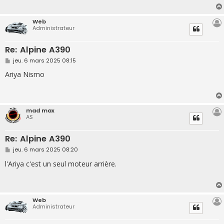
g
e
Web
Administrateur
Re: Alpine A390
M
jeu. 6 mars 2025 08:15
e
s
Ariya Nismo
s
a
g
e
mad max
AS
Re: Alpine A390
M
jeu. 6 mars 2025 08:20
e
s
l'Ariya c'est un seul moteur arrière.
s
a
g
e
Web
Administrateur