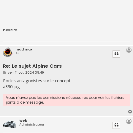
Publicité
mad max
AS
Re: Le sujet Alpine Cars
M
ven. 11 oct. 2024 09:49
e
s
Portes antagonistes sur le concept
s
a390.jpg
a
g
e
Vous n’avez pas les permissions nécessaires pour voir les fichiers
joints à ce message.
Web
Administrateur