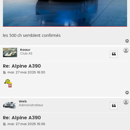
les 500 ch semblent confirmés
Raaur
Club AS
Re: Alpine A390
M
mar. 27 mai 2025 16:30
e
s
s
a
g
e
Web
Administrateur
Re: Alpine A390
M
mar. 27 mai 2025 16:36
e