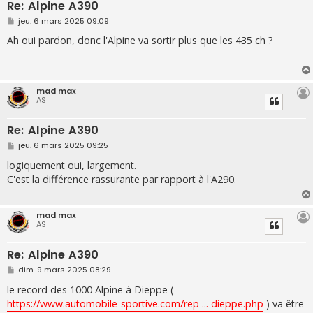
Re: Alpine A390
M
jeu. 6 mars 2025 09:09
e
s
Ah oui pardon, donc l'Alpine va sortir plus que les 435 ch ?
s
a
g
e
mad max
AS
Re: Alpine A390
M
jeu. 6 mars 2025 09:25
e
s
logiquement oui, largement.
s
C'est la différence rassurante par rapport à l'A290.
a
g
e
mad max
AS
Re: Alpine A390
M
dim. 9 mars 2025 08:29
e
s
le record des 1000 Alpine à Dieppe (
s
https://www.automobile-sportive.com/rep ... dieppe.php
) va être
a