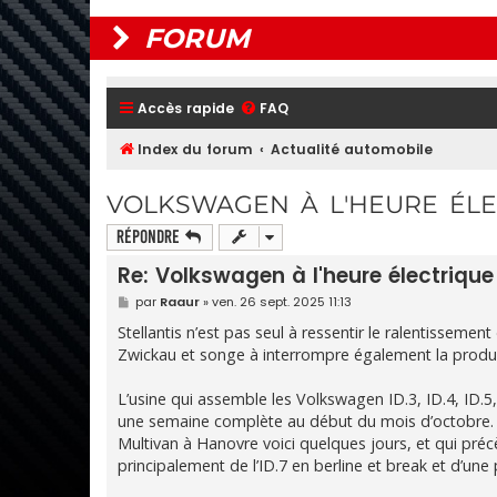
FORUM
Accès rapide
FAQ
Index du forum
Actualité automobile
VOLKSWAGEN À L'HEURE ÉLEC
Répondre
Re: Volkswagen à l'heure électrique
M
par
Raaur
»
ven. 26 sept. 2025 11:13
e
s
Stellantis n’est pas seul à ressentir le ralentisse
s
Zwickau et songe à interrompre également la produc
a
g
e
L’usine qui assemble les Volkswagen ID.3, ID.4, ID.
une semaine complète au début du mois d’octobre. Une
Multivan à Hanovre voici quelques jours, et qui pré
principalement de l’ID.7 en berline et break et d’une 