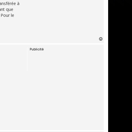
ransférée à
sant que
 Pour le
H
a
Publicité
u
t