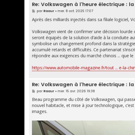
Re: Volkswagen à l'heure électrique : l
M
par
Raaur
»
mer. 8 oct. 2025 17:07
e
s
Après des milliards injectés dans sa filiale logiciel,
s
a
g
Volkswagen vient de confirmer une décision lourde d
e
seront équipés de la solution d’aide à la conduite 
symbolise un changement profond dans la stratégie lo
accumulé retards et difficultés. Ce partenariat s’in
répondre aux exigences du marché chinois ... que le
https://www.automobile-magazine.fr/tout ... e-la-chi
Re: Volkswagen à l'heure électrique : l
M
par
Raaur
»
mer. 15 avr. 2026 19:38
e
s
Beau programme du côté de Volkswagen, qui passe à 
s
nouvel habitacle, et mise à jour technologique, c’e
a
g
images.
e