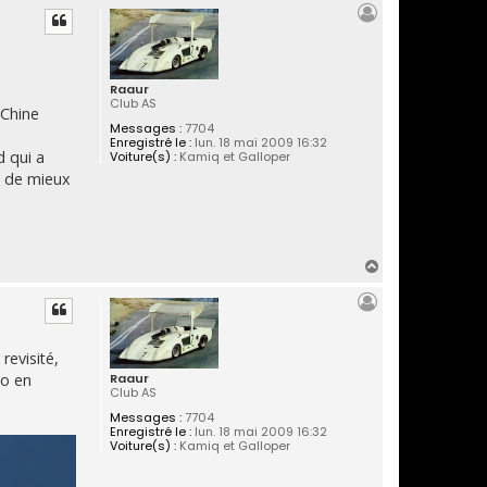
Raaur
Club AS
 Chine
Messages :
7704
e
Enregistré le :
lun. 18 mai 2009 16:32
d qui a
Voiture(s) :
Kamiq et Galloper
t de mieux
H
a
u
t
evisité,
Raaur
eo en
Club AS
Messages :
7704
Enregistré le :
lun. 18 mai 2009 16:32
Voiture(s) :
Kamiq et Galloper