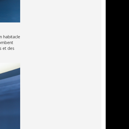
un habitacle
tombent
s et des