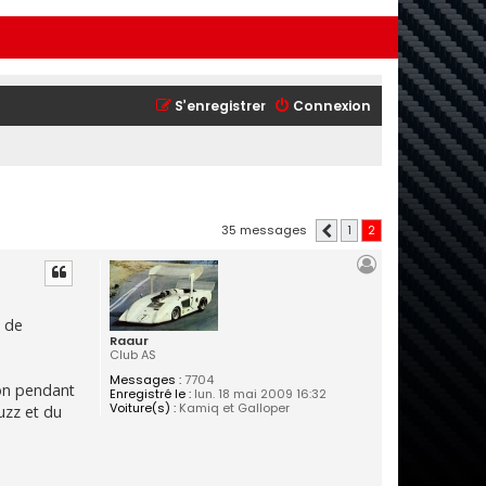
S’enregistrer
Connexion
35 messages
1
2
Précédente
e de
Raaur
Club AS
Messages :
7704
ion pendant
Enregistré le :
lun. 18 mai 2009 16:32
Voiture(s) :
Kamiq et Galloper
uzz et du