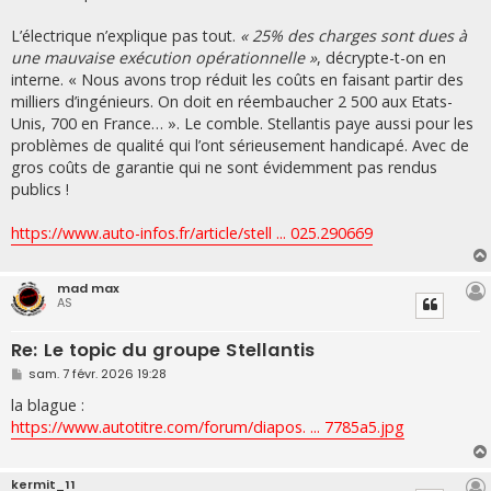
L’électrique n’explique pas tout.
« 25% des charges sont dues à
une mauvaise exécution opérationnelle »
, décrypte-t-on en
interne. « Nous avons trop réduit les coûts en faisant partir des
milliers d’ingénieurs. On doit en réembaucher 2 500 aux Etats-
Unis, 700 en France… ». Le comble. Stellantis paye aussi pour les
problèmes de qualité qui l’ont sérieusement handicapé. Avec de
gros coûts de garantie qui ne sont évidemment pas rendus
publics !
https://www.auto-infos.fr/article/stell ... 025.290669
mad max
AS
Re: Le topic du groupe Stellantis
M
sam. 7 févr. 2026 19:28
e
s
la blague :
s
https://www.autotitre.com/forum/diapos. ... 7785a5.jpg
a
g
e
kermit_11