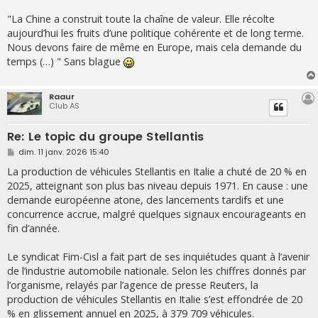
"La Chine a construit toute la chaîne de valeur. Elle récolte
aujourd’hui les fruits d’une politique cohérente et de long terme.
Nous devons faire de même en Europe, mais cela demande du
temps (…) " Sans blague
Raaur
Club AS
Re: Le topic du groupe Stellantis
M
dim. 11 janv. 2026 15:40
e
s
La production de véhicules Stellantis en Italie a chuté de 20 % en
s
2025, atteignant son plus bas niveau depuis 1971. En cause : une
a
g
demande européenne atone, des lancements tardifs et une
e
concurrence accrue, malgré quelques signaux encourageants en
fin d’année.
Le syndicat Fim-Cisl a fait part de ses inquiétudes quant à l’avenir
de l’industrie automobile nationale. Selon les chiffres donnés par
l’organisme, relayés par l’agence de presse Reuters, la
production de véhicules Stellantis en Italie s’est effondrée de 20
% en glissement annuel en 2025, à 379 709 véhicules.