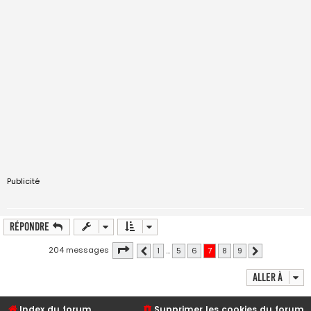
Publicité
Répondre
Page
7
sur
9
204 messages
1
…
5
6
7
8
9
Précédente
Suivante
Aller à
Index du forum
Supprimer les cookies du forum