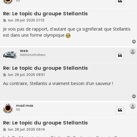
AS
Re: Le topic du groupe Stellantis
M
lun. 28 juil. 2025 07:13
e
s
Je vois pas de rapport, d'autant que ça signifierait que Stellantis
s
est dans une forme olympique
a
g
e
Web
Administrateur
Re: Le topic du groupe Stellantis
M
lun. 28 juil. 2025 08:51
e
s
Au contraire, Stellantis a vraiment besoin d'un sauveur !
s
a
g
e
mad max
AS
Re: Le topic du groupe Stellantis
M
lun. 28 juil. 2025 09:14
e
s