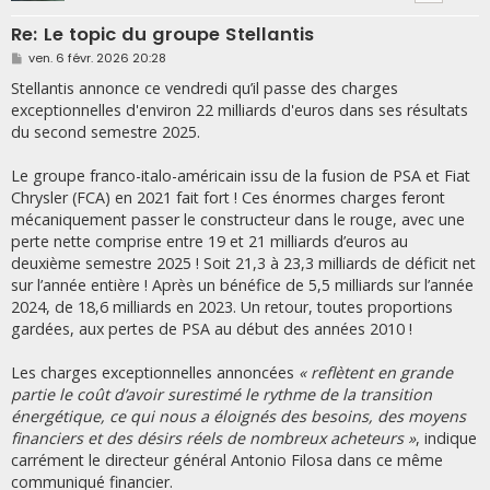
Re: Le topic du groupe Stellantis
M
ven. 6 févr. 2026 20:28
e
s
Stellantis annonce ce vendredi qu’il passe des charges
s
exceptionnelles d'environ 22 milliards d'euros dans ses résultats
a
g
du second semestre 2025.
e
Le groupe franco-italo-américain issu de la fusion de PSA et Fiat
Chrysler (FCA) en 2021 fait fort ! Ces énormes charges feront
mécaniquement passer le constructeur dans le rouge, avec une
perte nette comprise entre 19 et 21 milliards d’euros au
deuxième semestre 2025 ! Soit 21,3 à 23,3 milliards de déficit net
sur l’année entière ! Après un bénéfice de 5,5 milliards sur l’année
2024, de 18,6 milliards en 2023. Un retour, toutes proportions
gardées, aux pertes de PSA au début des années 2010 !
Les charges exceptionnelles annoncées
« reflètent en grande
partie le coût d’avoir surestimé le rythme de la transition
énergétique, ce qui nous a éloignés des besoins, des moyens
financiers et des désirs réels de nombreux acheteurs »
, indique
carrément le directeur général Antonio Filosa dans ce même
communiqué financier.