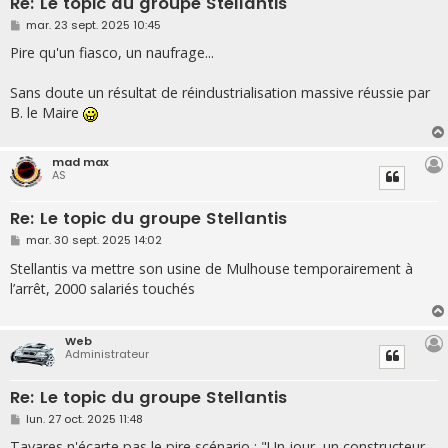
Re: Le topic du groupe Stellantis
M
mar. 23 sept. 2025 10:45
e
s
Pire qu'un fiasco, un naufrage...
s
a
g
Sans doute un résultat de réindustrialisation massive réussie par
e
B. le Maire
mad max
AS
Re: Le topic du groupe Stellantis
M
mar. 30 sept. 2025 14:02
e
s
Stellantis va mettre son usine de Mulhouse temporairement à
s
l’arrêt, 2000 salariés touchés
a
g
e
Web
Administrateur
Re: Le topic du groupe Stellantis
M
lun. 27 oct. 2025 11:48
e
s
Tavares n'écarte pas le pire scénario : "Un jour, un constructeur