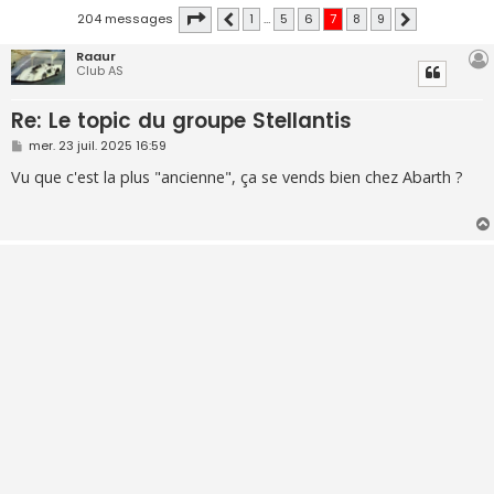
Page
7
sur
9
204 messages
1
…
5
6
7
8
9
Précédente
Suivante
Raaur
Club AS
Re: Le topic du groupe Stellantis
M
mer. 23 juil. 2025 16:59
e
s
Vu que c'est la plus "ancienne", ça se vends bien chez Abarth ?
s
a
g
e