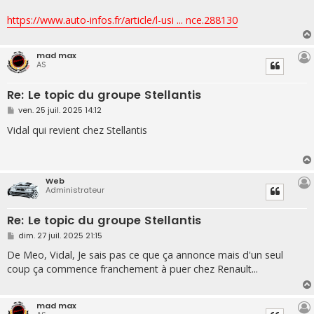
https://www.auto-infos.fr/article/l-usi ... nce.288130
mad max
AS
Re: Le topic du groupe Stellantis
M
ven. 25 juil. 2025 14:12
e
s
Vidal qui revient chez Stellantis
s
a
g
e
Web
Administrateur
Re: Le topic du groupe Stellantis
M
dim. 27 juil. 2025 21:15
e
s
De Meo, Vidal, Je sais pas ce que ça annonce mais d'un seul
s
coup ça commence franchement à puer chez Renault...
a
g
e
mad max