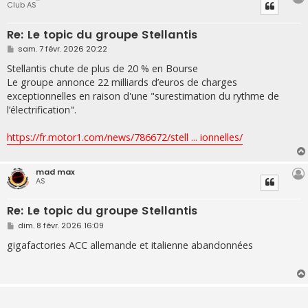
Club AS
Re: Le topic du groupe Stellantis
M
sam. 7 févr. 2026 20:22
e
s
Stellantis chute de plus de 20 % en Bourse
s
Le groupe annonce 22 milliards d’euros de charges
a
g
exceptionnelles en raison d'une "surestimation du rythme de
e
l’électrification".
https://fr.motor1.com/news/786672/stell ... ionnelles/
mad max
AS
Re: Le topic du groupe Stellantis
M
dim. 8 févr. 2026 16:09
e
s
gigafactories ACC allemande et italienne abandonnées
s
a
g
e