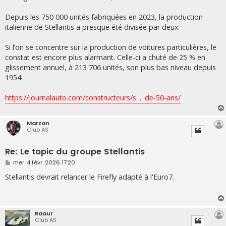
Depuis les 750 000 unités fabriquées en 2023, la production
italienne de Stellantis a presque été divisée par deux.
Si l’on se concentre sur la production de voitures particulières, le
constat est encore plus alarmant. Celle-ci a chuté de 25 % en
glissement annuel, à 213 706 unités, son plus bas niveau depuis
1954.
https://journalauto.com/constructeurs/s ... de-50-ans/
Marzan
Club AS
Re: Le topic du groupe Stellantis
M
mer. 4 févr. 2026 17:20
e
s
Stellantis devrait relancer le Firefly adapté à l'Euro7.
s
a
g
e
Raaur
Club AS