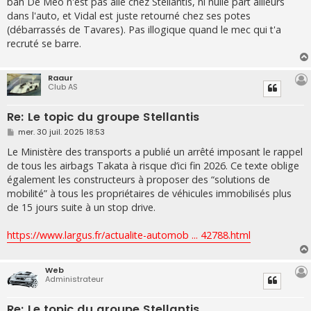
bah De Meo n'est pas allé chez Stellantis, ni nulle part ailleurs
s
dans l'auto, et Vidal est juste retourné chez ses potes
a
g
(débarrassés de Tavares). Pas illogique quand le mec qui t'a
e
recruté se barre.
Raaur
Club AS
Re: Le topic du groupe Stellantis
M
mer. 30 juil. 2025 18:53
e
s
Le Ministère des transports a publié un arrêté imposant le rappel
s
de tous les airbags Takata à risque d’ici fin 2026. Ce texte oblige
a
g
également les constructeurs à proposer des “solutions de
e
mobilité” à tous les propriétaires de véhicules immobilisés plus
de 15 jours suite à un stop drive.
https://www.largus.fr/actualite-automob ... 42788.html
Web
Administrateur
Re: Le topic du groupe Stellantis