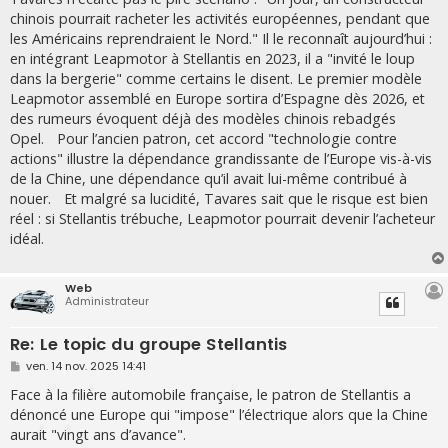
s
chinois pourrait racheter les activités européennes, pendant que
a
g
les Américains reprendraient le Nord." Il le reconnaît aujourd’hui :
e
en intégrant Leapmotor à Stellantis en 2023, il a "invité le loup
dans la bergerie" comme certains le disent. Le premier modèle
Leapmotor assemblé en Europe sortira d’Espagne dès 2026, et
des rumeurs évoquent déjà des modèles chinois rebadgés
Opel. Pour l’ancien patron, cet accord "technologie contre
actions" illustre la dépendance grandissante de l’Europe vis-à-vis
de la Chine, une dépendance qu’il avait lui-même contribué à
nouer. Et malgré sa lucidité, Tavares sait que le risque est bien
réel : si Stellantis trébuche, Leapmotor pourrait devenir l’acheteur
idéal.
Web
Administrateur
Re: Le topic du groupe Stellantis
M
ven. 14 nov. 2025 14:41
e
s
Face à la filière automobile française, le patron de Stellantis a
s
dénoncé une Europe qui "impose" l’électrique alors que la Chine
a
g
aurait "vingt ans d’avance".
e