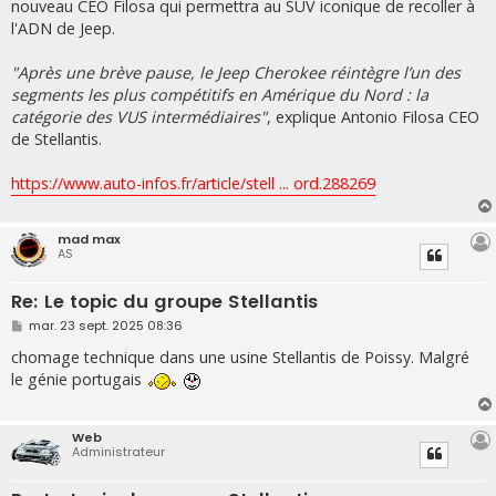
nouveau CEO Filosa qui permettra au SUV iconique de recoller à
l'ADN de Jeep.
"Après une brève pause, le Jeep Cherokee réintègre l’un des
segments les plus compétitifs en Amérique du Nord : la
catégorie des VUS intermédiaires"
, explique Antonio Filosa CEO
de Stellantis.
https://www.auto-infos.fr/article/stell ... ord.288269
mad max
AS
Re: Le topic du groupe Stellantis
M
mar. 23 sept. 2025 08:36
e
s
chomage technique dans une usine Stellantis de Poissy. Malgré
s
le génie portugais
a
g
e
Web
Administrateur