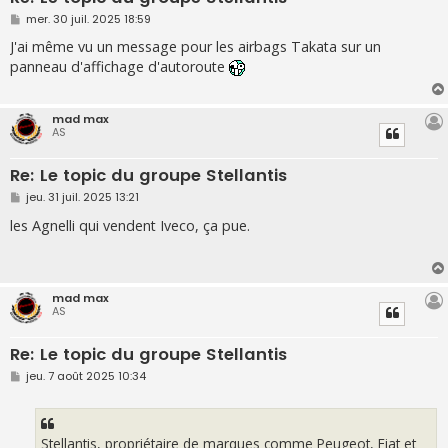
M
mer. 30 juil. 2025 18:59
e
s
J'ai même vu un message pour les airbags Takata sur un
s
panneau d'affichage d'autoroute
a
g
e
mad max
AS
Re: Le topic du groupe Stellantis
M
jeu. 31 juil. 2025 13:21
e
s
les Agnelli qui vendent Iveco, ça pue.
s
a
g
e
mad max
AS
Re: Le topic du groupe Stellantis
M
jeu. 7 août 2025 10:34
e
s
s
a
g
Stellantis, propriétaire de marques comme Peugeot, Fiat et