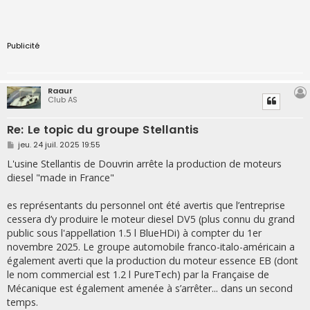
Publicité
Raaur
Club AS
Re: Le topic du groupe Stellantis
M
jeu. 24 juil. 2025 19:55
e
s
L'usine Stellantis de Douvrin arrête la production de moteurs
s
diesel "made in France"
a
g
e
es représentants du personnel ont été avertis que l’entreprise
cessera d’y produire le moteur diesel DV5 (plus connu du grand
public sous l'appellation 1.5 l BlueHDi) à compter du 1er
novembre 2025. Le groupe automobile franco-italo-américain a
également averti que la production du moteur essence EB (dont
le nom commercial est 1.2 l PureTech) par la Française de
Mécanique est également amenée à s’arrêter... dans un second
temps.