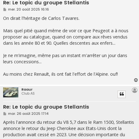
Re: Le topic du groupe Stellantis
M
mer. 20 août 2025 16:16
e
s
On dirait l'héritage de Carlos Tavares.
s
a
g
Mais quel pitié quand même de voir ce que Peugeot a à nous
e
proposer au catalogue, quand on compare aux rêves vendus
dans les année 80 et 90. Quelles descentes aux enfers...
Je ne m'imagine, même pas un instant m'arrêter un jour dans
leurs concessions...
Au moins chez Renault, ils ont fait l'effort de l'Alpine. ouf!
Raaur
Club AS
Re: Le topic du groupe Stellantis
M
mar. 26 août 2025 17:14
e
s
Après l'annonce du retour du V8 5,7 dans le Ram 1500, Stellantis
s
annonce le retour du Jeep Cherokee aux Etats-Unis dont la
a
g
production avait cessé en 2023. Une décision importante du
e