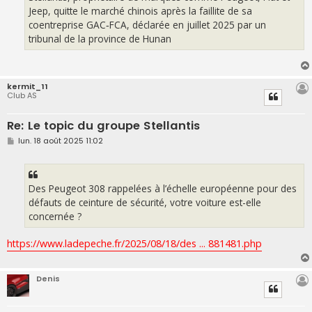
e
Jeep, quitte le marché chinois après la faillite de sa
coentreprise GAC‑FCA, déclarée en juillet 2025 par un
tribunal de la province de Hunan
kermit_11
Club AS
Re: Le topic du groupe Stellantis
M
lun. 18 août 2025 11:02
e
s
s
a
g
Des Peugeot 308 rappelées à l’échelle européenne pour des
e
défauts de ceinture de sécurité, votre voiture est-elle
concernée ?
https://www.ladepeche.fr/2025/08/18/des ... 881481.php
Denis