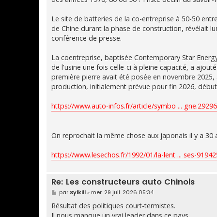
Le site de batteries de la co-entreprise à 50-50 ent
de Chine durant la phase de construction, révélait l
conférence de presse.
La coentreprise, baptisée Contemporary Star Energy 
de l'usine une fois celle-ci à pleine capacité, a aj
première pierre avait été posée en novembre 2025, a
production, initialement prévue pour fin 2026, débu
https://www.auto-infos.fr/article/symbo ... gne.2929
On reprochait la même chose aux japonais il y a 30 
https://www.lesechos.fr/1992/01/la-lent ... ses-91942
Re: Les constructeurs auto Chinois
M
par
Sylkill
»
mer. 29 juil. 2026 05:34
e
s
Résultat des politiques court-termistes.
s
Il nous manque un vrai leader dans ce pays.
a