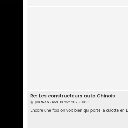
Re: Les constructeurs auto Chinois
M
par
Web
»
mer. 18 févr. 2026 08:58
e
s
Encore une fois on voit bien qui porte la culotte en
s
a
g
e