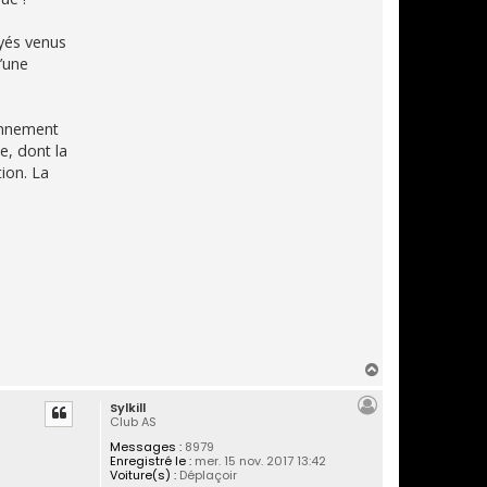
oyés venus
d’une
ionnement
e, dont la
ion. La
H
a
Sylkill
u
Club AS
t
Messages :
8979
Enregistré le :
mer. 15 nov. 2017 13:42
Voiture(s) :
Déplaçoir