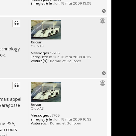
Enregistré le :
lun. 18 mai 2009 13:08
H
a
u
t
Raaur
Club AS
Technology
Messages :
7705
ok.
Enregistré le :
lun. 18 mai 2009 16:32
Voiture(s) :
Kamiq et Galloper
H
a
u
t
rmais appel
Raaur
à Saragosse
Club AS
Messages :
7705
Enregistré le :
lun. 18 mai 2009 16:32
mme PSA,
Voiture(s) :
Kamiq et Galloper
 au cours
ue !