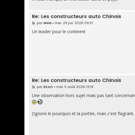
g
e
Re: Les constructeurs auto Chinois
M
par
Web
»
mer. 29 juil. 2026 09:31
e
s
Un leader pour le continent
s
a
g
e
Re: Les constructeurs auto Chinois
M
par
Dtcrt
»
mer. 5 août 2026 13:19
e
s
Une observation hors sujet mais pas tant concernant 
s
a
g
e
J'ignore le pourquoi et la portée, mais c'est flagrant