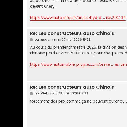
aujourd’hui Nissan et a déjà doublé Tesla. BYD n’est
devant Chery.
https://www.auto-infos.fr/article/byd-d ... ise.292134
Re: Les constructeurs auto Chinois
M
par
Raaur
»
mer. 27 mai 2026 19:39
e
s
Au cours du premier trimestre 2026, la division des v
s
chinoise perd environ 5 000 euros pour chaque modèl
a
g
e
https://www.automobile-propre.com/breve ... es-ven
Re: Les constructeurs auto Chinois
M
par
Web
»
jeu. 28 mai 2026 08:33
e
s
forcément des prix comme ça ne peuvent durer qu'un
s
a
g
e