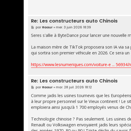
Re: Les constructeurs auto Chinois
M
par
Raaur
»
mer. 3 juin 2026 18:39
e
s
Seres s'allie à ByteDance pour lancer une nouvelle
s
a
g
La maison mère de TikTok proposera son IA via sa 
e
qui sortira son premier véhicule en 2026. Ce sera un 
https://www.lesnumeriques.com/voiture-e ... 56934.h
Re: Les constructeurs auto Chinois
M
par
Raaur
»
mar. 28 juil. 2026 18:12
e
s
Comme jadis les usines tournevis que les Européens 
s
à leur propre personnel sur le Vieux continent ! Le s
a
g
emploiera ainsi jusqu’à 1 700 employés venus de Chi
e
Technologie chinoise ? Pas seulement. Les usines 
Renault ou Volkswagen envoyaient jadis leurs spécia
des années 1970, 80 ou 90 ! Triste déclin du savoir-