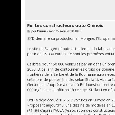
Re: Les constructeurs auto Chinois
M
par
Raaur
»
mer. 27 mai 2026 18:00
e
s
BYD démarre sa production en Hongrie, l’Europe naïv
s
a
g
Le site de Szeged débute actuellement la fabrication
e
partir de 35 990 euros). Ce sont les premières voitu
Calibrée pour 150 000 véhicules par an dans un prem
2030. Et ce, afin de contourner les droits de douane
frontières de la Serbie et de la Roumanie aura néces
créations de postes à la clé, selon Stella Li, vice-p
électriques s’apprête à ouvrir à Budapest un centr
000 ingénieurs », affirmait à ce sujet Stella Li en dé
BYD a déjà écoulé 187 657 voitures en Europe en 20
Proposant aujourd’hui une dizaine de modèles en Eu
(+14%) d’après l’ACEA (Association des constructeu