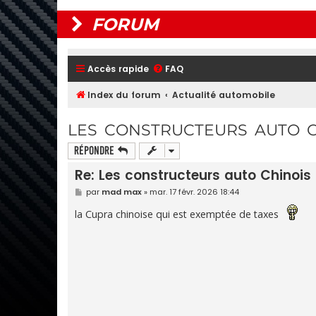
FORUM
Accès rapide
FAQ
Index du forum
Actualité automobile
LES CONSTRUCTEURS AUTO C
Répondre
Re: Les constructeurs auto Chinois
M
par
mad max
»
mar. 17 févr. 2026 18:44
e
s
la Cupra chinoise qui est exemptée de taxes
s
a
g
e