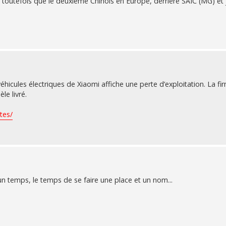
 toutefois que le deuxième Chinois en Europe, derrière SAIC (MG) et 
éhicules électriques de Xiaomi affiche une perte d’exploitation. La fi
e livré.
tes/
 temps, le temps de se faire une place et un nom...