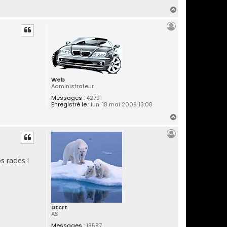
H
a
u
t
Web
Administrateur
Messages :
42791
Enregistré le :
lun. 18 mai 2009 13:08
H
a
u
t
s rades !
Dtcrt
AS
Messages :
18587