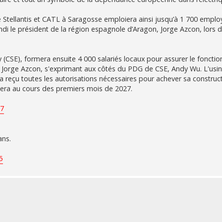
re Stellantis et CATL à Saragosse emploiera ainsi jusqu’à 1 700 empl
undi le président de la région espagnole d’Aragon, Jorge Azcon, lors 
(CSE), formera ensuite 4 000 salariés locaux pour assurer le fonct
outé Jorge Azcon, s'exprimant aux côtés du PDG de CSE, Andy Wu. L'usin
 reçu toutes les autorisations nécessaires pour achever sa construct
tera au cours des premiers mois de 2027.
67
ans.
5