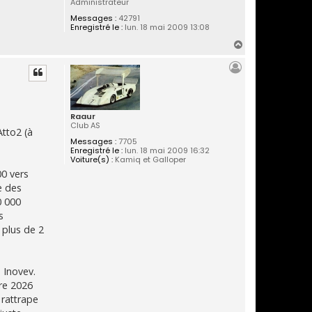
Administrateur
Messages :
42791
Enregistré le :
lun. 18 mai 2009 13:08
H
a
u
t
Raaur
Club AS
Atto2 (à
Messages :
7705
Enregistré le :
lun. 18 mai 2009 16:32
Voiture(s) :
Kamiq et Galloper
00 vers
e des
0 000
s
 plus de 2
 Inovev.
re 2026
 rattrape