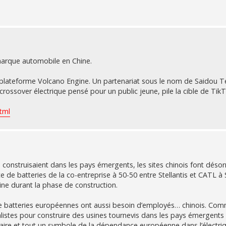
 marque automobile en Chine.
plateforme Volcano Engine. Un partenariat sous le nom de Saidou 
crossover électrique pensé pour un public jeune, pile la cible de TikT
tml
construisaient dans les pays émergents, les sites chinois font déso
ite de batteries de la co-entreprise à 50-50 entre Stellantis et CATL 
ne durant la phase de construction.
de batteries européennes ont aussi besoin d’employés… chinois. Co
listes pour construire des usines tournevis dans les pays émergents
faire et tout un symbole de la dépendance européenne dans l’électriq