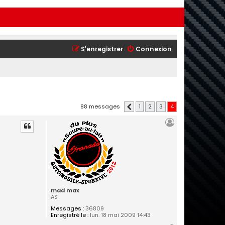
S’enregistrer
Connexion
88 messages
1
2
3
4
Précédente
mad max
AS
Messages :
36809
Enregistré le :
lun. 18 mai 2009 14:43