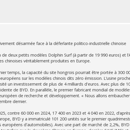
ement désarmée face à la déferlante politico-industrielle chinoise
 de deux petits modèles Dolphin Surf (à partir de 19 990 euros) et l’
res chinoises véritablement produites en Europe.
ier temps, la capacité du site hongrois pourrait être portée à 300 0
 européens sur les modèles chinois dits zéro émission. L’usine proch
sité un investissement de plus de 4 milliards d'euros. Avec plus de 1
résidente de BYD. En parallèle, le premier fabricant mondial de modèle
e européen de recherche et développement. « Nous allons embaucher
cembre dernier.
25, contre 60 000 en 2024, 17 400 en 2023 et 4 040 en 2022, d’après
rope, BYD y a immatriculé 101 200 unités sur le premier quadrimest
rs européens d'automobiles). Avec une part de marché de 2,2%, BYD