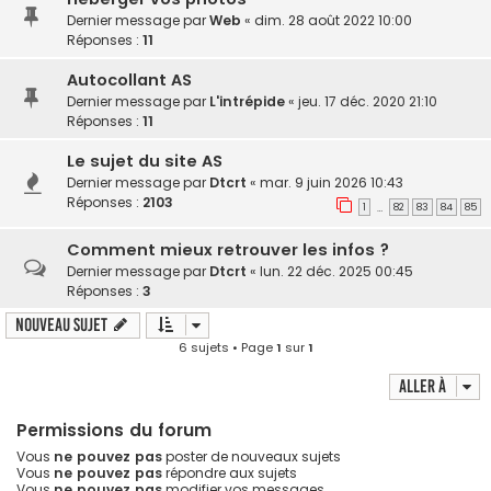
Dernier message par
Web
«
dim. 28 août 2022 10:00
Réponses :
11
Autocollant AS
Dernier message par
L'intrépide
«
jeu. 17 déc. 2020 21:10
Réponses :
11
Le sujet du site AS
Dernier message par
Dtcrt
«
mar. 9 juin 2026 10:43
Réponses :
2103
1
82
83
84
85
…
Comment mieux retrouver les infos ?
Dernier message par
Dtcrt
«
lun. 22 déc. 2025 00:45
Réponses :
3
Nouveau sujet
6 sujets • Page
1
sur
1
Aller à
Permissions du forum
Vous
ne pouvez pas
poster de nouveaux sujets
Vous
ne pouvez pas
répondre aux sujets
Vous
ne pouvez pas
modifier vos messages