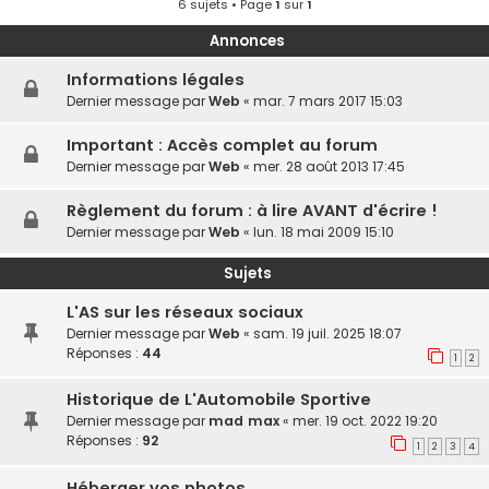
6 sujets • Page
1
sur
1
Annonces
Informations légales
Dernier message par
Web
«
mar. 7 mars 2017 15:03
Important : Accès complet au forum
Dernier message par
Web
«
mer. 28 août 2013 17:45
Règlement du forum : à lire AVANT d'écrire !
Dernier message par
Web
«
lun. 18 mai 2009 15:10
Sujets
L'AS sur les réseaux sociaux
Dernier message par
Web
«
sam. 19 juil. 2025 18:07
Réponses :
44
1
2
Historique de L'Automobile Sportive
Dernier message par
mad max
«
mer. 19 oct. 2022 19:20
Réponses :
92
1
2
3
4
Héberger vos photos