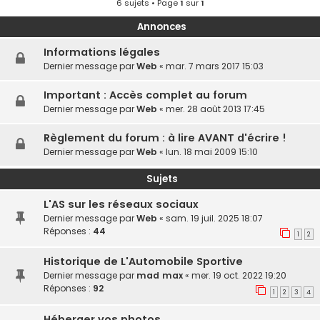
6 sujets • Page
1
sur
1
Annonces
Informations légales
Dernier message par
Web
«
mar. 7 mars 2017 15:03
Important : Accès complet au forum
Dernier message par
Web
«
mer. 28 août 2013 17:45
Règlement du forum : à lire AVANT d'écrire !
Dernier message par
Web
«
lun. 18 mai 2009 15:10
Sujets
L'AS sur les réseaux sociaux
Dernier message par
Web
«
sam. 19 juil. 2025 18:07
Réponses :
44
1
2
Historique de L'Automobile Sportive
Dernier message par
mad max
«
mer. 19 oct. 2022 19:20
Réponses :
92
1
2
3
4
Héberger vos photos