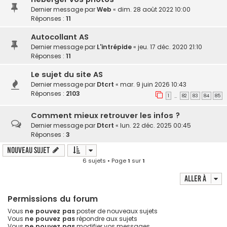
Dernier message par
Web
«
dim. 28 août 2022 10:00
Réponses :
11
Autocollant AS
Dernier message par
L'intrépide
«
jeu. 17 déc. 2020 21:10
Réponses :
11
Le sujet du site AS
Dernier message par
Dtcrt
«
mar. 9 juin 2026 10:43
Réponses :
2103
1
82
83
84
85
…
Comment mieux retrouver les infos ?
Dernier message par
Dtcrt
«
lun. 22 déc. 2025 00:45
Réponses :
3
Nouveau sujet
6 sujets • Page
1
sur
1
Aller à
Permissions du forum
Vous
ne pouvez pas
poster de nouveaux sujets
Vous
ne pouvez pas
répondre aux sujets
Vous
ne pouvez pas
modifier vos messages