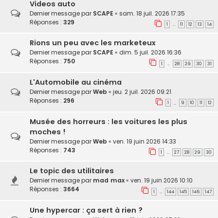
Videos auto
Dernier message par
SCAPE
«
sam. 18 juil. 2026 17:35
Réponses :
329
1
11
12
13
14
…
Rions un peu avec les marketeux
Dernier message par
SCAPE
«
dim. 5 juil. 2026 16:36
Réponses :
750
1
28
29
30
31
…
L'Automobile au cinéma
Dernier message par
Web
«
jeu. 2 juil. 2026 09:21
Réponses :
296
1
9
10
11
12
…
Musée des horreurs : les voitures les plus
moches !
Dernier message par
Web
«
ven. 19 juin 2026 14:33
Réponses :
743
1
27
28
29
30
…
Le topic des utilitaires
Dernier message par
mad max
«
ven. 19 juin 2026 10:10
Réponses :
3664
1
144
145
146
147
…
Une hypercar : ça sert à rien ?