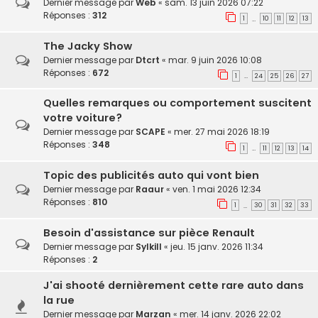
Dernier message par
Web
«
sam. 13 juin 2026 07:22
Réponses :
312
1
10
11
12
13
…
The Jacky Show
Dernier message par
Dtcrt
«
mar. 9 juin 2026 10:08
Réponses :
672
1
24
25
26
27
…
Quelles remarques ou comportement suscitent
votre voiture?
Dernier message par
SCAPE
«
mer. 27 mai 2026 18:19
Réponses :
348
1
11
12
13
14
…
Topic des publicités auto qui vont bien
Dernier message par
Raaur
«
ven. 1 mai 2026 12:34
Réponses :
810
1
30
31
32
33
…
Besoin d'assistance sur pièce Renault
Dernier message par
Sylkill
«
jeu. 15 janv. 2026 11:34
Réponses :
2
J'ai shooté dernièrement cette rare auto dans
la rue
Dernier message par
Marzan
«
mer. 14 janv. 2026 22:02