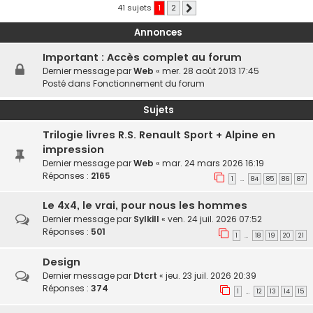
41 sujets
1
2
Suivante
Annonces
Important : Accès complet au forum
Dernier message par
Web
«
mer. 28 août 2013 17:45
Posté dans
Fonctionnement du forum
Sujets
Trilogie livres R.S. Renault Sport + Alpine en
impression
Dernier message par
Web
«
mar. 24 mars 2026 16:19
Réponses :
2165
1
84
85
86
87
…
Le 4x4, le vrai, pour nous les hommes
Dernier message par
Sylkill
«
ven. 24 juil. 2026 07:52
Réponses :
501
1
18
19
20
21
…
Design
Dernier message par
Dtcrt
«
jeu. 23 juil. 2026 20:39
Réponses :
374
1
12
13
14
15
…