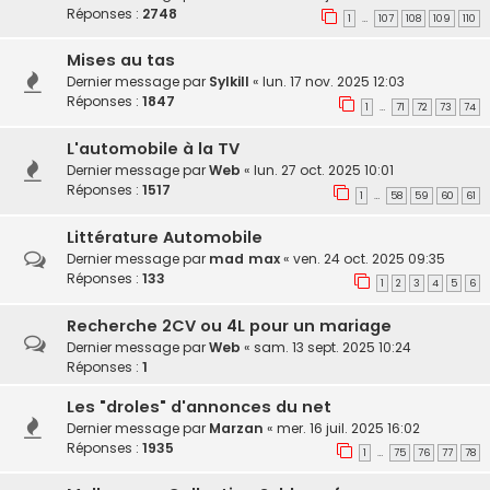
Réponses :
2748
1
107
108
109
110
…
Mises au tas
Dernier message par
Sylkill
«
lun. 17 nov. 2025 12:03
Réponses :
1847
1
71
72
73
74
…
L'automobile à la TV
Dernier message par
Web
«
lun. 27 oct. 2025 10:01
Réponses :
1517
1
58
59
60
61
…
Littérature Automobile
Dernier message par
mad max
«
ven. 24 oct. 2025 09:35
Réponses :
133
1
2
3
4
5
6
Recherche 2CV ou 4L pour un mariage
Dernier message par
Web
«
sam. 13 sept. 2025 10:24
Réponses :
1
Les "droles" d'annonces du net
Dernier message par
Marzan
«
mer. 16 juil. 2025 16:02
Réponses :
1935
1
75
76
77
78
…