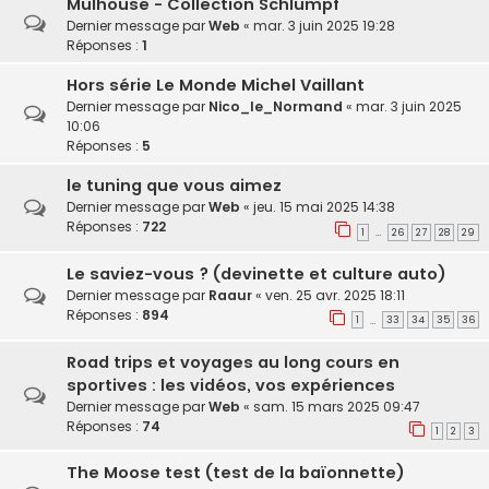
Mulhouse - Collection Schlumpf
Dernier message par
Web
«
mar. 3 juin 2025 19:28
Réponses :
1
Hors série Le Monde Michel Vaillant
Dernier message par
Nico_le_Normand
«
mar. 3 juin 2025
10:06
Réponses :
5
le tuning que vous aimez
Dernier message par
Web
«
jeu. 15 mai 2025 14:38
Réponses :
722
1
26
27
28
29
…
Le saviez-vous ? (devinette et culture auto)
Dernier message par
Raaur
«
ven. 25 avr. 2025 18:11
Réponses :
894
1
33
34
35
36
…
Road trips et voyages au long cours en
sportives : les vidéos, vos expériences
Dernier message par
Web
«
sam. 15 mars 2025 09:47
Réponses :
74
1
2
3
The Moose test (test de la baïonnette)