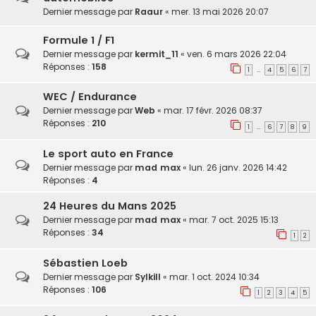
Dernier message par
Raaur
«
mer. 13 mai 2026 20:07
Formule 1 / F1
Dernier message par
kermit_11
«
ven. 6 mars 2026 22:04
Réponses :
158
1
4
5
6
7
…
WEC / Endurance
Dernier message par
Web
«
mar. 17 févr. 2026 08:37
Réponses :
210
1
6
7
8
9
…
Le sport auto en France
Dernier message par
mad max
«
lun. 26 janv. 2026 14:42
Réponses :
4
24 Heures du Mans 2025
Dernier message par
mad max
«
mar. 7 oct. 2025 15:13
Réponses :
34
1
2
Sébastien Loeb
Dernier message par
Sylkill
«
mar. 1 oct. 2024 10:34
Réponses :
106
1
2
3
4
5