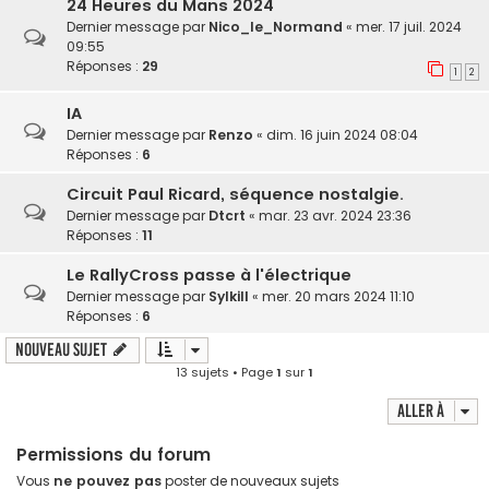
24 Heures du Mans 2024
Dernier message par
Nico_le_Normand
«
mer. 17 juil. 2024
09:55
Réponses :
29
1
2
IA
Dernier message par
Renzo
«
dim. 16 juin 2024 08:04
Réponses :
6
Circuit Paul Ricard, séquence nostalgie.
Dernier message par
Dtcrt
«
mar. 23 avr. 2024 23:36
Réponses :
11
Le RallyCross passe à l'électrique
Dernier message par
Sylkill
«
mer. 20 mars 2024 11:10
Réponses :
6
Nouveau sujet
13 sujets • Page
1
sur
1
Aller à
Permissions du forum
Vous
ne pouvez pas
poster de nouveaux sujets