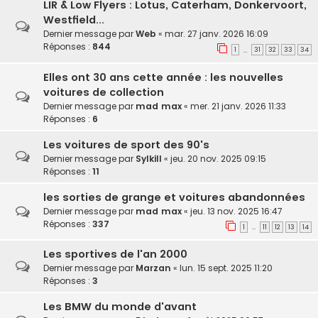
LIR & Low Flyers : Lotus, Caterham, Donkervoort,
Westfield...
Dernier message par
Web
«
mar. 27 janv. 2026 16:09
Réponses :
844
1
31
32
33
34
…
Elles ont 30 ans cette année : les nouvelles
voitures de collection
Dernier message par
mad max
«
mer. 21 janv. 2026 11:33
Réponses :
6
Les voitures de sport des 90's
Dernier message par
Sylkill
«
jeu. 20 nov. 2025 09:15
Réponses :
11
les sorties de grange et voitures abandonnées
Dernier message par
mad max
«
jeu. 13 nov. 2025 16:47
Réponses :
337
1
11
12
13
14
…
Les sportives de l'an 2000
Dernier message par
Marzan
«
lun. 15 sept. 2025 11:20
Réponses :
3
Les BMW du monde d'avant