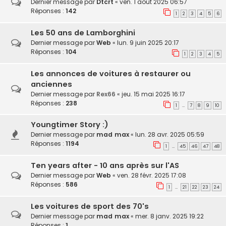
Dernier message par
Dtcrt
«
ven. 1 août 2025 06:57
Réponses :
142
1
2
3
4
5
6
Les 50 ans de Lamborghini
Dernier message par
Web
«
lun. 9 juin 2025 20:17
Réponses :
104
1
2
3
4
5
Les annonces de voitures à restaurer ou
anciennes
Dernier message par
Rex66
«
jeu. 15 mai 2025 16:17
Réponses :
238
1
7
8
9
10
…
Youngtimer Story :)
Dernier message par
mad max
«
lun. 28 avr. 2025 05:59
Réponses :
1194
1
45
46
47
48
…
Ten years after - 10 ans après sur l'AS
Dernier message par
Web
«
ven. 28 févr. 2025 17:08
Réponses :
586
1
21
22
23
24
…
Les voitures de sport des 70's
Dernier message par
mad max
«
mer. 8 janv. 2025 19:22
Réponses :
1