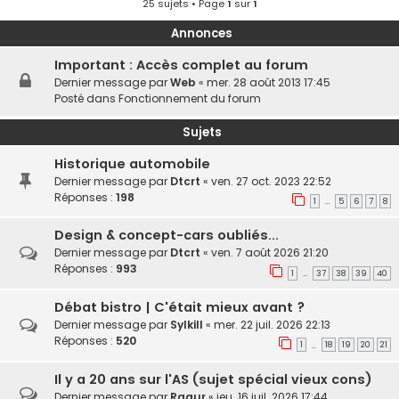
25 sujets • Page
1
sur
1
Annonces
Important : Accès complet au forum
Dernier message par
Web
«
mer. 28 août 2013 17:45
Posté dans
Fonctionnement du forum
Sujets
Historique automobile
Dernier message par
Dtcrt
«
ven. 27 oct. 2023 22:52
Réponses :
198
1
5
6
7
8
…
Design & concept-cars oubliés...
Dernier message par
Dtcrt
«
ven. 7 août 2026 21:20
Réponses :
993
1
37
38
39
40
…
Débat bistro | C'était mieux avant ?
Dernier message par
Sylkill
«
mer. 22 juil. 2026 22:13
Réponses :
520
1
18
19
20
21
…
Il y a 20 ans sur l'AS (sujet spécial vieux cons)
Dernier message par
Raaur
«
jeu. 16 juil. 2026 17:44