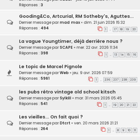
Réponses :
3
Gooding&Co, Artcurial, RM Sotheby's, Aguttes...
Dernier message par
mad max
«
dim. 21 juin 2026 15:32
Réponses :
494
1
17
18
19
20
…
La vague Youngtimer, déjà derrière nous ?
Dernier message par
SCAPE
«
mer. 22 avr. 2026 11:34
Réponses :
398
1
13
14
15
16
…
Le topic de Marcel Pignole
Dernier message par
Web
«
jeu. 9 avr. 2026 07:59
Réponses :
5961
1
236
237
238
239
…
les pubs rétro vintage old school kitsch
Dernier message par
Sylkill
«
mar. 31 mars 2026 05:45
Réponses :
541
1
19
20
21
22
…
Les vieilles... On fait quoi ?
Dernier message par
Dtcrt
«
ven. 20 mars 2026 21:21
Réponses :
264
1
8
9
10
11
…