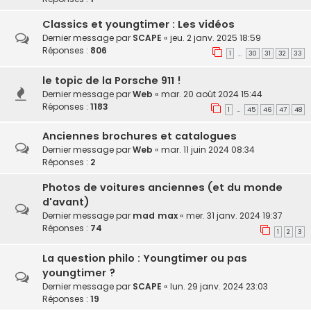
Classics et youngtimer : Les vidéos
Dernier message par
SCAPE
«
jeu. 2 janv. 2025 18:59
Réponses :
806
1
30
31
32
33
…
le topic de la Porsche 911 !
Dernier message par
Web
«
mar. 20 août 2024 15:44
Réponses :
1183
1
45
46
47
48
…
Anciennes brochures et catalogues
Dernier message par
Web
«
mar. 11 juin 2024 08:34
Réponses :
2
Photos de voitures anciennes (et du monde
d'avant)
Dernier message par
mad max
«
mer. 31 janv. 2024 19:37
Réponses :
74
1
2
3
La question philo : Youngtimer ou pas
youngtimer ?
Dernier message par
SCAPE
«
lun. 29 janv. 2024 23:03
Réponses :
19