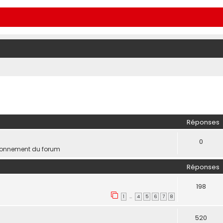
Réponses
0
ionnement du forum
Réponses
198
1
4
5
6
7
8
…
520