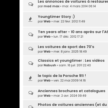
Les annonces de voitures à restaure
par
mad max
» mar. 4 mars 2014 06:14
Youngtimer Story :)
par
Web
» mer. 22 févr. 2012 11:49
Ten years after - 10 ans après sur l'A
par
Web
» lun. 17 déc. 2012 17:21
Les voitures de sport des 70's
par
Web
» mer. 8 janv. 2025 18:49
Classics et youngtimer : Les vidéos
par
Nabush
» sam. 16 juil. 2011 22:40
le topic de la Porsche 911 !
par
Web
» ven. 22 mai 2009 14:16
Anciennes brochures et catalogues
par
Web
» mar. 2 avr. 2024 09:49
Photos de voitures anciennes (et d