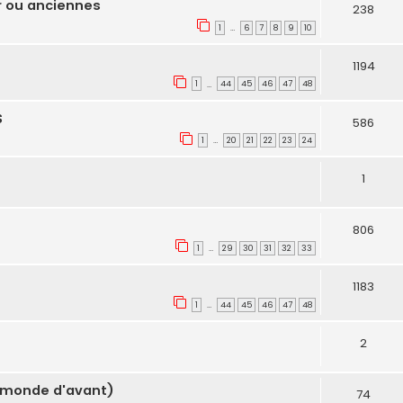
r ou anciennes
238
1
6
7
8
9
10
…
1194
1
44
45
46
47
48
…
S
586
1
20
21
22
23
24
…
1
806
1
29
30
31
32
33
…
1183
1
44
45
46
47
48
…
2
u monde d'avant)
74