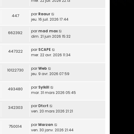
mer. 22 juil. 2026 22:13
par
Raaur
447
jeu. 16 juil. 2026 17:44
par
mad max
662392
dim. 21 juin 2026 15:32
par
SCAPE
447322
mer. 22 avr. 2026 11:34
par
Web
10122730
jeu. 9 avr. 2026 07:59
par
Sylkill
493480
mar. 31 mars 2026 05:45
par
Dtcrt
342303
ven. 20 mars 2026 21:21
par
Marzan
750014
ven. 30 janv. 2026 21:44