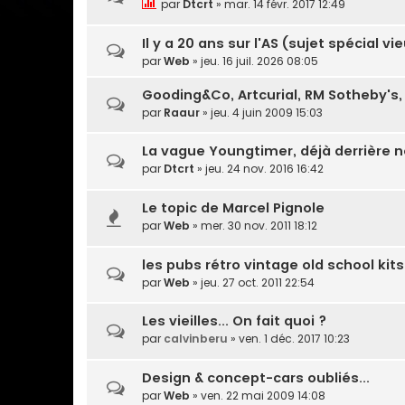
par
Dtcrt
» mar. 14 févr. 2017 12:49
Il y a 20 ans sur l'AS (sujet spécial v
par
Web
» jeu. 16 juil. 2026 08:05
Gooding&Co, Artcurial, RM Sotheby's, 
par
Raaur
» jeu. 4 juin 2009 15:03
La vague Youngtimer, déjà derrière n
par
Dtcrt
» jeu. 24 nov. 2016 16:42
Le topic de Marcel Pignole
par
Web
» mer. 30 nov. 2011 18:12
les pubs rétro vintage old school kit
par
Web
» jeu. 27 oct. 2011 22:54
Les vieilles... On fait quoi ?
par
calvinberu
» ven. 1 déc. 2017 10:23
Design & concept-cars oubliés...
par
Web
» ven. 22 mai 2009 14:08