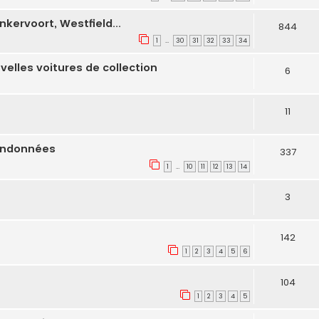
nkervoort, Westfield...
844
1
30
31
32
33
34
…
velles voitures de collection
6
11
bandonnées
337
1
10
11
12
13
14
…
3
142
1
2
3
4
5
6
104
1
2
3
4
5