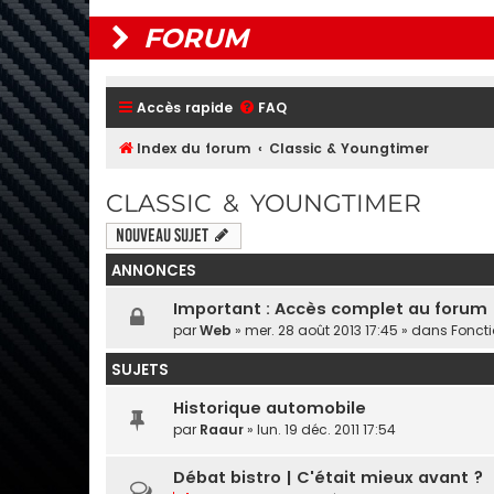
FORUM
Accès rapide
FAQ
Index du forum
Classic & Youngtimer
CLASSIC & YOUNGTIMER
Nouveau sujet
ANNONCES
Important : Accès complet au forum
par
Web
» mer. 28 août 2013 17:45 » dans
Fonct
SUJETS
Historique automobile
par
Raaur
» lun. 19 déc. 2011 17:54
Débat bistro | C'était mieux avant ?