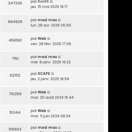
par
Rex66
347330
jeu. 15 mai 2025 16:17
par
mad max
664926
lun. 28 avr. 2025 05:59
par
Web
456561
ven. 28 févr. 2025 17:08
par
mad max
7151
mer. 8 janv. 2025 19:22
par
SCAPE
621112
jeu. 2 janv. 2025 18:59
par
Web
710259
mar. 20 août 2024 15:44
par
Web
15344
mar. 11 juin 2024 08:34
par
mad max
105603