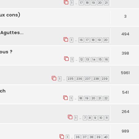
1
17
18
19
20
21
…
ieux cons)
3
Aguttes...
494
1
16
17
18
19
20
…
ous ?
398
1
12
13
14
15
16
…
5961
1
235
236
237
238
239
…
sch
541
1
18
19
20
21
22
…
264
1
7
8
9
10
11
…
989
1
36
37
38
39
40
…