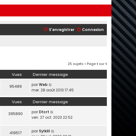
S’enregistrer
Connexion
25 sujets • Page
1
sur
1
Vues
Dernier message
par
Web
95489
mer. 28 août 2013 17:45
Vues
Dernier message
par
Dtcrt
395890
ven. 27 oct. 2023 22:52
par
Sylkill
419517