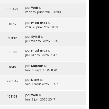
par
Web
605472
mar. 27 janv. 2026 16:09
par
mad max
8175
mer. 21 janv. 2026 11:33
par
Sylkill
27132
jeu. 20 nov. 2025 09:15
par
mad max
381153
jeu. 13 nov. 2025 16:47
par
Marzan
9510
lun. 15 sept. 2025 11:20
par
Dtcrt
228547
ven. 1 août 2025 06:57
par
Web
168168
lun. 9 juin 2025 20:17