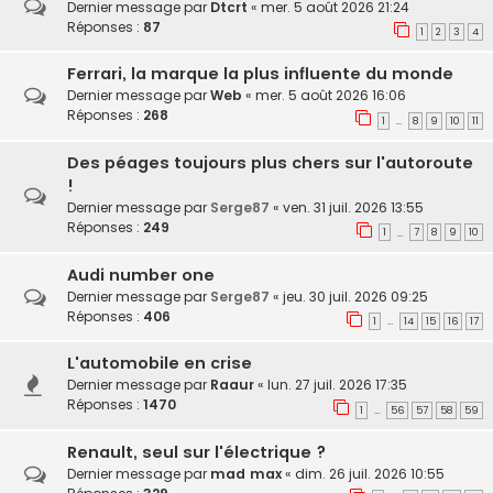
Dernier message par
Dtcrt
«
mer. 5 août 2026 21:24
Réponses :
87
1
2
3
4
Ferrari, la marque la plus influente du monde
Dernier message par
Web
«
mer. 5 août 2026 16:06
Réponses :
268
1
8
9
10
11
…
Des péages toujours plus chers sur l'autoroute
!
Dernier message par
Serge87
«
ven. 31 juil. 2026 13:55
Réponses :
249
1
7
8
9
10
…
Audi number one
Dernier message par
Serge87
«
jeu. 30 juil. 2026 09:25
Réponses :
406
1
14
15
16
17
…
L'automobile en crise
Dernier message par
Raaur
«
lun. 27 juil. 2026 17:35
Réponses :
1470
1
56
57
58
59
…
Renault, seul sur l'électrique ?
Dernier message par
mad max
«
dim. 26 juil. 2026 10:55