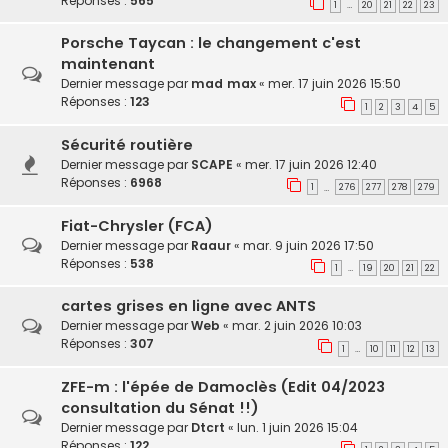
Réponses :
565
1
20
21
22
23
…
Porsche Taycan : le changement c'est
maintenant
Dernier message par
mad max
«
mer. 17 juin 2026 15:50
Réponses :
123
1
2
3
4
5
Sécurité routière
Dernier message par
SCAPE
«
mer. 17 juin 2026 12:40
Réponses :
6968
1
276
277
278
279
…
Fiat-Chrysler (FCA)
Dernier message par
Raaur
«
mar. 9 juin 2026 17:50
Réponses :
538
1
19
20
21
22
…
cartes grises en ligne avec ANTS
Dernier message par
Web
«
mar. 2 juin 2026 10:03
Réponses :
307
1
10
11
12
13
…
ZFE-m : l'épée de Damoclès (Edit 04/2023
consultation du Sénat !!)
Dernier message par
Dtcrt
«
lun. 1 juin 2026 15:04
Réponses :
122