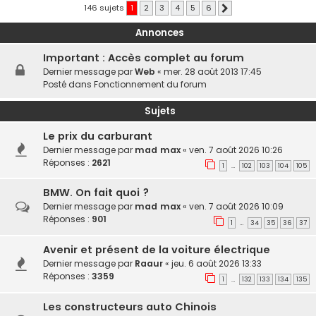
146 sujets
1
2
3
4
5
6
Suivante
Annonces
Important : Accès complet au forum
Dernier message par
Web
«
mer. 28 août 2013 17:45
Posté dans
Fonctionnement du forum
Sujets
Le prix du carburant
Dernier message par
mad max
«
ven. 7 août 2026 10:26
Réponses :
2621
1
102
103
104
105
…
BMW. On fait quoi ?
Dernier message par
mad max
«
ven. 7 août 2026 10:09
Réponses :
901
1
34
35
36
37
…
Avenir et présent de la voiture électrique
Dernier message par
Raaur
«
jeu. 6 août 2026 13:33
Réponses :
3359
1
132
133
134
135
…
Les constructeurs auto Chinois