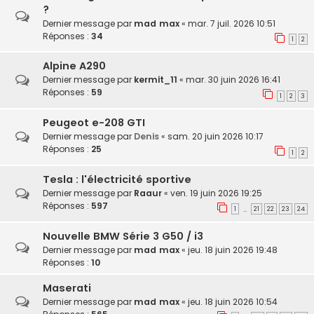
?
Dernier message par
mad max
«
mar. 7 juil. 2026 10:51
Réponses :
34
1
2
Alpine A290
Dernier message par
kermit_11
«
mar. 30 juin 2026 16:41
Réponses :
59
1
2
3
Peugeot e-208 GTI
Dernier message par
Denis
«
sam. 20 juin 2026 10:17
Réponses :
25
1
2
Tesla : l'électricité sportive
Dernier message par
Raaur
«
ven. 19 juin 2026 19:25
Réponses :
597
1
21
22
23
24
…
Nouvelle BMW Série 3 G50 / i3
Dernier message par
mad max
«
jeu. 18 juin 2026 19:48
Réponses :
10
Maserati
Dernier message par
mad max
«
jeu. 18 juin 2026 10:54