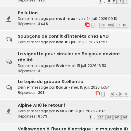
Réponses :
329
1
11
12
13
14
…
Pollution
Dernier message par
mad max
«
ven. 24 juil. 2026 09:13
Réponses :
3448
1
135
136
137
138
…
Soupçons de conflit d'intérêts chez BYD
Dernier message par
Raaur
«
jeu. 16 juil. 2026 17:57
La vignette pour circuler en Belgique devient
réalité
Dernier message par
Web
«
mer. 15 juil. 2026 16:53
Réponses :
3
Le topic du groupe Stellantis
Dernier message par
Raaur
«
mer. 15 juil. 2026 15:54
Réponses :
203
1
6
7
8
9
…
Alpine A110 le retour !
Dernier message par
Web
«
lun. 13 juil. 2026 20:37
Réponses :
6679
1
265
266
267
268
…
Volkswagen à l'heure électrique : la mauvaise ID