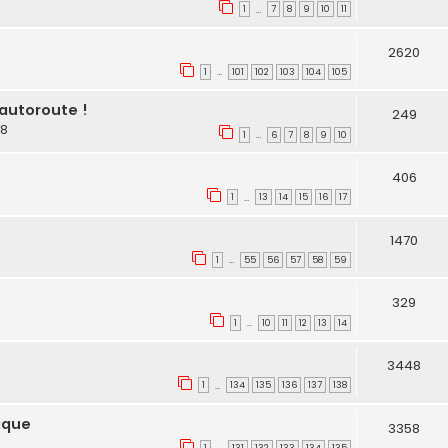
1
7
8
9
10
11
…
2620
1
101
102
103
104
105
…
'autoroute !
249
38
1
6
7
8
9
10
…
406
1
13
14
15
16
17
…
1470
1
55
56
57
58
59
…
329
1
10
11
12
13
14
…
3448
1
134
135
136
137
138
…
rique
3358