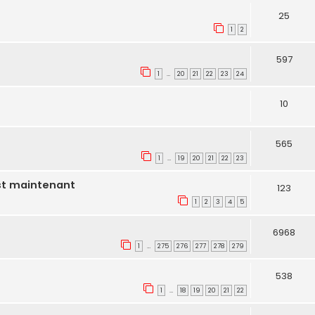
25
1
2
597
1
20
21
22
23
24
…
10
565
1
19
20
21
22
23
…
st maintenant
123
1
2
3
4
5
6968
1
275
276
277
278
279
…
538
1
18
19
20
21
22
…