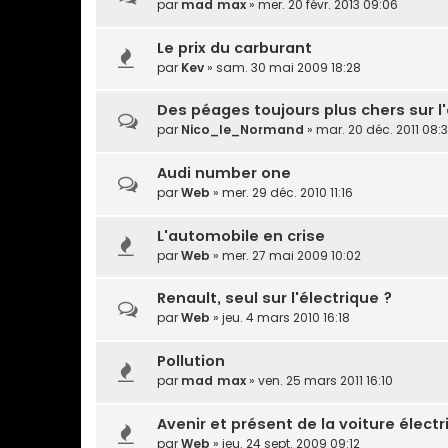
par
mad max
» mer. 20 févr. 2013 09:06
Le prix du carburant
par
Kev
» sam. 30 mai 2009 18:28
Des péages toujours plus chers sur l
par
Nico_le_Normand
» mar. 20 déc. 2011 08:
Audi number one
par
Web
» mer. 29 déc. 2010 11:16
L'automobile en crise
par
Web
» mer. 27 mai 2009 10:02
Renault, seul sur l'électrique ?
par
Web
» jeu. 4 mars 2010 16:18
Pollution
par
mad max
» ven. 25 mars 2011 16:10
Avenir et présent de la voiture élect
par
Web
» jeu. 24 sept. 2009 09:12