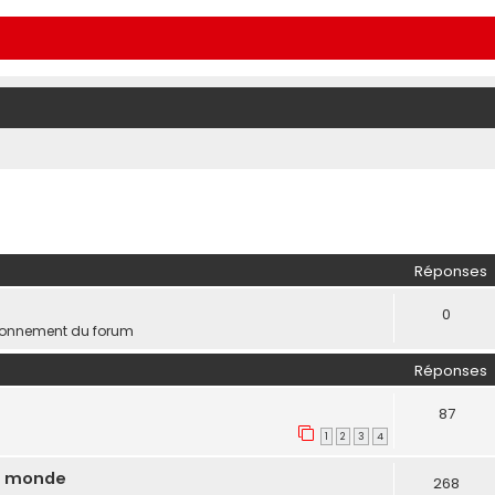
Réponses
0
ionnement du forum
Réponses
87
1
2
3
4
du monde
268