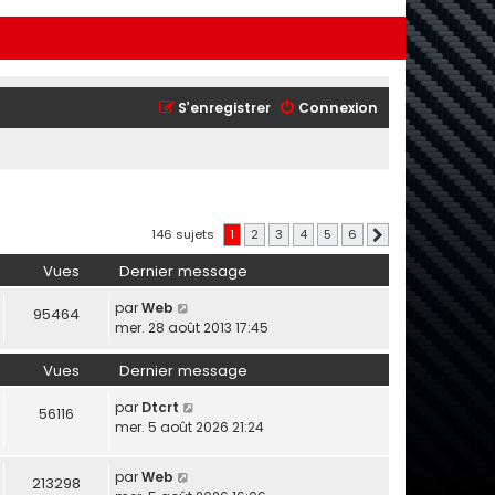
S’enregistrer
Connexion
146 sujets
1
2
3
4
5
6
Suivante
Vues
Dernier message
par
Web
95464
mer. 28 août 2013 17:45
Vues
Dernier message
par
Dtcrt
56116
mer. 5 août 2026 21:24
par
Web
213298