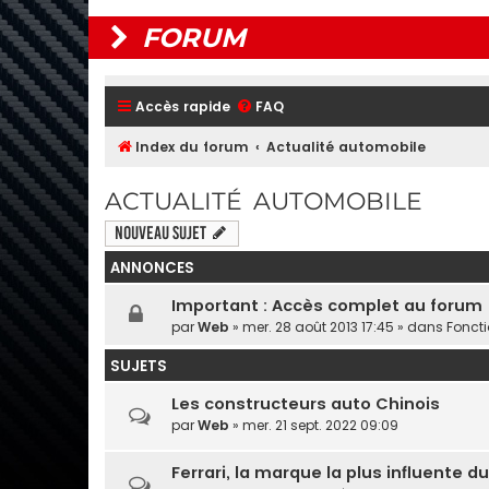
FORUM
Accès rapide
FAQ
Index du forum
Actualité automobile
ACTUALITÉ AUTOMOBILE
Nouveau sujet
ANNONCES
Important : Accès complet au forum
par
Web
» mer. 28 août 2013 17:45 » dans
Fonct
SUJETS
Les constructeurs auto Chinois
par
Web
» mer. 21 sept. 2022 09:09
Ferrari, la marque la plus influente 