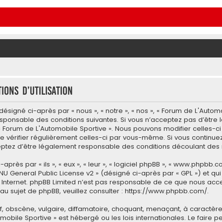
ions d’utilisation
signé ci-après par « nous », « notre », « nos », « Forum de L'Automo
esponsable des conditions suivantes. Si vous n’acceptez pas d’être
 « Forum de L'Automobile Sportive ». Nous pouvons modifier celles-c
e vérifier régulièrement celles-ci par vous-même. Si vous continuez 
tez d’être légalement responsable des conditions découlant des m
ès par « ils », « eux », « leur », « logiciel phpBB », « www.phpbb.co
NU General Public License v2
» (désigné ci-après par « GPL ») et qu
 sur Internet. phpBB Limited n’est pas responsable de ce que nous
u sujet de phpBB, veuillez consulter :
https://www.phpbb.com/
.
 obscène, vulgaire, diffamatoire, choquant, menaçant, à caractère 
omobile Sportive » est hébergé ou les lois internationales. Le fair