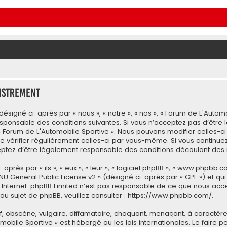
istrement
signé ci-après par « nous », « notre », « nos », « Forum de L'Automo
esponsable des conditions suivantes. Si vous n’acceptez pas d’être
 « Forum de L'Automobile Sportive ». Nous pouvons modifier celles-c
e vérifier régulièrement celles-ci par vous-même. Si vous continuez 
tez d’être légalement responsable des conditions découlant des m
ès par « ils », « eux », « leur », « logiciel phpBB », « www.phpbb.co
NU General Public License v2
» (désigné ci-après par « GPL ») et qu
 sur Internet. phpBB Limited n’est pas responsable de ce que nous
u sujet de phpBB, veuillez consulter :
https://www.phpbb.com/
.
 obscène, vulgaire, diffamatoire, choquant, menaçant, à caractère 
omobile Sportive » est hébergé ou les lois internationales. Le fair