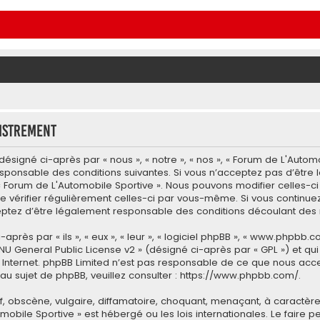
istrement
signé ci-après par « nous », « notre », « nos », « Forum de L'Automo
esponsable des conditions suivantes. Si vous n’acceptez pas d’être
 « Forum de L'Automobile Sportive ». Nous pouvons modifier celles-c
e vérifier régulièrement celles-ci par vous-même. Si vous continuez 
tez d’être légalement responsable des conditions découlant des m
ès par « ils », « eux », « leur », « logiciel phpBB », « www.phpbb.co
NU General Public License v2
» (désigné ci-après par « GPL ») et qu
 sur Internet. phpBB Limited n’est pas responsable de ce que nous
u sujet de phpBB, veuillez consulter :
https://www.phpbb.com/
.
 obscène, vulgaire, diffamatoire, choquant, menaçant, à caractère 
omobile Sportive » est hébergé ou les lois internationales. Le fair