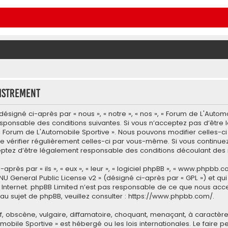
istrement
signé ci-après par « nous », « notre », « nos », « Forum de L'Automo
esponsable des conditions suivantes. Si vous n’acceptez pas d’être
 « Forum de L'Automobile Sportive ». Nous pouvons modifier celles-c
e vérifier régulièrement celles-ci par vous-même. Si vous continuez 
tez d’être légalement responsable des conditions découlant des m
ès par « ils », « eux », « leur », « logiciel phpBB », « www.phpbb.co
NU General Public License v2
» (désigné ci-après par « GPL ») et qu
 sur Internet. phpBB Limited n’est pas responsable de ce que nous
u sujet de phpBB, veuillez consulter :
https://www.phpbb.com/
.
 obscène, vulgaire, diffamatoire, choquant, menaçant, à caractère 
omobile Sportive » est hébergé ou les lois internationales. Le fair