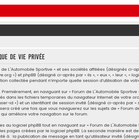
que de vie privée
e L'Automobile Sportive » et ses sociétés affiliées (désignés ci-aprè
e.org ») et phpBB (désigné ci-après par « ils », « eux », « leur », « l
ation collectée pendant n’importe quelle session d’utilisation de vot
 Premièrement, en naviguant sur « Forum de L'Automobile Sportive »
argés dans les fichiers temporaires du navigateur Internet de votre 
 user-id ») et un identifiant de session invité (désigné ci-après par
sera créé une fois que vous naviguerez sur les sujets de « Forum de 
e qui améliore votre navigation sur le forum.
au logiciel phpBB tout en naviguant sur « Forum de L'Automobile S
les pages créées par le logiciel phpBB. La seconde manière est de
ité à : la publication de message en tant qu’utilisateur invité (dési