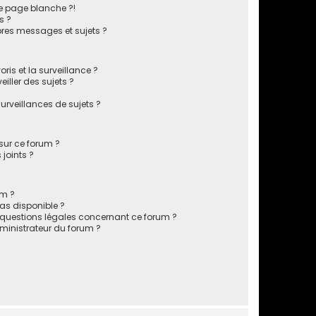
e page blanche ?!
s ?
res messages et sujets ?
oris et la surveillance ?
iller des sujets ?
rveillances de sujets ?
 sur ce forum ?
joints ?
um ?
pas disponible ?
s questions légales concernant ce forum ?
inistrateur du forum ?