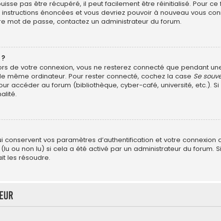
sse pas être récupéré, il peut facilement être réinitialisé. Pour ce
es instructions énoncées et vous devriez pouvoir à nouveau vous con
otre mot de passe, contactez un administrateur du forum.
 ?
ors de votre connexion, vous ne resterez connecté que pendant u
ant le même ordinateur. Pour rester connecté, cochez la case
Se souve
ur accéder au forum (bibliothèque, cyber-café, université, etc.). Si
alité.
?
conservent vos paramètres d’authentification et votre connexion au 
 (lu ou non lu) si cela a été activé par un administrateur du forum
t les résoudre.
teur