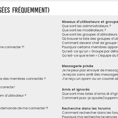
osées fréquemment)
Niveaux d’utilisateurs et group
Que sont les administrateurs ?
Que sont les modérateurs ?
Que sont les groupes d’utilisateurs
Où trouver la liste des groupes d’ut
Comment devenir chef de groupe 
 me connecter ?!
Pourquoi certains membres apparai
Qu’est-ce qu’un « Groupe par défa
Qu’est-ce que le lien « L’équipe du
Messagerie privée
Je ne peux pas envoyer de message
Je reçois sans arrêt des messages 
te des membres connectés ?
J’ai reçu un spam ou un courriel 
correcte !
Amis et ignorés
Que sont mes listes d’amis et d’ig
 d’utilisateur ?
Comment puis-je ajouter/supprimer
 demande de me connecter !?
Recherche dans les forums
Comment rechercher dans les for
Pourquoi ma recherche ne renvoie 