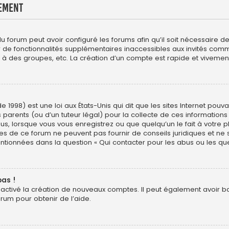
ement
du forum peut avoir configuré les forums afin qu’il soit nécessaire 
er de fonctionnalités supplémentaires inaccessibles aux invités com
 à des groupes, etc. La création d’un compte est rapide et vivement
e 1998) est une loi aux États-Unis qui dit que les sites Internet pou
 parents (ou d’un tuteur légal) pour la collecte de ces informations
us, lorsque vous vous enregistrez ou que quelqu’un le fait à votre p
res de ce forum ne peuvent pas fournir de conseils juridiques et ne
entionnées dans la question « Qui contacter pour les abus ou les qu
pas !
sactivé la création de nouveaux comptes. Il peut également avoir ban
orum pour obtenir de l’aide.