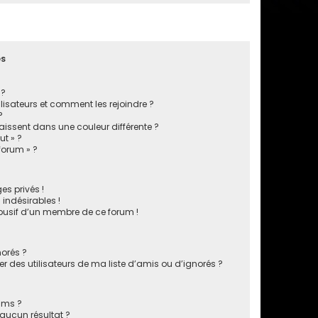
es
 ?
ilisateurs et comment les rejoindre ?
?
ssent dans une couleur différente ?
ut » ?
 forum » ?
s privés !
indésirables !
abusif d’un membre de ce forum !
norés ?
 des utilisateurs de ma liste d’amis ou d’ignorés ?
ums ?
aucun résultat ?