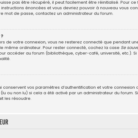
sse pas être récupéré, il peut facilement être réinitialisé. Pour ce
es instructions énoncées et vous devriez pouvoir à nouveau vous con
otre mot de passe, contactez un administrateur du forum.
 ?
ors de votre connexion, vous ne resterez connecté que pendant u
ant le même ordinateur. Pour rester connecté, cochez la case
Se souve
ur accéder au forum (bibliothèque, cyber-café, université, etc.). Si
alité.
?
conservent vos paramètres d’authentification et votre connexion au 
 (lu ou non lu) si cela a été activé par un administrateur du forum
t les résoudre.
teur