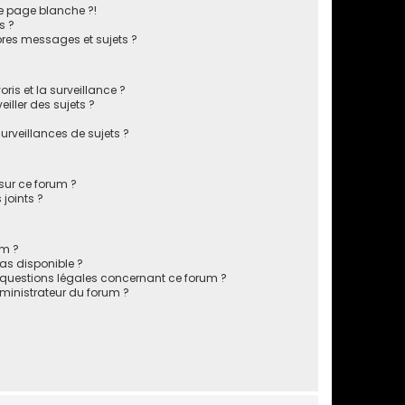
e page blanche ?!
s ?
res messages et sujets ?
oris et la surveillance ?
iller des sujets ?
rveillances de sujets ?
 sur ce forum ?
joints ?
um ?
pas disponible ?
s questions légales concernant ce forum ?
inistrateur du forum ?