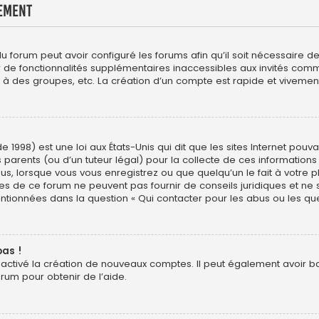
ement
du forum peut avoir configuré les forums afin qu’il soit nécessaire 
er de fonctionnalités supplémentaires inaccessibles aux invités com
 à des groupes, etc. La création d’un compte est rapide et vivement
e 1998) est une loi aux États-Unis qui dit que les sites Internet pou
 parents (ou d’un tuteur légal) pour la collecte de ces informations
us, lorsque vous vous enregistrez ou que quelqu’un le fait à votre p
res de ce forum ne peuvent pas fournir de conseils juridiques et ne
entionnées dans la question « Qui contacter pour les abus ou les qu
pas !
sactivé la création de nouveaux comptes. Il peut également avoir ban
orum pour obtenir de l’aide.