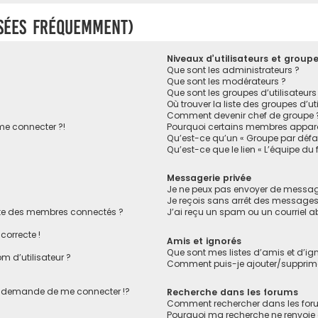
osées fréquemment)
Niveaux d’utilisateurs et group
Que sont les administrateurs ?
Que sont les modérateurs ?
Que sont les groupes d’utilisateurs
Où trouver la liste des groupes d’ut
Comment devenir chef de groupe 
 me connecter ?!
Pourquoi certains membres apparai
Qu’est-ce qu’un « Groupe par défa
Qu’est-ce que le lien « L’équipe du
Messagerie privée
Je ne peux pas envoyer de message
Je reçois sans arrêt des messages 
te des membres connectés ?
J’ai reçu un spam ou un courriel 
correcte !
Amis et ignorés
Que sont mes listes d’amis et d’ig
 d’utilisateur ?
Comment puis-je ajouter/supprimer
 demande de me connecter !?
Recherche dans les forums
Comment rechercher dans les for
Pourquoi ma recherche ne renvoie 